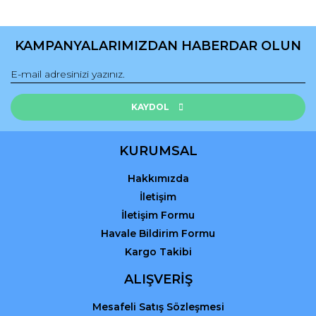
Yorum Yaz
Ürün resmi kalitesiz, bozuk veya görüntülenemiyor.
Ürün açıklamasında eksik bilgiler bulunuyor.
KAMPANYALARIMIZDAN HABERDAR OLUN
Ürün bilgilerinde hatalar bulunuyor.
Ürün fiyatı diğer sitelerden daha pahalı.
Bu ürüne benzer farklı alternatifler olmalı.
KAYDOL
KURUMSAL
Hakkımızda
Gönder
İletişim
İletişim Formu
Havale Bildirim Formu
Kargo Takibi
ALIŞVERİŞ
Mesafeli Satış Sözleşmesi