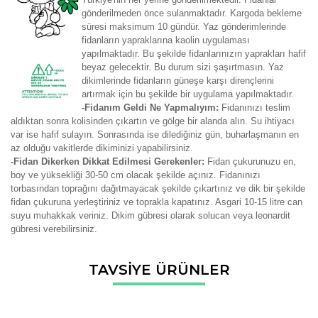
gönderilmeden önce sulanmaktadır. Kargoda bekleme
süresi maksimum 10 gündür. Yaz gönderimlerinde
fidanların yapraklarına kaolin uygulaması
yapılmaktadır. Bu şekilde fidanlarınızın yaprakları hafif
beyaz gelecektir. Bu durum sizi şaşırtmasın. Yaz
dikimlerinde fidanların güneşe karşı dirençlerini
artırmak için bu şekilde bir uygulama yapılmaktadır.
-Fidanım Geldi Ne Yapmalıyım:
Fidanınızı teslim
aldıktan sonra kolisinden çıkartın ve gölge bir alanda alın. Su ihtiyacı
var ise hafif sulayın. Sonrasında ise dilediğiniz gün, buharlaşmanın en
az olduğu vakitlerde dikiminizi yapabilirsiniz.
-Fidan Dikerken Dikkat Edilmesi Gerekenler:
Fidan çukurunuzu en,
boy ve yüksekliği 30-50 cm olacak şekilde açınız. Fidanınızı
torbasından toprağını dağıtmayacak şekilde çıkartınız ve dik bir şekilde
fidan çukuruna yerleştiriniz ve toprakla kapatınız. Asgari 10-15 litre can
suyu muhakkak veriniz. Dikim gübresi olarak solucan veya leonardit
gübresi verebilirsiniz.
Bu ürünün fiyat bilgisi, resim, ürün açıklamalarında ve diğer
TAVSİYE ÜRÜNLER
konularda yetersiz gördüğünüz noktaları öneri formunu
Bu ürüne ilk yorumu siz yapın!
kullanarak tarafımıza iletebilirsiniz.
Görüş ve önerileriniz için teşekkür ederiz.