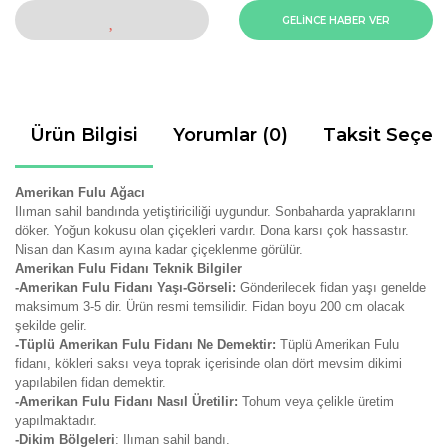
GELİNCE HABER VER
Ürün Bilgisi
Yorumlar (0)
Taksit Seçen
Amerikan Fulu Ağacı
Ilıman sahil bandında yetiştiriciliği uygundur. Sonbaharda yapraklarını
döker. Yoğun kokusu olan çiçekleri vardır. Dona karsı çok hassastır.
Nisan dan Kasım ayına kadar çiçeklenme görülür.
Amerikan Fulu Fidanı Teknik Bilgiler
-Amerikan Fulu Fidanı Yaşı-Görseli:
Gönderilecek fidan yaşı genelde
maksimum 3-5 dir. Ürün resmi temsilidir. Fidan boyu 200 cm olacak
şekilde gelir.
-Tüplü Amerikan Fulu Fidanı Ne Demektir:
Tüplü Amerikan Fulu
fidanı, kökleri saksı veya toprak içerisinde olan dört mevsim dikimi
yapılabilen fidan demektir.
-Amerikan Fulu Fidanı Nasıl Üretilir:
Tohum veya çelikle üretim
yapılmaktadır.
-Dikim Bölgeleri
: Ilıman sahil bandı.