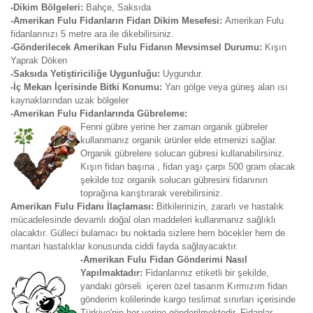
-Dikim Bölgeleri:
Bahçe, Saksıda
-Amerikan Fulu Fidanların Fidan Dikim Mesefesi:
Amerikan Fulu
fidanlarınızı 5 metre ara ile dikebilirsiniz.
-Gönderilecek Amerikan Fulu Fidanın Mevsimsel Durumu:
Kışın
Yaprak Döken
-Saksıda Yetiştiriciliğe Uygunluğu:
Uygundur.
-İç Mekan İçerisinde Bitki Konumu:
Yarı gölge veya güneş alan ısı
kaynaklarından uzak bölgeler
-Amerikan Fulu Fidanlarında Gübreleme:
Fenni gübre yerine her zaman organik gübreler
kullanmanız organik ürünler elde etmenizi sağlar.
Organik gübrelere solucan gübresi kullanabilirsiniz.
Kışın fidan başına , fidan yaşı çarpı 500 gram olacak
şekilde toz organik solucan gübresini fidanının
toprağına karıştırarak verebilirsiniz.
Amerikan Fulu Fidanı İlaçlaması:
Bitkilerinizin, zararlı ve hastalık
mücadelesinde devamlı doğal olan maddeleri kullanmanız sağlıklı
olacaktır. Gülleci bulamacı bu noktada sizlere hem böcekler hem de
mantari hastalıklar konusunda ciddi fayda sağlayacaktır.
-Amerikan Fulu Fidan Gönderimi Nasıl
Yapılmaktadır:
Fidanlarınız etiketli bir şekilde,
yandaki görseli içeren özel tasarım Kırmızım fidan
gönderim kolilerinde kargo teslimat sınırları içerisinde
Türkiye'nin her yerine gönderilmektedir. Fidanlar