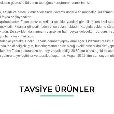
lucan gübresini fidanının toprağına karıştırarak verebilirsiniz.
zin, zararlı ve hastalık mücadelesinde devamlı doğal olan maddeleri kullanmanız
 fayda sağlayacaktır.
apılmaktadır:
Fidanlarınız etiketli bir şekilde, yandaki görseli içeren özel tas
erilmektedir. Fidanlar gönderilmeden önce sulanmaktadır. Kargoda bekleme sür
adır. Bu şekilde fidanlarınızın yaprakları hafif beyaz gelecektir. Bu durum si
 uygulama yapılmaktadır.
fidanlar yapraksız gelir. Baharla beraber yapraklarını açar. Fidanınızı teslim a
ında ise dilediğiniz gün, buharlaşmanın en az olduğu vakitlerde dikiminizi yapab
ekenler:
Fidan çukurunuzu en, boy ve yüksekliği 30-50 cm olacak şekilde açın
dan çukuruna yerleştiriniz ve toprakla kapatınız. Asgari 10-15 litre can suyu m
da ve diğer konularda yetersiz gördüğünüz noktaları öneri formunu kullana
TAVSİYE ÜRÜNLER
Bu ürüne ilk yorumu siz yapın!
r.
Yorum Yaz