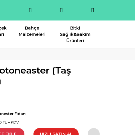
çek
Bahçe
Bitki
rı
Malzemeleri
Sağlık&Bakım
Ürünleri
otoneaster (Taş
ı
nester Fidanı
40 TL + KDV
TE EKLE
HIZLI SATIN AL