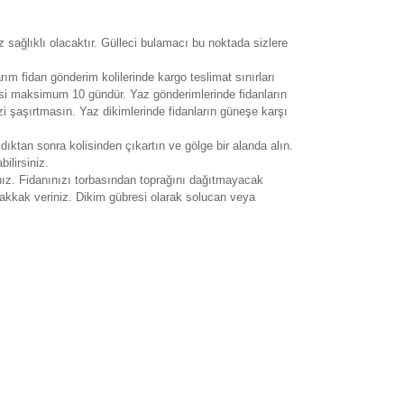
 sağlıklı olacaktır. Gülleci bulamacı bu noktada sizlere
arım fidan gönderim kolilerinde kargo teslimat sınırları
esi maksimum 10 gündür. Yaz gönderimlerinde fidanların
zi şaşırtmasın. Yaz dikimlerinde fidanların güneşe karşı
ldıktan sonra kolisinden çıkartın ve gölge bir alanda alın.
ilirsiniz.
ız. Fidanınızı torbasından toprağını dağıtmayacak
uhakkak veriniz. Dikim gübresi olarak solucan veya
rak tarafımıza iletebilirsiniz.