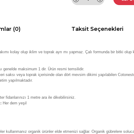
mlar (0)
Taksit Seçenekleri
Bakımı kolay olup iklim ve toprak ayrı mı yapmaz. Çalı formunda bir bitki olup
ı genelde maksimum 1 dir. Ürün resmi temsilidir.
leri saksı veya toprak içerisinde olan dört mevsim dikimi yapılabilen Cotoneste
etim yapılmaktadır.
er fidanlarınızı 1 metre ara ile dikebilirsiniz.
u:
Her dem yeşil
r kullanmanız organik ürünler elde etmenizi sağlar. Organik gübrelere solucan 