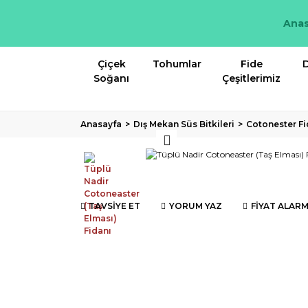
Anas
Çiçek
Tohumlar
Fide
D
Soğanı
Çeşitlerimiz
Anasayfa
Dış Mekan Süs Bitkileri
Cotonester Fi
TAVSİYE ET
YORUM YAZ
FİYAT ALARM