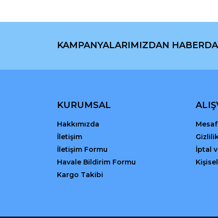
Ürün bilgilerinde hatalar bulunuyor.
Ürün fiyatı diğer sitelerden daha pahalı.
Bu ürüne benzer farklı alternatifler olmalı.
KAMPANYALARIMIZDAN HABERDA
KURUMSAL
ALIŞ
Hakkımızda
Mesafe
İletişim
Gizlil
İletişim Formu
İptal 
Havale Bildirim Formu
Kişisel
Kargo Takibi