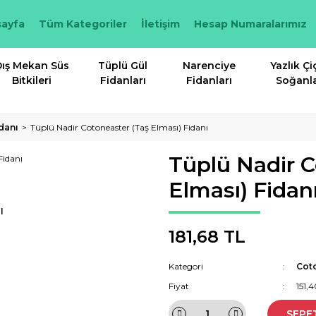
ayfa
Tüm Kategoriler
İletişim
Hesap Numaralarımız
ış Mekan Süs
Tüplü Gül
Narenciye
Yazlık Çi
Bitkileri
Fidanları
Fidanları
Soğanla
danı
Tüplü Nadir Cotoneaster (Taş Elması) Fidanı
Tüplü Nadir C
Elması) Fidan
I
181,68 TL
Kategori
Coto
Fiyat
151,
SEPE