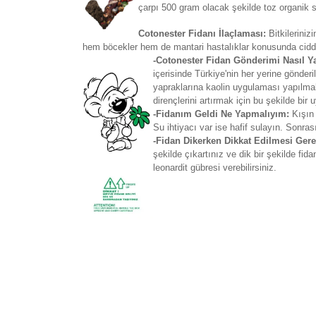
çarpı 500 gram olacak şekilde toz organik so
Cotonester Fidanı İlaçlaması:
Bitkilerini
hem böcekler hem de mantari hastalıklar konusunda ciddi
-Cotonester Fidan Gönderimi Nasıl Y
içerisinde Türkiye'nin her yerine gönd
yapraklarına kaolin uygulaması yapılmakt
dirençlerini artırmak için bu şekilde bir
-Fidanım Geldi Ne Yapmalıyım:
Kışın 
Su ihtiyacı var ise hafif sulayın. Sonras
-Fidan Dikerken Dikkat Edilmesi Ger
şekilde çıkartınız ve dik bir şekilde fi
leonardit gübresi verebilirsiniz.
Bu ürünün fiyat bilgisi, resim, ürün açıklamaların
Görüş ve önerileriniz için teşekkür ederiz.
Ürün resmi kalitesiz, bozuk veya görüntülenemiyo
Ürün açıklamasında eksik bilgiler bulunuyor.