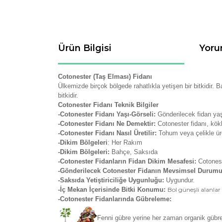
Ürün Bilgisi
Yoru
Cotonester (Taş Elması) Fidanı
Ülkemizde birçok bölgede rahatlıkla yetişen bir bitkidir. 
bitkidir.
Cotonester Fidanı Teknik Bilgiler
-Cotonester Fidanı Yaşı-Görseli:
Gönderilecek fidan yaş
-Cotonester Fidanı Ne Demektir:
Cotonester fidanı, kök
-Cotonester Fidanı Nasıl Üretilir:
Tohum veya çelikle ür
-Dikim Bölgeleri
: Her Rakım
-Dikim Bölgeleri:
Bahçe, Saksıda
-Cotonester Fidanların Fidan Dikim Mesafesi:
Cotonest
-Gönderilecek Cotonester Fidanın Mevsimsel Durum
-Saksıda Yetiştiriciliğe Uygunluğu:
Uygundur.
-İç Mekan İçerisinde Bitki Konumu:
Bol güneşli alanlar
-Cotonester Fidanlarında Gübreleme:
Fenni gübre yerine her zaman organik gübrele