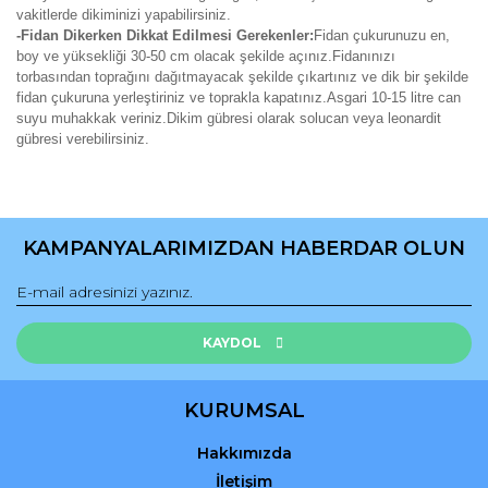
vakitlerde dikiminizi yapabilirsiniz.
-Fidan Dikerken Dikkat Edilmesi Gerekenler:
Fidan çukurunuzu en,
boy ve yüksekliği 30-50 cm olacak şekilde açınız.Fidanınızı
torbasından toprağını dağıtmayacak şekilde çıkartınız ve dik bir şekilde
fidan çukuruna yerleştiriniz ve toprakla kapatınız.Asgari 10-15 litre can
suyu muhakkak veriniz.Dikim gübresi olarak solucan veya leonardit
gübresi verebilirsiniz.
Bu ürünün fiyat bilgisi, resim, ürün açıklamalarında ve diğer
konularda yetersiz gördüğünüz noktaları öneri formunu
Bu ürüne ilk yorumu siz yapın!
kullanarak tarafımıza iletebilirsiniz.
KAMPANYALARIMIZDAN HABERDAR OLUN
Görüş ve önerileriniz için teşekkür ederiz.
Yorum Yaz
Ürün resmi kalitesiz, bozuk veya görüntülenemiyor.
Ürün açıklamasında eksik bilgiler bulunuyor.
KAYDOL
Ürün bilgilerinde hatalar bulunuyor.
Ürün fiyatı diğer sitelerden daha pahalı.
KURUMSAL
Bu ürüne benzer farklı alternatifler olmalı.
Hakkımızda
İletişim