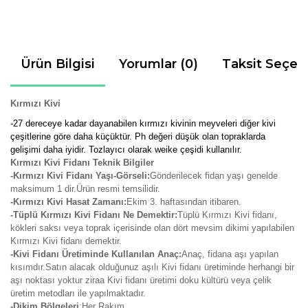
Ürün Bilgisi
Yorumlar (0)
Taksit Seçen
Kırmızı Kivi
-27 dereceye kadar dayanabilen kırmızı kivinin meyveleri diğer kivi
çeşitlerine göre daha küçüktür. Ph değeri düşük olan topraklarda
gelişimi daha iyidir. Tozlayıcı olarak weike çeşidi kullanılır.
Kırmızı Kivi Fidanı Teknik Bilgiler
-Kırmızı Kivi Fidanı Yaşı-Görseli:
Gönderilecek fidan yaşı genelde
maksimum 1 dir.Ürün resmi temsilidir.
-Kırmızı Kivi Hasat Zamanı:
Ekim 3. haftasından itibaren.
-Tüplü Kırmızı Kivi Fidanı Ne Demektir:
Tüplü Kırmızı Kivi fidanı,
kökleri saksı veya toprak içerisinde olan dört mevsim dikimi yapılabilen
Kırmızı Kivi fidanı demektir.
-Kivi Fidanı Üretiminde Kullanılan Anaç:
Anaç, fidana aşı yapılan
kısımdır.Satın alacak olduğunuz aşılı Kivi fidanı üretiminde herhangi bir
aşı noktası yoktur ziraa Kivi fidanı üretimi doku kültürü veya çelik
üretim metodları ile yapılmaktadır.
-Dikim Bölgeleri
:Her Rakım