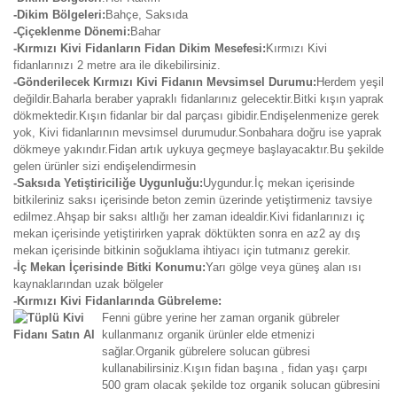
-Dikim Bölgeleri:
Bahçe, Saksıda
-Çiçeklenme Dönemi:
Bahar
-Kırmızı Kivi Fidanların Fidan Dikim Mesefesi:
Kırmızı Kivi
fidanlarınızı 2 metre ara ile dikebilirsiniz.
-Gönderilecek Kırmızı Kivi Fidanın Mevsimsel Durumu:
Herdem yeşil
değildir.Baharla beraber yapraklı fidanlarınız gelecektir.Bitki kışın yaprak
dökmektedir.Kışın fidanlar bir dal parçası gibidir.Endişelenmenize gerek
yok, Kivi fidanlarının mevsimsel durumudur.Sonbahara doğru ise yaprak
dökmeye yakındır.Fidan artık uykuya geçmeye başlayacaktır.Bu şekilde
gelen ürünler sizi endişelendirmesin
-Saksıda Yetiştiriciliğe Uygunluğu:
Uygundur.İç mekan içerisinde
bitkileriniz saksı içerisinde beton zemin üzerinde yetiştirmeniz tavsiye
edilmez.Ahşap bir saksı altlığı her zaman idealdir.Kivi fidanlarınızı iç
mekan içerisinde yetiştirirken yaprak döktükten sonra en az2 ay dış
mekan içerisinde bitkinin soğuklama ihtiyacı için tutmanız gerekir.
-İç Mekan İçerisinde Bitki Konumu:
Yarı gölge veya güneş alan ısı
kaynaklarından uzak bölgeler
-Kırmızı Kivi Fidanlarında Gübreleme:
Fenni gübre yerine her zaman organik gübreler
kullanmanız organik ürünler elde etmenizi
sağlar.Organik gübrelere solucan gübresi
kullanabilirsiniz.Kışın fidan başına , fidan yaşı çarpı
500 gram olacak şekilde toz organik solucan gübresini