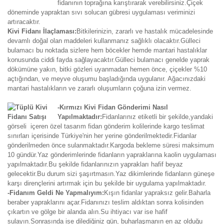
fidanının toprağına karıştırarak verebilirsiniz.Çiçek
döneminde yapraktan sıvı solucan gübresi uygulaması veriminizi
artıracaktır.
Kivi Fidanı İlaçlaması:
Bitkilerinizin, zararlı ve hastalık mücadelesinde
devamlı doğal olan maddeleri kullanmanız sağlıklı olacaktır.Gülleci
bulamacı bu noktada sizlere hem böcekler hemde mantari hastalıklar
konusunda ciddi fayda sağlayacaktır.Gülleci bulamacı genelde yaprak
dökümüne yakın, bitki gözleri uyanmadan hemen önce, çiçekler %10
açtığından, ve meyve oluşumu başladığında uygulanır. Ağacınızdaki
mantari hastalıkların ve zararlı oluşumların çoğuna izin vermez.
-Kırmızı Kivi Fidan Gönderimi Nasıl
Yapılmaktadır:
Fidanlarınız etiketli bir şekilde,yandaki
görseli içeren özel tasarım fidan gönderim kolilerinde kargo teslimat
sınırları içerisinde Türkiye'nin her yerine gönderilmektedir.Fidanlar
gönderilmeden önce sulanmaktadır.Kargoda bekleme süresi maksimum
10 gündür.Yaz gönderimlerinde fidanların yapraklarına kaolin uygulaması
yapılmaktadır.Bu şekilde fidanlarınızın yaprakları hafif beyaz
gelecektir.Bu durum sizi şaşırtmasın.Yaz dikimlerinde fidanların güneşe
karşı dirençlerini artırmak için bu şekilde bir uygulama yapılmaktadır.
-Fidanım Geldi Ne Yapmalıyım:
Kışın fidanlar yapraksız gelir.Baharla
beraber yapraklarını açar.Fidanınızı teslim aldıktan sonra kolisinden
çıkartın ve gölge bir alanda alın.Su ihtiyacı var ise hafif
sulayın.Sonrasında ise dilediğiniz gün, buharlaşmanın en az olduğu