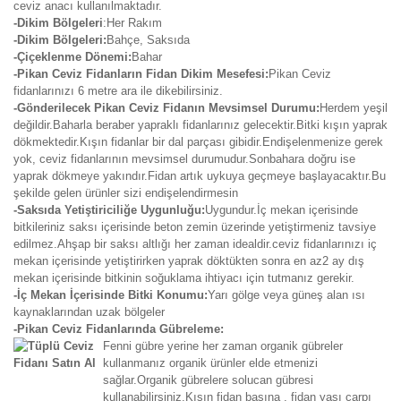
ceviz anacı kullanılmaktadır.
-Dikim Bölgeleri
:Her Rakım
-Dikim Bölgeleri:
Bahçe, Saksıda
-Çiçeklenme Dönemi:
Bahar
-Pikan Ceviz Fidanların Fidan Dikim Mesefesi:
Pikan Ceviz
fidanlarınızı 6 metre ara ile dikebilirsiniz.
-Gönderilecek Pikan Ceviz Fidanın Mevsimsel Durumu:
Herdem yeşil
değildir.Baharla beraber yapraklı fidanlarınız gelecektir.Bitki kışın yaprak
dökmektedir.Kışın fidanlar bir dal parçası gibidir.Endişelenmenize gerek
yok, ceviz fidanlarının mevsimsel durumudur.Sonbahara doğru ise
yaprak dökmeye yakındır.Fidan artık uykuya geçmeye başlayacaktır.Bu
şekilde gelen ürünler sizi endişelendirmesin
-Saksıda Yetiştiriciliğe Uygunluğu:
Uygundur.İç mekan içerisinde
bitkileriniz saksı içerisinde beton zemin üzerinde yetiştirmeniz tavsiye
edilmez.Ahşap bir saksı altlığı her zaman idealdir.ceviz fidanlarınızı iç
mekan içerisinde yetiştirirken yaprak döktükten sonra en az2 ay dış
mekan içerisinde bitkinin soğuklama ihtiyacı için tutmanız gerekir.
-İç Mekan İçerisinde Bitki Konumu:
Yarı gölge veya güneş alan ısı
kaynaklarından uzak bölgeler
-Pikan Ceviz Fidanlarında Gübreleme:
Fenni gübre yerine her zaman organik gübreler
kullanmanız organik ürünler elde etmenizi
sağlar.Organik gübrelere solucan gübresi
kullanabilirsiniz.Kışın fidan başına , fidan yaşı çarpı