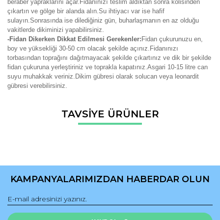
beraber yapraklarını açar.Fidanınızı teslim aldıktan sonra kolisinden
çıkartın ve gölge bir alanda alın.Su ihtiyacı var ise hafif
sulayın.Sonrasında ise dilediğiniz gün, buharlaşmanın en az olduğu
vakitlerde dikiminizi yapabilirsiniz.
-Fidan Dikerken Dikkat Edilmesi Gerekenler:
Fidan çukurunuzu en,
boy ve yüksekliği 30-50 cm olacak şekilde açınız.Fidanınızı
torbasından toprağını dağıtmayacak şekilde çıkartınız ve dik bir şekilde
fidan çukuruna yerleştiriniz ve toprakla kapatınız.Asgari 10-15 litre can
suyu muhakkak veriniz.Dikim gübresi olarak solucan veya leonardit
gübresi verebilirsiniz.
Bu ürünün fiyat bilgisi, resim, ürün açıklamalarında ve diğer
TAVSİYE ÜRÜNLER
konularda yetersiz gördüğünüz noktaları öneri formunu
Bu ürüne ilk yorumu siz yapın!
kullanarak tarafımıza iletebilirsiniz.
Görüş ve önerileriniz için teşekkür ederiz.
Yorum Yaz
Ürün resmi kalitesiz, bozuk veya görüntülenemiyor.
Ürün açıklamasında eksik bilgiler bulunuyor.
KAMPANYALARIMIZDAN HABERDAR OLUN
Ürün bilgilerinde hatalar bulunuyor.
Ürün fiyatı diğer sitelerden daha pahalı.
Bu ürüne benzer farklı alternatifler olmalı.