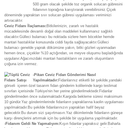
500 gram olacak şekilde toz organik solucan gübresini
fidanının toprağına karıştırarak verebilirsiniz.Çiçek
döneminde yapraktan sıvı solucan gübresi uygulaması veriminizi
artıracaktır.
Ceviz Fidanı İlaçlaması:
Bitkilerinizin, zararlı ve hastalık
mücadelesinde devamlı doğal olan maddeleri kullanmanız sağlıklı
olacaktır.Gülleci bulamacı bu noktada sizlere hem böcekler hemde
mantari hastalıklar konusunda ciddi fayda sağlayacaktır.Gülleci
bulamacı genelde yaprak dökümüne yakın, bitki gözleri uyanmadan
hemen önce, çiçekler %10 açtığından, ve meyve oluşumu başladığında
uygulanır.Ağacınızdaki mantari hastalıkların ve zararlı oluşumların
çoğuna izin vermez.
-Pikan Ceviz Fidan Gönderimi Nasıl
Yapılmaktadır:
Fidanlarınız etiketli bir şekilde,yandaki
görseli içeren özel tasarım fidan gönderim kolilerinde kargo teslimat
sınırları içerisinde Türkiye'nin her yerine gönderilmektedir.Fidanlar
gönderilmeden önce sulanmaktadır.Kargoda bekleme süresi maksimum
10 gündür.Yaz gönderimlerinde fidanların yapraklarına kaolin uygulaması
yapılmaktadır.Bu şekilde fidanlarınızın yaprakları hafif beyaz
gelecektir.Bu durum sizi şaşırtmasın.Yaz dikimlerinde fidanların güneşe
karşı dirençlerini artırmak için bu şekilde bir uygulama yapılmaktadır.
-Fidanım Geldi Ne Yapmalıyım:
Kışın fidanlar yapraksız gelir.Baharla