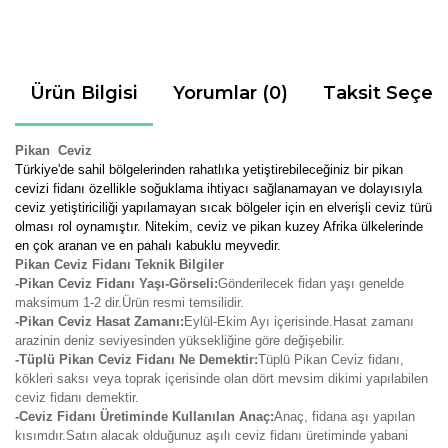
Ürün Bilgisi
Yorumlar (0)
Taksit Seçen
Pikan Ceviz
Türkiye'de sahil bölgelerinden rahatlıka yetiştirebileceğiniz bir pikan
cevizi fidanı özellikle soğuklama ihtiyacı sağlanamayan ve dolayısıyla
ceviz yetiştiriciliği yapılamayan sıcak bölgeler için en elverişli ceviz türü
olması rol oynamıştır. Nitekim, ceviz ve pikan kuzey Afrika ülkelerinde
en çok aranan ve en pahalı kabuklu meyvedir.
Pikan Ceviz Fidanı Teknik Bilgiler
-Pikan Ceviz Fidanı Yaşı-Görseli:
Gönderilecek fidan yaşı genelde
maksimum 1-2 dir.Ürün resmi temsilidir.
-Pikan Ceviz Hasat Zamanı:
Eylül-Ekim Ayı içerisinde.Hasat zamanı
arazinin deniz seviyesinden yüksekliğine göre değişebilir.
-Tüplü Pikan Ceviz Fidanı Ne Demektir:
Tüplü Pikan Ceviz fidanı,
kökleri saksı veya toprak içerisinde olan dört mevsim dikimi yapılabilen
ceviz fidanı demektir.
-Ceviz Fidanı Üretiminde Kullanılan Anaç:
Anaç, fidana aşı yapılan
kısımdır.Satın alacak olduğunuz aşılı ceviz fidanı üretiminde yabani