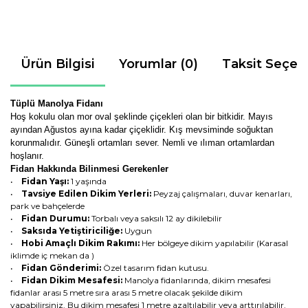
Ürün Bilgisi
Yorumlar (0)
Taksit Seçen
Tüplü Manolya Fidanı
Hoş kokulu olan mor oval şeklinde çiçekleri olan bir bitkidir. Mayıs
ayından Ağustos ayına kadar çiçeklidir. Kış mevsiminde soğuktan
korunmalıdır. Güneşli ortamları sever. Nemli ve ılıman ortamlardan
hoşlanır.
Fidan Hakkında Bilinmesi Gerekenler
•
Fidan Yaşı:
1 yaşında
•
Tavsiye Edilen Dikim Yerleri:
Peyzaj çalışmaları, duvar kenarları,
park ve bahçelerde
•
Fidan Durumu:
Torbalı veya saksılı 12 ay dikilebilir
•
Saksıda Yetiştiriciliğe:
Uygun
•
Hobi Amaçlı Dikim Rakımı:
Her bölgeye dikim yapılabilir (Karasal
iklimde iç mekan da )
•
Fidan Gönderimi:
Özel tasarım fidan kutusu.
•
Fidan Dikim Mesafesi:
Manolya fidanlarında, dikim mesafesi
fidanlar arası 5 metre sıra arası 5 metre olacak şekilde dikim
yapabilirsiniz. Bu dikim mesafesi 1 metre azaltılabilir veya arttırılabilir.