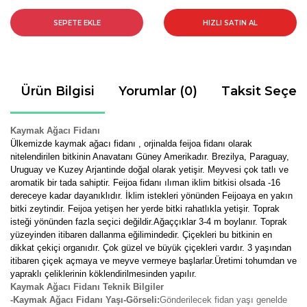
SEPETE EKLE
HIZLI SATIN AL
Ürün Bilgisi
Yorumlar (0)
Taksit Seçen
Kaymak Ağacı Fidanı
Ülkemizde kaymak ağacı fidanı , orjinalda feijoa fidanı olarak
nitelendirilen bitkinin Anavatanı Güney Amerikadır. Brezilya, Paraguay,
Uruguay ve Kuzey Arjantinde doğal olarak yetişir. Meyvesi çok tatlı ve
aromatik bir tada sahiptir. Feijoa fidanı ılıman iklim bitkisi olsada -16
dereceye kadar dayanıklıdır. İklim istekleri yönünden Feijoaya en yakın
bitki zeytindir. Feijoa yetişen her yerde bitki rahatlıkla yetişir. Toprak
isteği yönünden fazla seçici değildir.Ağaççıklar 3-4 m boylanır. Toprak
yüzeyinden itibaren dallanma eğilimindedir. Çiçekleri bu bitkinin en
dikkat çekiçi organıdır. Çok güzel ve büyük çiçekleri vardır. 3 yaşından
itibaren çiçek açmaya ve meyve vermeye başlarlar.Üretimi tohumdan ve
yapraklı çeliklerinin köklendirilmesinden yapılır.
Kaymak Ağacı Fidanı Teknik Bilgiler
-Kaymak Ağacı Fidanı Yaşı-Görseli:
Gönderilecek fidan yaşı genelde