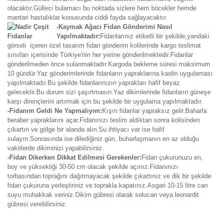
olacaktır.Gülleci bulamacı bu noktada sizlere hem böcekler hemde
mantari hastalıklar konusunda ciddi fayda sağlayacaktır.
-Kaymak Ağacı Fidan Gönderimi Nasıl
Yapılmaktadır:
Fidanlarınız etiketli bir şekilde,yandaki
görseli içeren özel tasarım fidan gönderim kolilerinde kargo teslimat
sınırları içerisinde Türkiye'nin her yerine gönderilmektedir.Fidanlar
gönderilmeden önce sulanmaktadır.Kargoda bekleme süresi maksimum
10 gündür.Yaz gönderimlerinde fidanların yapraklarına kaolin uygulaması
yapılmaktadır.Bu şekilde fidanlarınızın yaprakları hafif beyaz
gelecektir.Bu durum sizi şaşırtmasın.Yaz dikimlerinde fidanların güneşe
karşı dirençlerini artırmak için bu şekilde bir uygulama yapılmaktadır.
-Fidanım Geldi Ne Yapmalıyım:
Kışın fidanlar yapraksız gelir.Baharla
beraber yapraklarını açar.Fidanınızı teslim aldıktan sonra kolisinden
çıkartın ve gölge bir alanda alın.Su ihtiyacı var ise hafif
sulayın.Sonrasında ise dilediğiniz gün, buharlaşmanın en az olduğu
vakitlerde dikiminizi yapabilirsiniz.
-Fidan Dikerken Dikkat Edilmesi Gerekenler:
Fidan çukurunuzu en,
boy ve yüksekliği 30-50 cm olacak şekilde açınız.Fidanınızı
torbasından toprağını dağıtmayacak şekilde çıkartınız ve dik bir şekilde
fidan çukuruna yerleştiriniz ve toprakla kapatınız.Asgari 10-15 litre can
suyu muhakkak veriniz.Dikim gübresi olarak solucan veya leonardit
gübresi verebilirsiniz.