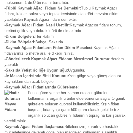
maksimum 1 dir.Ürün resmi temsilidir.
-Tüplü Kaymak Ağacı Fidanı Ne Demektir:
Tüplü Kaymak Ağacı
fidanı, kökleri saksı veya toprak içerisinde olan dört mevsim dikimi
yapılabilen Kaymak Ağacı fidanı demektir.
-Kaymak Ağacı Fidanı Nasıl Üretilir:
Kaymak Ağacısı fidanı tohum,
üretimi çelik veya doku kültürü ile olmaktadır.
-Dikim Bölgeleri
:Her Rakım
-Dikim Bölgeleri:
Bahçe, Saksıda
-Kaymak Ağacı Fidanların Fidan Dikim Mesefesi:
Kaymak Ağacı
fidanlarınızı 5 metre ara ile dikebilirsiniz.
-Gönderilecek Kaymak Ağacı Fidanın Mevsimsel Durumu:
Herdem
yapraklı
-Saksıda Yetiştiriciliğe Uygunluğu:
Uygundur.
-İç Mekan İçerisinde Bitki Konumu:
Yarı gölge veya güneş alan ısı
kaynaklarından uzak bölgeler
-Kaymak Ağacı Fidanlarında Gübreleme:
Fenni gübre yerine her zaman organik gübreler
kullanmanız organik ürünler elde etmenizi sağlar.Organik
gübrelere solucan gübresi kullanabilirsiniz.Kışın fidan
başına , fidan yaşı çarpı 500 gram olacak şekilde toz
organik solucan gübresini fidanının toprağına karıştırarak
verebilirsiniz.
Kaymak Ağacı Fidanı İlaçlaması:
Bitkilerinizin, zararlı ve hastalık
mücadelesinde devamlı doğal olan maddeleri kullanmanız sağlıklı