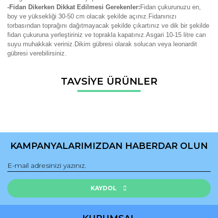
-Fidan Dikerken Dikkat Edilmesi Gerekenler:
Fidan çukurunuzu en,
boy ve yüksekliği 30-50 cm olacak şekilde açınız.Fidanınızı
torbasından toprağını dağıtmayacak şekilde çıkartınız ve dik bir şekilde
fidan çukuruna yerleştiriniz ve toprakla kapatınız.Asgari 10-15 litre can
suyu muhakkak veriniz.Dikim gübresi olarak solucan veya leonardit
gübresi verebilirsiniz.
Bu ürünün fiyat bilgisi, resim, ürün açıklamalarında ve diğer
TAVSİYE ÜRÜNLER
konularda yetersiz gördüğünüz noktaları öneri formunu
Bu ürüne ilk yorumu siz yapın!
kullanarak tarafımıza iletebilirsiniz.
Görüş ve önerileriniz için teşekkür ederiz.
Yorum Yaz
Ürün resmi kalitesiz, bozuk veya görüntülenemiyor.
Ürün açıklamasında eksik bilgiler bulunuyor.
KAMPANYALARIMIZDAN HABERDAR OLUN
Ürün bilgilerinde hatalar bulunuyor.
Ürün fiyatı diğer sitelerden daha pahalı.
Bu ürüne benzer farklı alternatifler olmalı.
KAYDOL