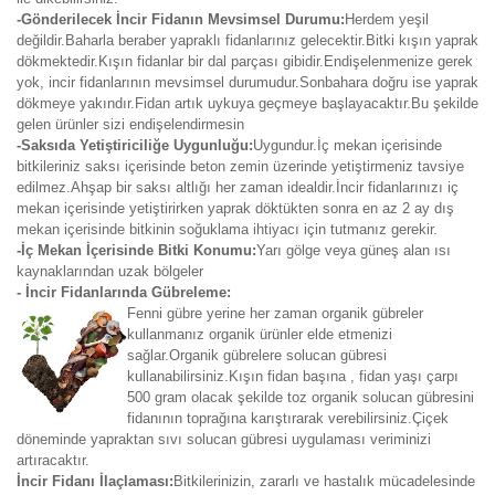
-Gönderilecek İncir Fidanın Mevsimsel Durumu:
Herdem yeşil
değildir.Baharla beraber yapraklı fidanlarınız gelecektir.Bitki kışın yaprak
dökmektedir.Kışın fidanlar bir dal parçası gibidir.Endişelenmenize gerek
yok, incir fidanlarının mevsimsel durumudur.Sonbahara doğru ise yaprak
dökmeye yakındır.Fidan artık uykuya geçmeye başlayacaktır.Bu şekilde
gelen ürünler sizi endişelendirmesin
-Saksıda Yetiştiriciliğe Uygunluğu:
Uygundur.İç mekan içerisinde
bitkileriniz saksı içerisinde beton zemin üzerinde yetiştirmeniz tavsiye
edilmez.Ahşap bir saksı altlığı her zaman idealdir.İncir fidanlarınızı iç
mekan içerisinde yetiştirirken yaprak döktükten sonra en az 2 ay dış
mekan içerisinde bitkinin soğuklama ihtiyacı için tutmanız gerekir.
-İç Mekan İçerisinde Bitki Konumu:
Yarı gölge veya güneş alan ısı
kaynaklarından uzak bölgeler
- İncir Fidanlarında Gübreleme:
Fenni gübre yerine her zaman organik gübreler
kullanmanız organik ürünler elde etmenizi
sağlar.Organik gübrelere solucan gübresi
kullanabilirsiniz.Kışın fidan başına , fidan yaşı çarpı
500 gram olacak şekilde toz organik solucan gübresini
fidanının toprağına karıştırarak verebilirsiniz.Çiçek
döneminde yapraktan sıvı solucan gübresi uygulaması veriminizi
artıracaktır.
İncir Fidanı İlaçlaması:
Bitkilerinizin, zararlı ve hastalık mücadelesinde