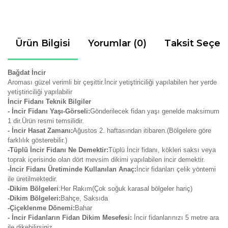
Ürün Bilgisi
Yorumlar (0)
Taksit Seçen
Bağdat İncir
Aroması güzel verimli bir çeşittir.İncir yetiştiriciliği yapılabilen her yerde
yetiştiriciliği yapılabilir
İncir Fidanı Teknik Bilgiler
- İncir Fidanı Yaşı-Görseli:
Gönderilecek fidan yaşı genelde maksimum
1 dir.Ürün resmi temsilidir.
- İncir Hasat Zamanı:
Ağustos 2. haftasından itibaren.(Bölgelere göre
farklılık gösterebilir.)
-Tüplü İncir Fidanı Ne Demektir:
Tüplü İncir fidanı, kökleri saksı veya
toprak içerisinde olan dört mevsim dikimi yapılabilen incir demektir.
-İncir Fidanı Üretiminde Kullanılan Anaç:
İncir fidanları çelik yöntemi
ile üretilmektedir.
-Dikim Bölgeleri
:Her Rakım(Çok soğuk karasal bölgeler hariç)
-Dikim Bölgeleri:
Bahçe, Saksıda
-Çiçeklenme Dönemi:
Bahar
- İncir Fidanların Fidan Dikim Mesefesi:
İncir fidanlarınızı 5 metre ara
ile dikebilirsiniz.