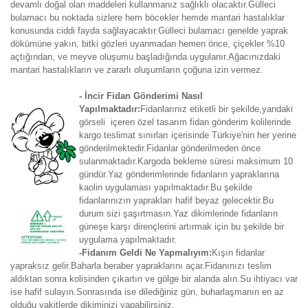
devamlı doğal olan maddeleri kullanmanız sağlıklı olacaktır.Gülleci
bulamacı bu noktada sizlere hem böcekler hemde mantari hastalıklar
konusunda ciddi fayda sağlayacaktır.Gülleci bulamacı genelde yaprak
dökümüne yakın, bitki gözleri uyanmadan hemen önce, çiçekler %10
açtığından, ve meyve oluşumu başladığında uygulanır.Ağacınızdaki
mantari hastalıkların ve zararlı oluşumların çoğuna izin vermez.
- İncir Fidan Gönderimi Nasıl
Yapılmaktadır:
Fidanlarınız etiketli bir şekilde,yandaki
görseli içeren özel tasarım fidan gönderim kolilerinde
kargo teslimat sınırları içerisinde Türkiye'nin her yerine
gönderilmektedir.Fidanlar gönderilmeden önce
sulanmaktadır.Kargoda bekleme süresi maksimum 10
gündür.Yaz gönderimlerinde fidanların yapraklarına
kaolin uygulaması yapılmaktadır.Bu şekilde
fidanlarınızın yaprakları hafif beyaz gelecektir.Bu
durum sizi şaşırtmasın.Yaz dikimlerinde fidanların
güneşe karşı dirençlerini artırmak için bu şekilde bir
uygulama yapılmaktadır.
-Fidanım Geldi Ne Yapmalıyım:
Kışın fidanlar
yapraksız gelir.Baharla beraber yapraklarını açar.Fidanınızı teslim
aldıktan sonra kolisinden çıkartın ve gölge bir alanda alın.Su ihtiyacı var
ise hafif sulayın.Sonrasında ise dilediğiniz gün, buharlaşmanın en az
olduğu vakitlerde dikiminizi yapabilirsiniz.