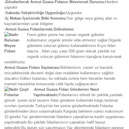
-Gönderilecek Armut Guava Fidanın Mevsimsel Durumu:
Herdem
yapraklı
-Saksıda Yetiştiriciliğe Uygunluğu:
Uygundur.
-İç Mekan İçerisinde Bitki Konumu:
Yarı gölge veya güneş alan ısı
kaynaklarından uzak bölgeler
-Armut Guava Fidanlarında Gübreleme:
Fenni gübre yerine her zaman organik gübreler
kullanmanız organik ürünler elde etmenizi sağlar.Organik
gübrelere solucan gübresi kullanabilirsiniz.Kışın fidan
başına , fidan yaşı çarpı 500 gram olacak şekilde toz
organik solucan gübresini fidanının toprağına karıştırarak
verebilirsiniz.
Armut Guava Fidanı İlaçlaması:
Bitkilerinizin, zararlı ve hastalık
mücadelesinde devamlı doğal olan maddeleri kullanmanız sağlıklı
olacaktır.Gülleci bulamacı bu noktada sizlere hem böcekler hemde
mantari hastalıklar konusunda ciddi fayda sağlayacaktır.
-Armut Guava Fidan Gönderimi Nasıl
Yapılmaktadır:
Fidanlarınız etiketli bir şekilde,yandaki
görseli içeren özel tasarım fidan gönderim kolilerinde kargo teslimat
sınırları içerisinde Türkiye'nin her yerine gönderilmektedir.Fidanlar
gönderilmeden önce sulanmaktadır.Kargoda bekleme süresi maksimum
10 gündür.Yaz gönderimlerinde fidanların yapraklarına kaolin uygulaması
yapılmaktadır.Bu şekilde fidanlarınızın yaprakları hafif beyaz
gelecektir.Bu durum sizi şaşırtmasın.Yaz dikimlerinde fidanların güneşe