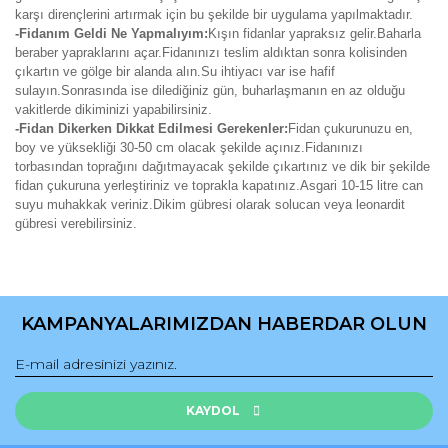
karşı dirençlerini artırmak için bu şekilde bir uygulama yapılmaktadır.
-Fidanım Geldi Ne Yapmalıyım:
Kışın fidanlar yapraksız gelir.Baharla
beraber yapraklarını açar.Fidanınızı teslim aldıktan sonra kolisinden
çıkartın ve gölge bir alanda alın.Su ihtiyacı var ise hafif
sulayın.Sonrasında ise dilediğiniz gün, buharlaşmanın en az olduğu
vakitlerde dikiminizi yapabilirsiniz.
-Fidan Dikerken Dikkat Edilmesi Gerekenler:
Fidan çukurunuzu en,
boy ve yüksekliği 30-50 cm olacak şekilde açınız.Fidanınızı
torbasından toprağını dağıtmayacak şekilde çıkartınız ve dik bir şekilde
fidan çukuruna yerleştiriniz ve toprakla kapatınız.Asgari 10-15 litre can
suyu muhakkak veriniz.Dikim gübresi olarak solucan veya leonardit
gübresi verebilirsiniz.
Bu ürünün fiyat bilgisi, resim, ürün açıklamalarında ve diğer
konularda yetersiz gördüğünüz noktaları öneri formunu
Bu ürüne ilk yorumu siz yapın!
kullanarak tarafımıza iletebilirsiniz.
KAMPANYALARIMIZDAN HABERDAR OLUN
Görüş ve önerileriniz için teşekkür ederiz.
Yorum Yaz
Ürün resmi kalitesiz, bozuk veya görüntülenemiyor.
Ürün açıklamasında eksik bilgiler bulunuyor.
KAYDOL
Ürün bilgilerinde hatalar bulunuyor.