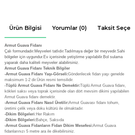
Ürün Bilgisi
Yorumlar (0)
Taksit Seçen
Armut Guava Fidanı
Çalı formundadır.Meyveleri tatlıdır.Tadılmaya değer bir meyvedir.Sahi
bölgeler için uygundur.Ev içerisinde yetiştirme yapılabilir.Bol sulama
yaparak daha kaliteli meyveler alabilirsiniz.
Armut Guava Fidanı Teknik Bilgiler
-Armut Guava Fidanı Yaşı-Görseli:
Gönderilecek fidan yaşı genelde
maksimum 1-2 dir.Ürün resmi temsilidir.
-Tüplü Armut Guava Fidanı Ne Demektir:
Tüplü Armut Guava fidanı,
kökleri saksı veya toprak içerisinde olan dört mevsim dikimi yapılabilen
Armut Guava fidanı demektir.
-Armut Guava Fidanı Nasıl Üretilir:
Armut Guavası fidanı tohum,
üretimi çelik veya doku kültürü ile olmaktadır.
-Dikim Bölgeleri
:Her Rakım
-Dikim Bölgeleri:
Bahçe, Saksıda
-Armut Guava Fidanların Fidan Dikim Mesefesi:
Armut Guava
fidanlarınızı 5 metre ara ile dikebilirsiniz.