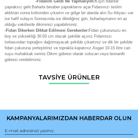
-Fidanım Geldi Ne Yapmalıyım:
Kışın fidanlar
yapraksız gelir.Baharla beraber yapraklarını açar.Fidanınızı teslim
aldıktan sonra kolisinden çıkartın ve gölge bir alanda alın.Su ihtiyacı var
ise hafif sulayın.Sonrasında ise dilediğiniz gün, buharlaşmanın en az
olduğu vakitlerde dikiminizi yapabilirsiniz.
-Fidan Dikerken Dikkat Edilmesi Gerekenler:
Fidan çukurunuzu en,
boy ve yüksekliği 30-50 cm olacak şekilde açınız.Fidanınızı
torbasından toprağını dağıtmayacak şekilde çıkartınız ve dik bir şekilde
fidan çukuruna yerleştiriniz ve toprakla kapatınız.Asgari 10-15 litre can
suyu muhakkak veriniz.Dikim gübresi olarak solucan veya leonardit
gübresi verebilirsiniz.
Bu ürünün fiyat bilgisi, resim, ürün açıklamalarında ve diğer
TAVSİYE ÜRÜNLER
konularda yetersiz gördüğünüz noktaları öneri formunu
Bu ürüne ilk yorumu siz yapın!
kullanarak tarafımıza iletebilirsiniz.
Görüş ve önerileriniz için teşekkür ederiz.
Yorum Yaz
Ürün resmi kalitesiz, bozuk veya görüntülenemiyor.
Ürün açıklamasında eksik bilgiler bulunuyor.
KAMPANYALARIMIZDAN HABERDAR OLUN
Ürün bilgilerinde hatalar bulunuyor.
Ürün fiyatı diğer sitelerden daha pahalı.