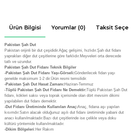
Ürün Bilgisi
Yorumlar (0)
Taksit Seçen
Pakistan Şah Dut
Pakistan orijinli bir dut çeşididir.Ağaç gelişimi, hızlıdır.Şah dut fidanı
yaprakları diğer dut çeşitlerine göre farklıdır.Meyveleri orta derecede
tatlı ve uzundur.
Pakistan Şah Dut Fidanı Teknik Bilgiler
-Pakistan Şah Dut Fidanı Yaşı-Görseli:
Gönderilecek fidan yaşı
genelde maksimum 1-2 dir.Ürün resmi temsilidir.
-Pakistan Şah Dut Hasat Zamanı:
Haziran-Temmuz
-Tüplü Pakistan Şah Dut Fidanı Ne Demektir:
Tüplü Pakistan Şah Dut
fidanı, kökleri saksı veya toprak içerisinde olan dört mevsim dikimi
yapılabilen dut fidanı demektir.
-Dut Fidanı Üretiminde Kullanılan Anaç:
Anaç, fidana aşı yapılan
kısımdır.Satın alacak olduğunuz aşılı dut fidanı üretiminde yabani dut
anacı kullanılmaktadır.Bazı dut çeşitlerinde ise çelikle veya doku
kültürü yöntemide kullanılmaktadır.
-Dikim Bölgeleri
:Her Rakım