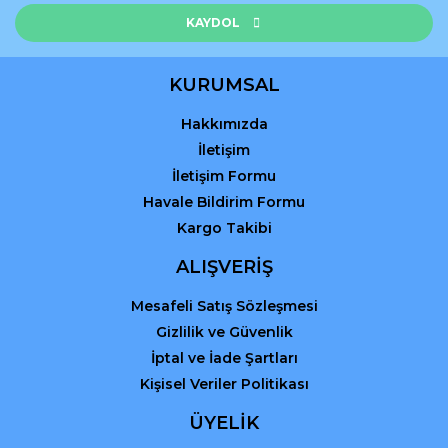
Bu ürüne benzer farklı alternatifler olmalı.
KAYDOL
KURUMSAL
Hakkımızda
Gönder
İletişim
İletişim Formu
Havale Bildirim Formu
Kargo Takibi
ALIŞVERİŞ
Mesafeli Satış Sözleşmesi
Gizlilik ve Güvenlik
İptal ve İade Şartları
Kişisel Veriler Politikası
ÜYELİK