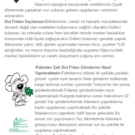
fidanının toprağına karıştırarak verebilirsiniz.Çiçek
döneminde yapraktan sıvı solucan gübresi uygulaması veriminizi
artıracaktır.
Dut Fidanı İlaçlaması:
Bitkilerinizin, zararlı ve hastalık mücadelesinde
devamlı doğal olan maddeleri kullanmanız sağlıklı olacaktır.Gülleci
bulamacı bu noktada sizlere hem böcekler hemde mantari hastalıklar
konusunda ciddi fayda sağlayacaktır.Gülleci bulamacı genelde yaprak
dökümüne yakın, bitki gözleri uyanmadan hemen önce, çiçekler %10
açtığından, ve meyve oluşumu başladığında uygulanır.Ağacınızdaki
mantari hastalıkların ve zararlı oluşumların çoğuna izin vermez.
-Pakistan Şah Dut Fidan Gönderimi Nasıl
Yapılmaktadır:
Fidanlarınız etiketli bir şekilde,yandaki
görseli içeren özel tasarım fidan gönderim kolilerinde
kargo teslimat sınırları içerisinde Türkiye'nin her yerine
gönderilmektedir.Fidanlar gönderilmeden önce
sulanmaktadır.Kargoda bekleme süresi maksimum 10
gündür.Yaz gönderimlerinde fidanların yapraklarına
kaolin uygulaması yapılmaktadır.Bu şekilde
fidanlarınızın yaprakları hafif beyaz gelecektir.Bu
durum sizi şaşırtmasın.Yaz dikimlerinde fidanların
güneşe karşı dirençlerini artırmak için bu şekilde bir
uygulama yapılmaktadır.