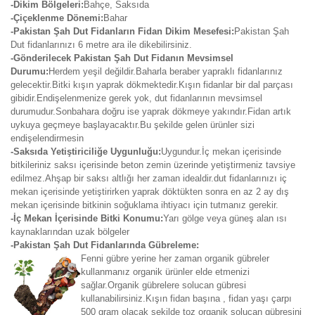
-Dikim Bölgeleri:
Bahçe, Saksıda
-Çiçeklenme Dönemi:
Bahar
-Pakistan Şah Dut Fidanların Fidan Dikim Mesefesi:
Pakistan Şah
Dut fidanlarınızı 6 metre ara ile dikebilirsiniz.
-Gönderilecek Pakistan Şah Dut Fidanın Mevsimsel
Durumu:
Herdem yeşil değildir.Baharla beraber yapraklı fidanlarınız
gelecektir.Bitki kışın yaprak dökmektedir.Kışın fidanlar bir dal parçası
gibidir.Endişelenmenize gerek yok, dut fidanlarının mevsimsel
durumudur.Sonbahara doğru ise yaprak dökmeye yakındır.Fidan artık
uykuya geçmeye başlayacaktır.Bu şekilde gelen ürünler sizi
endişelendirmesin
-Saksıda Yetiştiriciliğe Uygunluğu:
Uygundur.İç mekan içerisinde
bitkileriniz saksı içerisinde beton zemin üzerinde yetiştirmeniz tavsiye
edilmez.Ahşap bir saksı altlığı her zaman idealdir.dut fidanlarınızı iç
mekan içerisinde yetiştirirken yaprak döktükten sonra en az 2 ay dış
mekan içerisinde bitkinin soğuklama ihtiyacı için tutmanız gerekir.
-İç Mekan İçerisinde Bitki Konumu:
Yarı gölge veya güneş alan ısı
kaynaklarından uzak bölgeler
-Pakistan Şah Dut Fidanlarında Gübreleme:
Fenni gübre yerine her zaman organik gübreler
kullanmanız organik ürünler elde etmenizi
sağlar.Organik gübrelere solucan gübresi
kullanabilirsiniz.Kışın fidan başına , fidan yaşı çarpı
500 gram olacak şekilde toz organik solucan gübresini