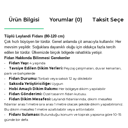
Ürün Bilgisi
Yorumlar (0)
Taksit Seçen
Tüplü Leylandi Fidanı (80-120 cm)
Çok hızlı büyüyen bir türdür. Genel anlamda çit amacıyla kullanılır. Her
mevsim yeşildir. Soğuklara dayanıklı oluğu için oldukça fazla tercih
edilen bir türdür. Ülkemizde birçok bölgede rahatlıkla yetişir.
Fidan Hakkında Bilinmesi Gerekenler
•
Fidan Yaşı:
4 yaşında
•
Tavsiye Edilen Dikim Yerleri:
Peyzaj çalışmaları, duvar kenarları,
park ve bahçelerde
•
Fidan Durumu:
Torbalı veya saksılı 12 ay dikilebilir
•
Saksıda Yetiştiriciliğe:
Uygun
•
Hobi Amaçlı Dikim Rakımı:
Her bölgeye dikim yapılabilir
•
Fidan Gönderimi:
Özel tasarım fidan kutusu.
•
Fidan Dikim Mesafesi:
Leylandi fidanlarında, dikim mesafesi
fidanlar arası 1 metre sıra arası 1 metre olacak şekilde dikim yapabilirsiniz.
Bu dikim mesafesi 1 metre azaltılabilir veya arttırılabilir.
•
Fidanı Sulaması:
Bulunduğu konum ve toprak yapısına göre 10-15
günde bir defa.