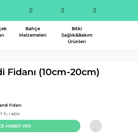
çek
Bahçe
Bitki
rı
Malzemeleri
Sağlık&Bakım
Ürünleri
di Fidanı (10cm-20cm)
andi Fidanı
27 TL + KDV
CE HABER VER