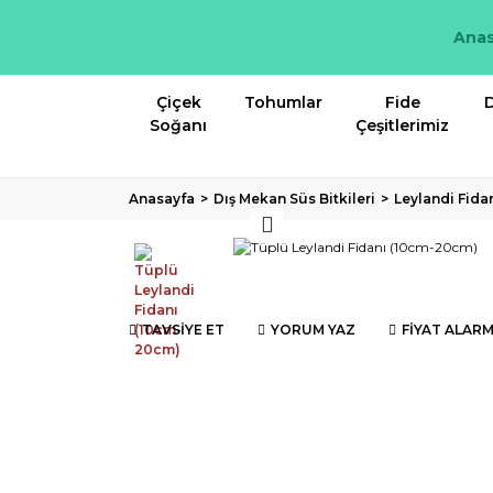
Anas
Çiçek
Tohumlar
Fide
D
Soğanı
Çeşitlerimiz
Anasayfa
Dış Mekan Süs Bitkileri
Leylandi Fida
TAVSİYE ET
YORUM YAZ
FİYAT ALARM