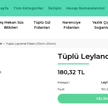
ayfa
Tüm Kategoriler
İletişim
Hesap Numaralarımız
ış Mekan Süs
Tüplü Gül
Narenciye
Yazlık Çi
Bitkileri
Fidanları
Fidanları
Soğanla
nı
Tüplü Leylandi Fidanı (10cm-20cm)
Tüplü Leylan
180,32 TL
I
Kategori
Leyl
Fiyat
150,
GELİN