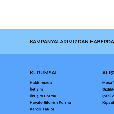
Ürün resmi kalitesiz, bozuk veya görüntülenemiyo
Ürün açıklamasında eksik bilgiler bulunuyor.
Ürün bilgilerinde hatalar bulunuyor.
Ürün fiyatı diğer sitelerden daha pahalı.
Bu ürüne benzer farklı alternatifler olmalı.
KAMPANYALARIMIZDAN HABERDA
KURUMSAL
ALIŞ
Hakkımızda
Mesafe
İletişim
Gizlil
İletişim Formu
İptal 
Havale Bildirim Formu
Kişisel
Kargo Takibi