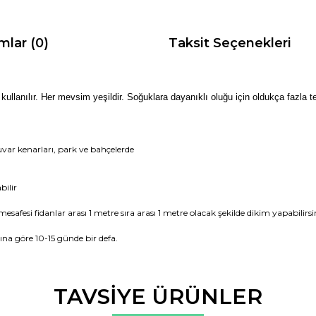
mlar (0)
Taksit Seçenekleri
ullanılır. Her mevsim yeşildir. Soğuklara dayanıklı oluğu için oldukça fazla te
uvar kenarları, park ve bahçelerde
bilir
esafesi fidanlar arası 1 metre sıra arası 1 metre olacak şekilde dikim yapabilirsi
a göre 10-15 günde bir defa.
da ve diğer konularda yetersiz gördüğünüz noktaları öneri formunu kullana
TAVSİYE ÜRÜNLER
Bu ürüne ilk yorumu siz yapın!