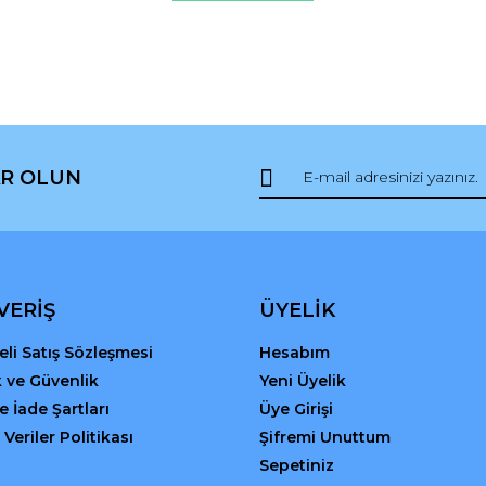
r.
Yorum Yaz
R OLUN
Gönder
VERİŞ
ÜYELİK
li Satış Sözleşmesi
Hesabım
ik ve Güvenlik
Yeni Üyelik
ve İade Şartları
Üye Girişi
 Veriler Politikası
Şifremi Unuttum
Sepetiniz