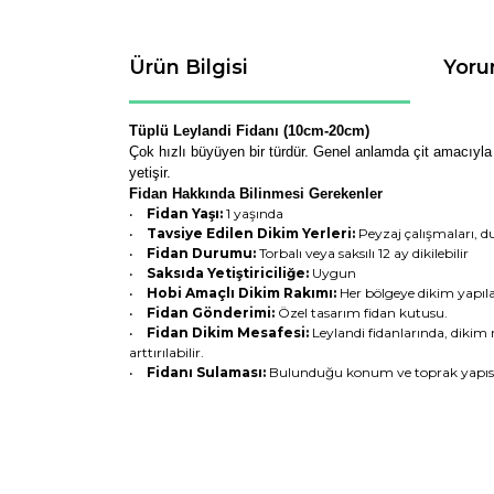
Ürün Bilgisi
Yoru
Tüplü Leylandi Fidanı (10cm-20cm)
Çok hızlı büyüyen bir türdür. Genel anlamda çit amacıyla k
yetişir.
Fidan Hakkında Bilinmesi Gerekenler
•
Fidan Yaşı:
1 yaşında
•
Tavsiye Edilen Dikim Yerleri:
Peyzaj çalışmaları, d
•
Fidan Durumu:
Torbalı veya saksılı 12 ay dikilebilir
•
Saksıda Yetiştiriciliğe:
Uygun
•
Hobi Amaçlı Dikim Rakımı:
Her bölgeye dikim yapıla
•
Fidan Gönderimi:
Özel tasarım fidan kutusu.
•
Fidan Dikim Mesafesi:
Leylandi fidanlarında, dikim m
arttırılabilir.
•
Fidanı Sulaması:
Bulunduğu konum ve toprak yapısın
Bu ürünün fiyat bilgisi, resim, ürün açıklamaların
Görüş ve önerileriniz için teşekkür ederiz.