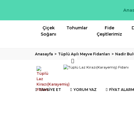
Anas
Çiçek
Tohumlar
Fide
D
Soğanı
Çeşitlerimiz
Anasayfa
Tüplü Aşılı Meyve Fidanları
Nadir Bul
TAVSİYE ET
YORUM YAZ
FİYAT ALARM