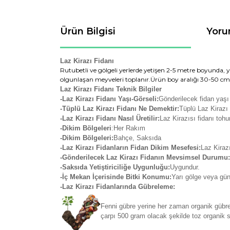
Ürün Bilgisi
Yoru
Laz Kirazı Fidanı
Rutubetli ve gölgeli yerlerde yetişen 2-5 metre boyunda,
olgunlaşan meyveleri toplanır.Ürün boy aralığı 30-50 cm 
Laz Kirazı Fidanı Teknik Bilgiler
-Laz Kirazı Fidanı Yaşı-Görseli:
Gönderilecek fidan yaşı
-Tüplü Laz Kirazı Fidanı Ne Demektir:
Tüplü Laz Kirazı 
-Laz Kirazı Fidanı Nasıl Üretilir:
Laz Kirazısı fidanı tohu
-Dikim Bölgeleri
:Her Rakım
-Dikim Bölgeleri:
Bahçe, Saksıda
-Laz Kirazı Fidanların Fidan Dikim Mesefesi:
Laz Kirazı
-Gönderilecek Laz Kirazı Fidanın Mevsimsel Durumu:
-Saksıda Yetiştiriciliğe Uygunluğu:
Uygundur.
-İç Mekan İçerisinde Bitki Konumu:
Yarı gölge veya gün
-Laz Kirazı Fidanlarında Gübreleme:
Fenni gübre yerine her zaman organik gübrel
çarpı 500 gram olacak şekilde toz organik so