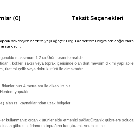
mlar (0)
Taksit Seçenekleri
 yaprak dökmeyen herdem yeşil ağaçtır.Doğu Karadeniz Bölgesinde doğal olarak
arasındadır.
 genelde maksimum 1-2 dir.Ürün resmi temsilidir.
fidanı, kökleri saksı veya toprak içerisinde olan dört mevsim dikimi yapılabile
m, üretimi çelik veya doku kültürü ile olmaktadır.
 fidanlarınızı 4 metre ara ile dikebilirsiniz.
Herdem yapraklı
eş alan ısı kaynaklarından uzak bölgeler
er kullanmanız organik ürünler elde etmenizi sağlar.Organik gübrelere solucan 
lucan gübresini fidanının toprağına karıştırarak verebilirsiniz.