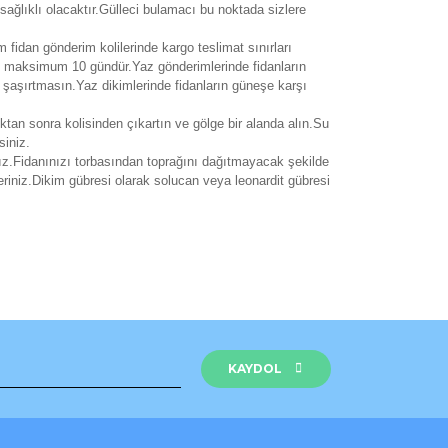
sağlıklı olacaktır.Gülleci bulamacı bu noktada sizlere
m fidan gönderim kolilerinde kargo teslimat sınırları
si maksimum 10 gündür.Yaz gönderimlerinde fidanların
i şaşırtmasın.Yaz dikimlerinde fidanların güneşe karşı
ıktan sonra kolisinden çıkartın ve gölge bir alanda alın.Su
siniz.
ız.Fidanınızı torbasından toprağını dağıtmayacak şekilde
eriniz.Dikim gübresi olarak solucan veya leonardit gübresi
rak tarafımıza iletebilirsiniz.
KAYDOL