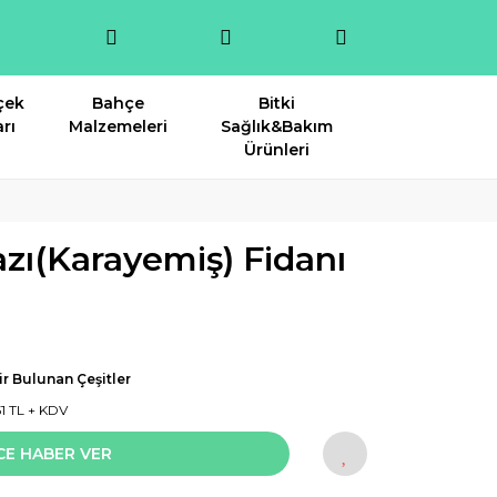
çek
Bahçe
Bitki
rı
Malzemeleri
Sağlık&Bakım
Ürünleri
azı(Karayemiş) Fidanı
r Bulunan Çeşitler
51 TL + KDV
CE HABER VER