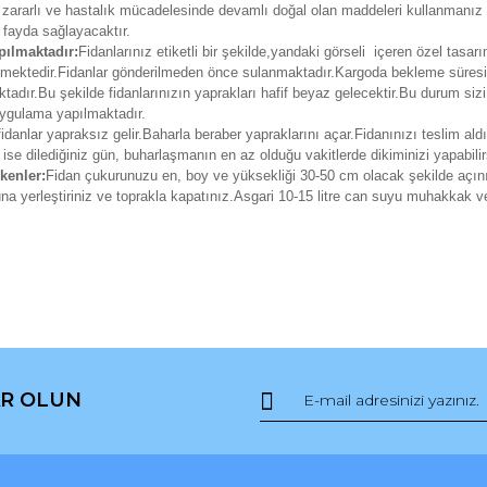
n, zararlı ve hastalık mücadelesinde devamlı doğal olan maddeleri kullanmanız 
 fayda sağlayacaktır.
pılmaktadır:
Fidanlarınız etiketli bir şekilde,yandaki görseli içeren özel tasarı
erilmektedir.Fidanlar gönderilmeden önce sulanmaktadır.Kargoda bekleme süre
adır.Bu şekilde fidanlarınızın yaprakları hafif beyaz gelecektir.Bu durum siz
 uygulama yapılmaktadır.
fidanlar yapraksız gelir.Baharla beraber yapraklarını açar.Fidanınızı teslim ald
 ise dilediğiniz gün, buharlaşmanın en az olduğu vakitlerde dikiminizi yapabilir
kenler:
Fidan çukurunuzu en, boy ve yüksekliği 30-50 cm olacak şekilde açın
runa yerleştiriniz ve toprakla kapatınız.Asgari 10-15 litre can suyu muhakkak v
da ve diğer konularda yetersiz gördüğünüz noktaları öneri formunu kullana
Bu ürüne ilk yorumu siz yapın!
R OLUN
r.
Yorum Yaz