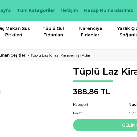
ayfa
Tüm Kategoriler
İletişim
Hesap Numaralarımız
ış Mekan Süs
Tüplü Gül
Narenciye
Yazlık Çi
Bitkileri
Fidanları
Fidanları
Soğanla
unan Çeşitler
Tüplü Laz Kirazı(Karayemiş) Fidanı
Tüplü Laz Kir
388,86 TL
I
Kategori
Nadi
Fiyat
353,
GELİN