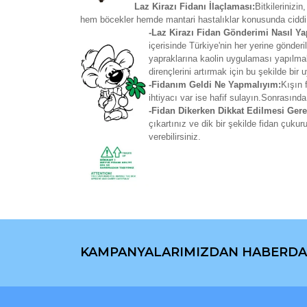
Laz Kirazı Fidanı İlaçlaması:
Bitkilerinizi
hem böcekler hemde mantari hastalıklar konusunda ciddi
-Laz Kirazı Fidan Gönderimi Nasıl Ya
içerisinde Türkiye'nin her yerine gönd
yapraklarına kaolin uygulaması yapılmakt
dirençlerini artırmak için bu şekilde bir
-Fidanım Geldi Ne Yapmalıyım:
Kışın 
ihtiyacı var ise hafif sulayın.Sonrasında
-Fidan Dikerken Dikkat Edilmesi Gere
çıkartınız ve dik bir şekilde fidan çuku
verebilirsiniz.
Bu ürünün fiyat bilgisi, resim, ürün açıklamaların
Görüş ve önerileriniz için teşekkür ederiz.
KAMPANYALARIMIZDAN HABERDA
Ürün resmi kalitesiz, bozuk veya görüntülenemiyo
Ürün açıklamasında eksik bilgiler bulunuyor.
Ürün bilgilerinde hatalar bulunuyor.