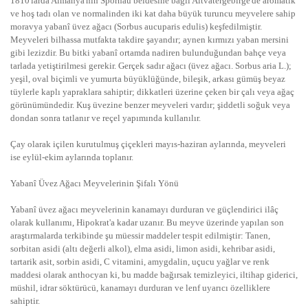
1810'larda Almanya'nın Spornau beldesine bağlı Altvatergebirge'de aromatik
ve hoş tadı olan ve normalinden iki kat daha büyük turuncu meyvelere sahip
moravya yabanî üvez ağacı (Sorbus aucuparis edulis) keşfedilmiştir.
Meyveleri bilhassa mutfakta takdire şayandır; aynen kırmızı yaban mersini
gibi lezizdir. Bu bitki yabanî ortamda nadiren bulunduğundan bahçe veya
tarlada yetiştirilmesi gerekir. Gerçek sadır ağacı (üvez ağacı. Sorbus aria L.);
yeşil, oval biçimli ve yumurta büyüklüğünde, bileşik, arkası gümüş beyaz
tüylerle kaplı yapraklara sahiptir; dikkatleri üzerine çeken bir çalı veya ağaç
görünümündedir. Kuş üvezine benzer meyveleri vardır; şiddetli soğuk veya
dondan sonra tatlanır ve reçel yapımında kullanılır.
Çay olarak içilen kurutulmuş çiçekleri mayıs-haziran aylarında, meyveleri
ise eylül-ekim aylarında toplanır.
Yabanî Üvez Ağacı Meyvelerinin Şifalı Yönü
Yabanî üvez ağacı meyvelerinin kanamayı durduran ve güçlendirici ilâç
olarak kullanımı, Hipokrat'a kadar uzanır. Bu meyve üzerinde yapılan son
araştırmalarda terkibinde şu müessir maddeler tespit edilmiştir: Tanen,
sorbitan asidi (altı değerli alkol), elma asidi, limon asidi, kehribar asidi,
tartarik asit, sorbin asidi, C vitamini, amygdalin, uçucu yağlar ve renk
maddesi olarak anthocyan ki, bu madde bağırsak temizleyici, iltihap giderici,
müshil, idrar söktürücü, kanamayı durduran ve lenf uyarıcı özelliklere
sahiptir.