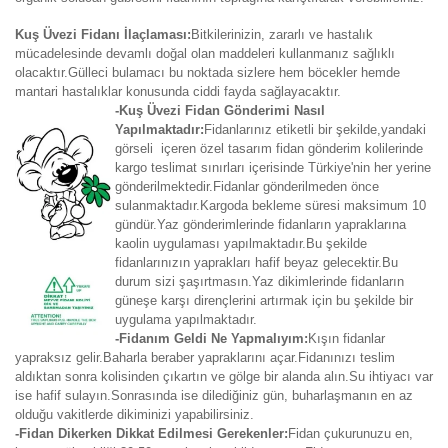
Kuş Üvezi Fidanı İlaçlaması:
Bitkilerinizin, zararlı ve hastalık
mücadelesinde devamlı doğal olan maddeleri kullanmanız sağlıklı
olacaktır.Gülleci bulamacı bu noktada sizlere hem böcekler hemde
mantari hastalıklar konusunda ciddi fayda sağlayacaktır.
-Kuş Üvezi Fidan Gönderimi Nasıl
Yapılmaktadır:
Fidanlarınız etiketli bir şekilde,yandaki
görseli içeren özel tasarım fidan gönderim kolilerinde
kargo teslimat sınırları içerisinde Türkiye'nin her yerine
gönderilmektedir.Fidanlar gönderilmeden önce
sulanmaktadır.Kargoda bekleme süresi maksimum 10
gündür.Yaz gönderimlerinde fidanların yapraklarına
kaolin uygulaması yapılmaktadır.Bu şekilde
fidanlarınızın yaprakları hafif beyaz gelecektir.Bu
durum sizi şaşırtmasın.Yaz dikimlerinde fidanların
güneşe karşı dirençlerini artırmak için bu şekilde bir
uygulama yapılmaktadır.
-Fidanım Geldi Ne Yapmalıyım:
Kışın fidanlar
yapraksız gelir.Baharla beraber yapraklarını açar.Fidanınızı teslim
aldıktan sonra kolisinden çıkartın ve gölge bir alanda alın.Su ihtiyacı var
ise hafif sulayın.Sonrasında ise dilediğiniz gün, buharlaşmanın en az
olduğu vakitlerde dikiminizi yapabilirsiniz.
-Fidan Dikerken Dikkat Edilmesi Gerekenler:
Fidan çukurunuzu en,