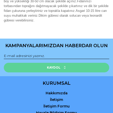
boy ve yüksekliği 30-50 cm olacak şekilde açınız.Fidanınızı
torbasından toprağını dağıtmayacak şekilde çıkartınız ve dik bir şekilde
fidan çukuruna yerleştiriniz ve toprakla kapatınız.Asgari 10-15 litre can
suyu muhakkak veriniz.Dikim gübresi olarak solucan veya leonardit
gübresi verebilirsiniz.
Bu ürünün fiyat bilgisi, resim, ürün açıklamalarında ve diğer
konularda yetersiz gördüğünüz noktaları öneri formunu
Bu ürüne ilk yorumu siz yapın!
kullanarak tarafımıza iletebilirsiniz.
KAMPANYALARIMIZDAN HABERDAR OLUN
Görüş ve önerileriniz için teşekkür ederiz.
Yorum Yaz
Ürün resmi kalitesiz, bozuk veya görüntülenemiyor.
Ürün açıklamasında eksik bilgiler bulunuyor.
KAYDOL
Ürün bilgilerinde hatalar bulunuyor.
Ürün fiyatı diğer sitelerden daha pahalı.
KURUMSAL
Bu ürüne benzer farklı alternatifler olmalı.
Hakkımızda
İletişim
İletişim Formu
Havale Bildirim Formu