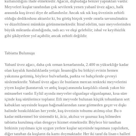
kullanıldığını ifade etmektedir. Ağacın, dişbudağa benzer yaprakları vardır.
Meyveleri kuşlar tarafından çok sevilerek yenen yabanî üvez ağacı, halk
arasında kuş üvezi diye de adlandırılır. Ancak sık sık kuş üvezinin zehirli
olduğu dedikodusu aktarılır ki, bu görüş birçok yerde ısrarla savunulmakta
ve düzeltilmesi mümkün görünmemektedir. İtiraf edelim, taze meyvelerinden
büyük miktarda alındığında, tadı acı ve ekşi gelebilir; ishal ve keyifsizlik
gibi şikâyetlere yol açabilir, ancak zehirli değildir.
Tabiatta Bulunuşu
Yabanî üvez ağacı, daha çok orman kenarlarında, 2.400 m yüksekliğe kadar
olan kayalık fundalıklarda yetişir. İnsanoğlu bu bitkiyi evinin hemen
yakınına getirmiş, böylece bulvarlarda, parkta ve bahçelerde çevreyi
süslemektedir. Yabanî üvez ağacı ile bunların mercan renkteki meyvelerini
yiyen kuşlar (karatavuk ve ardıç kuşu) arasında karşılıklı olarak yakın bir
münasebet vardır. Eylül ayında meyveler olgunlaşır olgunlaşmaz, kısa süre
içinde kuş sürülerince toplanır. Etli meyvede bulunan küçük tohumların sert
kabukları sayesinde kuşun bağırsaklarından zarar görmeden geçer ve dışkı
halinde bırakıldıkları her yerde, kuş üvezinin tohumu atılmış olur. Bu o
kadar mükemmel bir sistemdir ki, âciz, akılsız ve şuursuz kuş bilmeden
tabiatta kurulmuş olan dengeye hizmet etmektedir. Böylece bir taraftan
bitkinin yayılması için uygun yerlere kuşlar sayesinde taşınması yapılırken,
diğer taraftan da kuşların da karnı doymaktadır. Her iki taraf da lisan-ı halleri