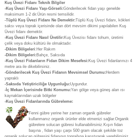
Kuş Üvezi Fidanı Teknik Bilgiler
-Kuş Üvezi Fidanı Yaşı-Görseli:
Gönderilecek fidan yaşı genelde
maksimum 1-2 dir.Ürün resmi temsilidir.
-Tüplü Kuş Üvezi Fidanı Ne Demektir:
Tüplü Kuş Üvezi fidanı, kökleri
saksı veya toprak içerisinde olan dört mevsim dikimi yapılabilen Kuş
Üvezi fidanı demektir.
-Kuş Üvezi Fidanı Nasıl Üretilir:
Kuş Üvezisı fidanı tohum, üretimi
çelik veya doku kültürü ile olmaktadır.
-Dikim Bölgeleri
:Her Rakım
-Dikim Bölgeleri:
Bahçe, Saksıda
-Kuş Üvezi Fidanların Fidan Dikim Mesefesi:
Kuş Üvezi fidanlarınızı 4
metre ara ile dikebilirsiniz.
-Gönderilecek Kuş Üvezi Fidanın Mevsimsel Durumu:
Herdem
yapraklı
-Saksıda Yetiştiriciliğe Uygunluğu:
Uygundur.
-İç Mekan İçerisinde Bitki Konumu:
Yarı gölge veya güneş alan ısı
kaynaklarından uzak bölgeler
-Kuş Üvezi Fidanlarında Gübreleme:
Fenni gübre yerine her zaman organik gübreler
kullanmanız organik ürünler elde etmenizi sağlar.Organik
gübrelere solucan gübresi kullanabilirsiniz.Kışın fidan
başına , fidan yaşı çarpı 500 gram olacak şekilde toz
organik solucan gübresini fidanının toprağına karıştırarak verebilirsiniz.