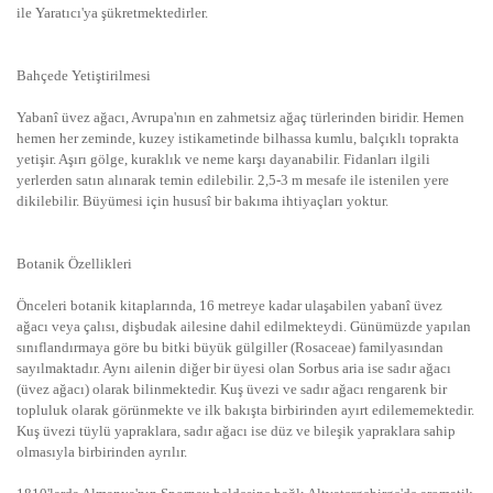
ile Yaratıcı'ya şükretmektedirler.
Bahçede Yetiştirilmesi
Yabanî üvez ağacı, Avrupa'nın en zahmetsiz ağaç türlerinden biridir. Hemen
hemen her zeminde, kuzey istikametinde bilhassa kumlu, balçıklı toprakta
yetişir. Aşırı gölge, kuraklık ve neme karşı dayanabilir. Fidanları ilgili
yerlerden satın alınarak temin edilebilir. 2,5-3 m mesafe ile istenilen yere
dikilebilir. Büyümesi için hususî bir bakıma ihtiyaçları yoktur.
Botanik Özellikleri
Önceleri botanik kitaplarında, 16 metreye kadar ulaşabilen yabanî üvez
ağacı veya çalısı, dişbudak ailesine dahil edilmekteydi. Günümüzde yapılan
sınıflandırmaya göre bu bitki büyük gülgiller (Rosaceae) familyasından
sayılmaktadır. Aynı ailenin diğer bir üyesi olan Sorbus aria ise sadır ağacı
(üvez ağacı) olarak bilinmektedir. Kuş üvezi ve sadır ağacı rengarenk bir
topluluk olarak görünmekte ve ilk bakışta birbirinden ayırt edilememektedir.
Kuş üvezi tüylü yapraklara, sadır ağacı ise düz ve bileşik yapraklara sahip
olmasıyla birbirinden ayrılır.