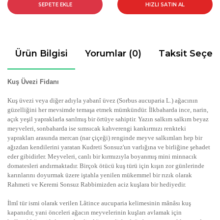
SEPETE EKLE
HIZLI SATIN AL
Ürün Bilgisi
Yorumlar (0)
Taksit Seçen
Kuş Üvezi Fidanı
Kuş üvezi veya diğer adıyla yabanî üvez (Sorbus aucuparia L.) ağacının
güzelliğini her mevsimde temaşa etmek mümkündür. İlkbaharda ince, narin,
açık yeşil yapraklarla sarılmış bir örtüye sahiptir. Yazın salkım salkım beyaz
meyveleri, sonbaharda ise sımsıcak kahverengi kankırmızı renkteki
yaprakları arasında mercan (nar çiçeği) renginde meyve salkımları hep bir
ağızdan kendilerini yaratan Kudreti Sonsuz'un varlığına ve birliğine şehadet
eder gibidirler. Meyveleri, canlı bir kırmızıyla boyanmış mini minnacık
domatesleri andırmaktadır. Birçok ötücü kuş türü için kışın zor günlerinde
karınlarını doyurmak üzere iştahla yenilen mükemmel bir rızık olarak
Rahmeti ve Keremi Sonsuz Rabbimizden aciz kuşlara bir hediyedir.
İlmî tür ismi olarak verilen Lâtince aucuparia kelimesinin mânâsı kuş
kapanıdır, yani önceleri ağacın meyvelerinin kuşları avlamak için