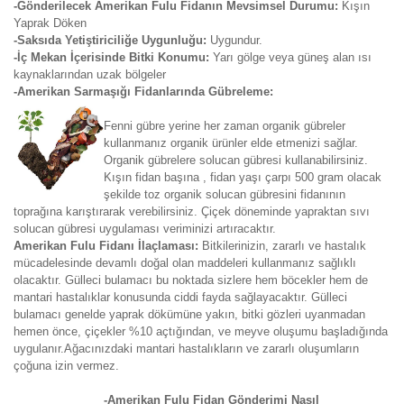
-Gönderilecek Amerikan Fulu Fidanın Mevsimsel Durumu:
Kışın
Yaprak Döken
-Saksıda Yetiştiriciliğe Uygunluğu:
Uygundur.
-İç Mekan İçerisinde Bitki Konumu:
Yarı gölge veya güneş alan ısı
kaynaklarından uzak bölgeler
-Amerikan Sarmaşığı Fidanlarında Gübreleme:
Fenni gübre yerine her zaman organik gübreler
kullanmanız organik ürünler elde etmenizi sağlar.
Organik gübrelere solucan gübresi kullanabilirsiniz.
Kışın fidan başına , fidan yaşı çarpı 500 gram olacak
şekilde toz organik solucan gübresini fidanının
toprağına karıştırarak verebilirsiniz. Çiçek döneminde yapraktan sıvı
solucan gübresi uygulaması veriminizi artıracaktır.
Amerikan Fulu Fidanı İlaçlaması:
Bitkilerinizin, zararlı ve hastalık
mücadelesinde devamlı doğal olan maddeleri kullanmanız sağlıklı
olacaktır. Gülleci bulamacı bu noktada sizlere hem böcekler hem de
mantari hastalıklar konusunda ciddi fayda sağlayacaktır. Gülleci
bulamacı genelde yaprak dökümüne yakın, bitki gözleri uyanmadan
hemen önce, çiçekler %10 açtığından, ve meyve oluşumu başladığında
uygulanır.Ağacınızdaki mantari hastalıkların ve zararlı oluşumların
çoğuna izin vermez.
-Amerikan Fulu Fidan Gönderimi Nasıl