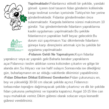
Yapılmaktadır:
Fidanlarınız etiketli bir şekilde, yandaki
görseli içeren özel tasarım fidan gönderim kolilerinde
kargo teslimat sınırları içerisinde Türkiye'nin her yerine
gönderilmektedir. Fidanlar gönderilmeden önce
sulanmaktadır. Kargoda bekleme süresi maksimum 10
gündür. Yaz gönderimlerinde fidanların yapraklarına
kaolin uygulaması yapılmaktadır.Bu şekilde
fidanlarınızın yaprakları hafif beyaz gelecektir.Bu
durum sizi şaşırtmasın.Yaz dikimlerinde fidanların
güneşe karşı dirençlerini artırmak için bu şekilde bir
uygulama yapılmaktadır.
-Fidanım Geldi Ne Yapmalıyım:
Kışın fidanlar
yapraksız veya az yapraklı gelir.Baharla beraber yapraklarını
açar.Fidanınızı teslim aldıktan sonra kolisinden çıkartın ve gölge bir
alanda alın.Su ihtiyacı var ise hafif sulayın.Sonrasında ise dilediğiniz
gün, buharlaşmanın en az olduğu vakitlerde dikiminizi yapabilirsiniz.
-Fidan Dikerken Dikkat Edilmesi Gerekenler:
Fidan çukurunuzu en,
boy ve yüksekliği 30-50 cm olacak şekilde açınız.Fidanınızı
torbasından toprağını dağıtmayacak şekilde çıkartınız ve dik bir şekilde
fidan çukuruna yerleştiriniz ve toprakla kapatınız.Asgari 10-15 litre can
suyu muhakkak veriniz.Dikim gübresi olarak solucan veya leonardit
gübresi verebilirsiniz.