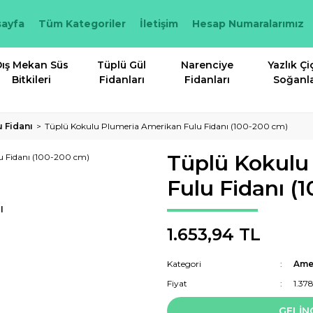
ayfa
Tüm Kategoriler
İletişim
Hesap Numaralarımız
ış Mekan Süs
Tüplü Gül
Narenciye
Yazlık Çi
Bitkileri
Fidanları
Fidanları
Soğanla
 Fidanı
Tüplü Kokulu Plumeria Amerikan Fulu Fidanı (100-200 cm)
Tüplü Kokulu
Fulu Fidanı (
I
1.653,94 TL
Kategori
Amer
Fiyat
1.37
GELİN