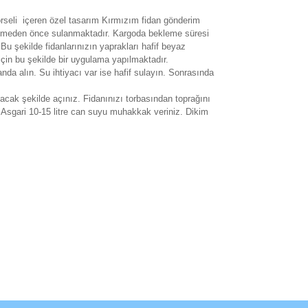
 görseli içeren özel tasarım Kırmızım fidan gönderim
nderilmeden önce sulanmaktadır. Kargoda bekleme süresi
u şekilde fidanlarınızın yaprakları hafif beyaz
 için bu şekilde bir uygulama yapılmaktadır.
anda alın. Su ihtiyacı var ise hafif sulayın. Sonrasında
cak şekilde açınız. Fidanınızı torbasından toprağını
. Asgari 10-15 litre can suyu muhakkak veriniz. Dikim
rak tarafımıza iletebilirsiniz.