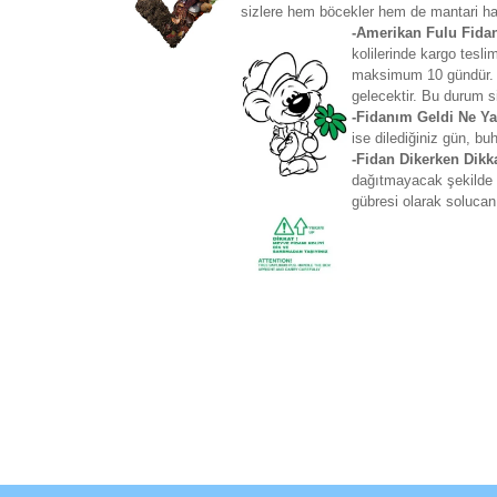
sizlere hem böcekler hem de mantari has
-Amerikan Fulu Fida
kolilerinde kargo tesl
maksimum 10 gündür. Ya
gelecektir. Bu durum si
-Fidanım Geldi Ne Y
ise dilediğiniz gün, bu
-Fidan Dikerken Dikk
dağıtmayacak şekilde ç
gübresi olarak solucan 
Bu ürünün fiyat bilgisi, resim, ürün açıklamaların
Görüş ve önerileriniz için teşekkür ederiz.
Ürün resmi kalitesiz, bozuk veya görüntülenemiyo
Ürün açıklamasında eksik bilgiler bulunuyor.
Ürün bilgilerinde hatalar bulunuyor.
Ürün fiyatı diğer sitelerden daha pahalı.