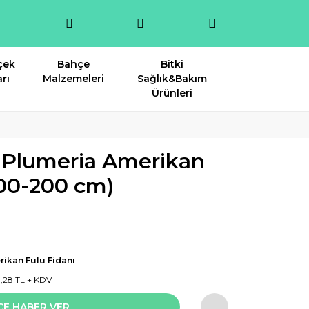
çek
Bahçe
Bitki
rı
Malzemeleri
Sağlık&Bakım
Ürünleri
 Plumeria Amerikan
100-200 cm)
ikan Fulu Fidanı
8,28 TL + KDV
CE HABER VER