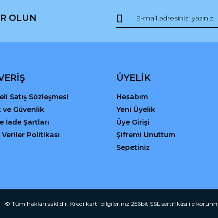
R OLUN
Gönder
VERİŞ
ÜYELİK
li Satış Sözleşmesi
Hesabım
ik ve Güvenlik
Yeni Üyelik
ve İade Şartları
Üye Girişi
 Veriler Politikası
Şifremi Unuttum
Sepetiniz
© Tüm hakları saklıdır. Kredi kartı bilgileriniz 256bit SSL sertifikası ile korun