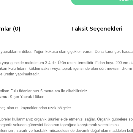
mlar (0)
Taksit Seçenekleri
a yapraklarını döker. Yoğun kokusu olan çiçekleri vardır. Dona karsı çok hass
 yaşı genelde maksimum 3-4 dir. Ürün resmi temsilidir. Fidan boyu 200 cm ola
kan Fulu fidanı, kökleri saksı veya toprak içerisinde olan dört mevsim dikimi 
e üretim yapılmaktadır.
ikan Fulu fidanlarınızı 5 metre ara ile dikebilirsiniz.
rumu:
Kışın Yaprak Döken
neş alan ısı kaynaklarından uzak bölgeler
reler kullanmanız organik ürünler elde etmenizi sağlar. Organik gübrelere solu
rganik solucan gübresini fidanının toprağına karıştırarak verebilirsiniz.
kilerinizin, zararlı ve hastalık mücadelesinde devamlı doğal olan maddeleri ku