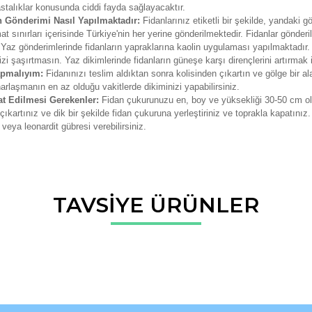
talıklar konusunda ciddi fayda sağlayacaktır.
n Gönderimi Nasıl Yapılmaktadır:
Fidanlarınız etiketli bir şekilde, yandaki
imat sınırları içerisinde Türkiye'nin her yerine gönderilmektedir. Fidanlar gö
z gönderimlerinde fidanların yapraklarına kaolin uygulaması yapılmaktadır. B
zi şaşırtmasın. Yaz dikimlerinde fidanların güneşe karşı dirençlerini artırmak
apmalıyım:
Fidanınızı teslim aldıktan sonra kolisinden çıkartın ve gölge bir al
harlaşmanın en az olduğu vakitlerde dikiminizi yapabilirsiniz.
at Edilmesi Gerekenler:
Fidan çukurunuzu en, boy ve yüksekliği 30-50 cm ola
ıkartınız ve dik bir şekilde fidan çukuruna yerleştiriniz ve toprakla kapatınız
veya leonardit gübresi verebilirsiniz.
da ve diğer konularda yetersiz gördüğünüz noktaları öneri formunu kullana
TAVSİYE ÜRÜNLER
Bu ürüne ilk yorumu siz yapın!
r.
Yorum Yaz