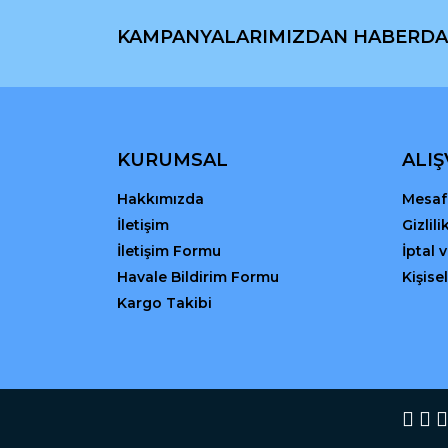
Bu ürüne benzer farklı alternatifler olmalı.
KAMPANYALARIMIZDAN HABERDA
KURUMSAL
ALIŞ
Hakkımızda
Mesafe
İletişim
Gizlil
İletişim Formu
İptal 
Havale Bildirim Formu
Kişisel
Kargo Takibi