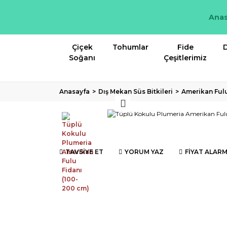
Anas
Çiçek
Tohumlar
Fide
D
Soğanı
Çeşitlerimiz
Anasayfa
Dış Mekan Süs Bitkileri
Amerikan Fulu
TAVSİYE ET
YORUM YAZ
FİYAT ALARM