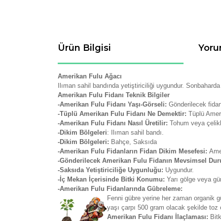
Ürün Bilgisi
Yoru
Amerikan Fulu Ağacı
Ilıman sahil bandında yetiştiriciliği uygundur. Sonbahard
Amerikan Fulu Fidanı Teknik Bilgiler
-Amerikan Fulu Fidanı Yaşı-Görseli:
Gönderilecek fidan
-Tüplü Amerikan Fulu Fidanı Ne Demektir:
Tüplü Ameri
-Amerikan Fulu Fidanı Nasıl Üretilir:
Tohum veya çelikl
-Dikim Bölgeleri
: Ilıman sahil bandı.
-Dikim Bölgeleri:
Bahçe, Saksıda
-Amerikan Fulu Fidanların Fidan Dikim Mesefesi:
Amer
-Gönderilecek Amerikan Fulu Fidanın Mevsimsel Du
-Saksıda Yetiştiriciliğe Uygunluğu:
Uygundur.
-İç Mekan İçerisinde Bitki Konumu:
Yarı gölge veya gü
-Amerikan Fulu Fidanlarında Gübreleme:
Fenni gübre yerine her zaman organik güb
yaşı çarpı 500 gram olacak şekilde toz o
Amerikan Fulu Fidanı İlaçlaması:
Bit