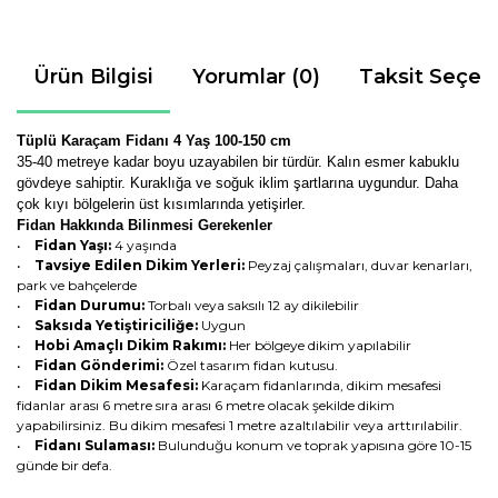
Ürün Bilgisi
Yorumlar (0)
Taksit Seçen
Tüplü Karaçam Fidanı 4 Yaş 100-150 cm
35-40 metreye kadar boyu uzayabilen bir türdür. Kalın esmer kabuklu
gövdeye sahiptir. Kuraklığa ve soğuk iklim şartlarına uygundur. Daha
çok kıyı bölgelerin üst kısımlarında yetişirler.
Fidan Hakkında Bilinmesi Gerekenler
•
Fidan Yaşı:
4 yaşında
•
Tavsiye Edilen Dikim Yerleri:
Peyzaj çalışmaları, duvar kenarları,
park ve bahçelerde
•
Fidan Durumu:
Torbalı veya saksılı 12 ay dikilebilir
•
Saksıda Yetiştiriciliğe:
Uygun
•
Hobi Amaçlı Dikim Rakımı:
Her bölgeye dikim yapılabilir
•
Fidan Gönderimi:
Özel tasarım fidan kutusu.
•
Fidan Dikim Mesafesi:
Karaçam fidanlarında, dikim mesafesi
fidanlar arası 6 metre sıra arası 6 metre olacak şekilde dikim
yapabilirsiniz. Bu dikim mesafesi 1 metre azaltılabilir veya arttırılabilir.
•
Fidanı Sulaması:
Bulunduğu konum ve toprak yapısına göre 10-15
günde bir defa.