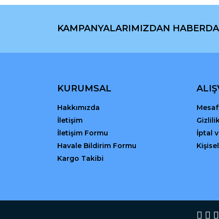
Ürün fiyatı diğer sitelerden daha pahalı.
Bu ürüne benzer farklı alternatifler olmalı.
KAMPANYALARIMIZDAN HABERDA
KURUMSAL
ALIŞ
Hakkımızda
Mesafe
İletişim
Gizlil
İletişim Formu
İptal 
Havale Bildirim Formu
Kişisel
Kargo Takibi