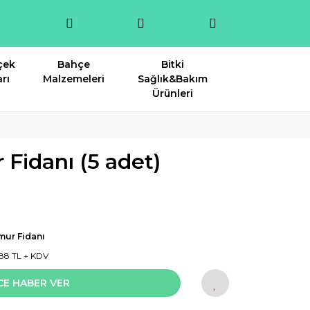
çek
Bahçe
Bitki
rı
Malzemeleri
Sağlık&Bakım
Ürünleri
 Fidanı (5 adet)
mur Fidanı
88 TL + KDV
CE HABER VER