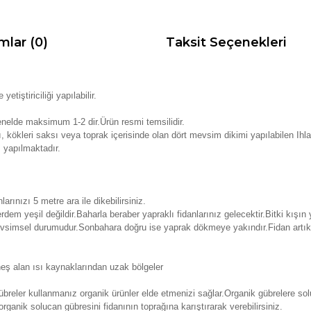
mlar (0)
Taksit Seçenekleri
iştiriciliği yapılabilir.
enelde maksimum 1-2 dir.Ürün resmi temsilidir.
ı, kökleri saksı veya toprak içerisinde olan dört mevsim dikimi yapılabilen Ihl
 yapılmaktadır.
larınızı 5 metre ara ile dikebilirsiniz.
rdem yeşil değildir.Baharla beraber yapraklı fidanlarınız gelecektir.Bitki kışın
mevsimsel durumudur.Sonbahara doğru ise yaprak dökmeye yakındır.Fidan artı
eş alan ısı kaynaklarından uzak bölgeler
reler kullanmanız organik ürünler elde etmenizi sağlar.Organik gübrelere soluc
rganik solucan gübresini fidanının toprağına karıştırarak verebilirsiniz.