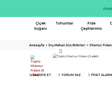
Anas
Çiçek
Tohumlar
Fide
D
Soğanı
Çeşitlerimiz
Anasayfa
Dış Mekan Süs Bitkileri
Ihlamur Fidan
TAVSİYE ET
YORUM YAZ
FİYAT ALARM