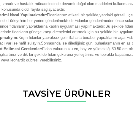
in, zararlı ve hastalık mücadelesinde devamlı doğal olan maddeleri kullanmanız
 konusunda ciddi fayda sağlayacaktır.
rimi Nasıl Yapılmaktadır:
Fidanlarınız etiketli bir şekilde,yandaki görseli i
risinde Türkiye'nin her yerine gönderilmektedir.Fidanlar gönderilmeden önce
inde fidanların yapraklarına kaolin uygulaması yapılmaktadır.Bu şekilde fidanl
erinde fidanların güneşe karşı dirençlerini artırmak için bu şekilde bir uygula
apmalıyım:
Kışın fidanlar yapraksız gelir.Baharla beraber yapraklarını açar.Fid
yacı var ise hafif sulayın.Sonrasında ise dilediğiniz gün, buharlaşmanın en az o
at Edilmesi Gerekenler:
Fidan çukurunuzu en, boy ve yüksekliği 30-50 cm ola
ıkartınız ve dik bir şekilde fidan çukuruna yerleştiriniz ve toprakla kapatını
veya leonardit gübresi verebilirsiniz.
da ve diğer konularda yetersiz gördüğünüz noktaları öneri formunu kullana
TAVSİYE ÜRÜNLER
Bu ürüne ilk yorumu siz yapın!
r.
Yorum Yaz