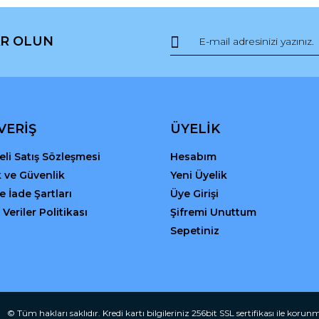
R OLUN
Gönder
VERİŞ
ÜYELİK
li Satış Sözleşmesi
Hesabım
ik ve Güvenlik
Yeni Üyelik
ve İade Şartları
Üye Girişi
 Veriler Politikası
Şifremi Unuttum
Sepetiniz
© Tüm hakları saklıdır. Kredi kartı bilgileriniz 256bit SSL sertifikası ile korun