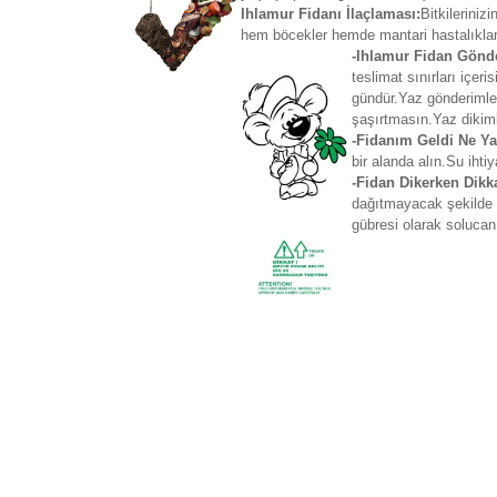
Ihlamur Fidanı İlaçlaması:
Bitkileriniz
hem böcekler hemde mantari hastalıklar
-Ihlamur Fidan Gönde
teslimat sınırları içe
gündür.Yaz gönderimler
şaşırtmasın.Yaz dikiml
-Fidanım Geldi Ne Y
bir alanda alın.Su ihti
-Fidan Dikerken Dikk
dağıtmayacak şekilde ç
gübresi olarak solucan 
Bu ürünün fiyat bilgisi, resim, ürün açıklamaların
Görüş ve önerileriniz için teşekkür ederiz.
Ürün resmi kalitesiz, bozuk veya görüntülenemiyo
Ürün açıklamasında eksik bilgiler bulunuyor.
Ürün bilgilerinde hatalar bulunuyor.