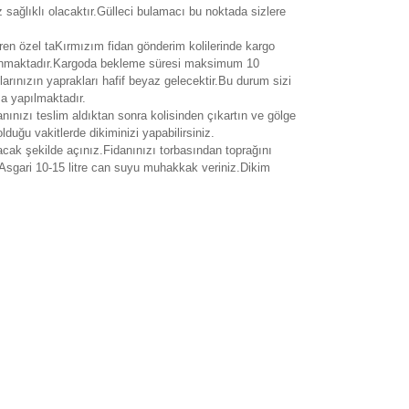
 sağlıklı olacaktır.Gülleci bulamacı bu noktada sizlere
çeren özel taKırmızım fidan gönderim kolilerinde kargo
 sulanmaktadır.Kargoda bekleme süresi maksimum 10
arınızın yaprakları hafif beyaz gelecektir.Bu durum sizi
ma yapılmaktadır.
anınızı teslim aldıktan sonra kolisinden çıkartın ve gölge
lduğu vakitlerde dikiminizi yapabilirsiniz.
cak şekilde açınız.Fidanınızı torbasından toprağını
z.Asgari 10-15 litre can suyu muhakkak veriniz.Dikim
rak tarafımıza iletebilirsiniz.