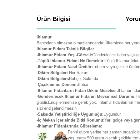
Ürün Bilgisi
Yoru
Ihlamur
Bahçelerin olmazsa olmazlarındandır.Ülkemizde her yerde yet
Ihlamur Fidanı Teknik Bilgiler
-Ihlamur Fidanı Yaşı-Görseli:
Gönderilecek fidan yaşı g
-Tüplü Ihlamur Fidanı Ne Demektir:
Tüplü Ihlamur fidan
-Ihlamur Fidanı Nasıl Üretilir:
Tohum veya çelikle üretim
-Dikim Bölgeleri
:Her Rakım
-Dikim Bölgeleri:
Bahçe, Saksıda
-Çiçeklenme Dönemi:
Bahar
-Ihlamur Fidanların Fidan Dikim Mesefesi:
Ihlamur fidan
-Gönderilecek Ihlamur Fidanın Mevsimsel Durumu:
He
gibidir.Endşilenmenize gerek yok, ıhlamur fidanlarının 
sizi endişelendirmesin
-Saksıda Yetiştiriciliğe Uygunluğu:
Uygundur.
-İç Mekan İçerisinde Bitki Konumu:
Yarı gölge veya gün
-Ihlamur Fidanlarında Gübreleme:
Fenni gübre yerine her zaman organik güb
yaşı çarpı 500 gram olacak şekilde toz o