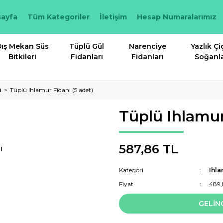
ayfa
Tüm Kategoriler
İletişim
Hesap Numaralarımız
ış Mekan Süs
Tüplü Gül
Narenciye
Yazlık Çi
Bitkileri
Fidanları
Fidanları
Soğanla
ı
Tüplü Ihlamur Fidanı (5 adet)
Tüplü Ihlamur
587,86 TL
I
Kategori
Ihla
Fiyat
489,
GELİN