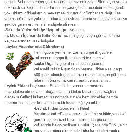
değildir.Baharla beraber yapraklı fidanlarınız gelecektir.Bitki kışın yaprak
dökmektedir.Kışın fidanlar bir dal parçası gibidir.Endşilenmenize gerek
yok, ıhlamur fidanlarının mevsimsel durumudur.Sonbahara doğru ise
yaprak dökmeye yakındır.Fidan artık uykuya geçmeye başlayacaktır.Bu
şekilde gelen ürünler sizi endişelendirmesin
-Saksıda Yetiştiriciliğe Uygunluğu:
Uygundur.
-İç Mekan İçerisinde Bitki Konumu:
Yarı gölge veya güneş alan ısı
kaynaklarından uzak bölgeler
-Leylak Fidanlarında Gübreleme:
Fenni gübre yerine her zaman organik gübreler
kullanmanız organik ürünler elde etmenizi
sağlar.Organik gübrelere solucan gübresi
kullanabilirsiniz.Kışın fidan başına , fidan yaşı çarpı
500 gram olacak şekilde toz organik solucan gübresini
fidanının toprağına karıştırarak verebilirsiniz.
Leylak Fidanı İlaçlaması:
Bitkilerinizin, zararlı ve hastalık
mücadelesinde devamlı doğal olan maddeleri kullanmanız sağlıklı
olacaktır.Gülleci bulamacı bu noktada sizlere hem böcekler hemde
mantari hastalıklar konusunda ciddi fayda sağlayacaktır.
-Leylak Fidan Gönderimi Nasıl
Yapılmaktadır:
Fidanlarınız etiketli bir şekilde,yandaki
görseli içeren özel taKırmızım fidan gönderim
kolilerinde kargo teslimat sınırları içerisinde Türkiye'nin
her yerine gönderilmektedir.Fidanlar gönderilmeden