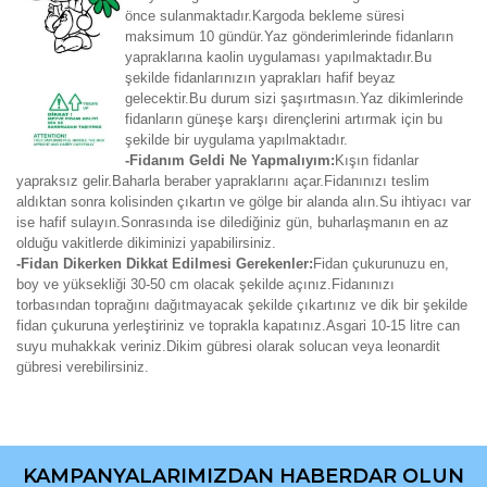
önce sulanmaktadır.Kargoda bekleme süresi
maksimum 10 gündür.Yaz gönderimlerinde fidanların
yapraklarına kaolin uygulaması yapılmaktadır.Bu
şekilde fidanlarınızın yaprakları hafif beyaz
gelecektir.Bu durum sizi şaşırtmasın.Yaz dikimlerinde
fidanların güneşe karşı dirençlerini artırmak için bu
şekilde bir uygulama yapılmaktadır.
-Fidanım Geldi Ne Yapmalıyım:
Kışın fidanlar
yapraksız gelir.Baharla beraber yapraklarını açar.Fidanınızı teslim
aldıktan sonra kolisinden çıkartın ve gölge bir alanda alın.Su ihtiyacı var
ise hafif sulayın.Sonrasında ise dilediğiniz gün, buharlaşmanın en az
olduğu vakitlerde dikiminizi yapabilirsiniz.
-Fidan Dikerken Dikkat Edilmesi Gerekenler:
Fidan çukurunuzu en,
boy ve yüksekliği 30-50 cm olacak şekilde açınız.Fidanınızı
torbasından toprağını dağıtmayacak şekilde çıkartınız ve dik bir şekilde
fidan çukuruna yerleştiriniz ve toprakla kapatınız.Asgari 10-15 litre can
suyu muhakkak veriniz.Dikim gübresi olarak solucan veya leonardit
gübresi verebilirsiniz.
Bu ürünün fiyat bilgisi, resim, ürün açıklamalarında ve diğer
konularda yetersiz gördüğünüz noktaları öneri formunu
Bu ürüne ilk yorumu siz yapın!
kullanarak tarafımıza iletebilirsiniz.
KAMPANYALARIMIZDAN HABERDAR OLUN
Görüş ve önerileriniz için teşekkür ederiz.