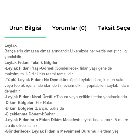
Ürün Bilgisi
Yorumlar (0)
Taksit Seçen
Leylak
Bahçelerin olmazsa olmazlarındandır.Ülkemizde her yerde yetiştiriciliği
yapılabilir.
Leylak Fidanı Teknik Bilgiler
-Leylak Fidanı Yaşı-Görseli:
Gönderilecek fidan yaşı genelde
maksimum 1-2 dir.Ürün resmi temsilidir.
-Tüplü Leylak Fidanı Ne Demektir:
Tüplü Leylak fidanı, kökleri saksı
veya toprak içerisinde olan dört mevsim dikimi yapılabilen Leylak fidanı
demektir.
-Leylak Fidanı Nasıl Üretilir:
Tohum veya çelikle üretim yapılmaktadır.
-Dikim Bölgeleri
:Her Rakım
-Dikim Bölgeleri:
Bahçe, Saksıda
-Çiçeklenme Dönemi:
Bahar
-Leylak Fidanların Fidan Dikim Mesefesi:
Leylak fidanlarınızı 5 metre
ara ile dikebilirsiniz.
-Gönderilecek Leylak Fidanın Mevsimsel Durumu:
Herdem yeşil