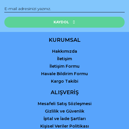
Yorum Yaz
Ürün resmi kalitesiz, bozuk veya görüntülenemiyor.
Ürün açıklamasında eksik bilgiler bulunuyor.
KAYDOL
Ürün bilgilerinde hatalar bulunuyor.
Ürün fiyatı diğer sitelerden daha pahalı.
KURUMSAL
Bu ürüne benzer farklı alternatifler olmalı.
Hakkımızda
İletişim
İletişim Formu
Havale Bildirim Formu
Kargo Takibi
Gönder
ALIŞVERİŞ
Mesafeli Satış Sözleşmesi
Gizlilik ve Güvenlik
İptal ve İade Şartları
Kişisel Veriler Politikası