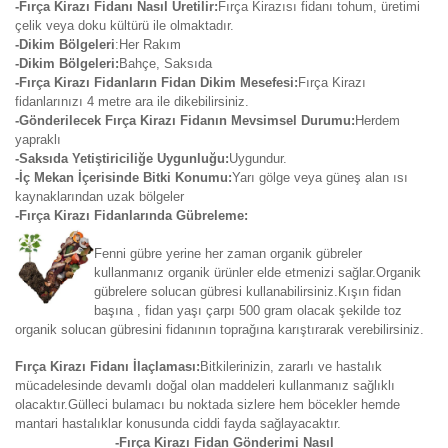
-Fırça Kirazı Fidanı Nasıl Üretilir:
Fırça Kirazısı fidanı tohum, üretimi
çelik veya doku kültürü ile olmaktadır.
-Dikim Bölgeleri
:Her Rakım
-Dikim Bölgeleri:
Bahçe, Saksıda
-Fırça Kirazı Fidanların Fidan Dikim Mesefesi:
Fırça Kirazı
fidanlarınızı 4 metre ara ile dikebilirsiniz.
-Gönderilecek Fırça Kirazı Fidanın Mevsimsel Durumu:
Herdem
yapraklı
-Saksıda Yetiştiriciliğe Uygunluğu:
Uygundur.
-İç Mekan İçerisinde Bitki Konumu:
Yarı gölge veya güneş alan ısı
kaynaklarından uzak bölgeler
-Fırça Kirazı Fidanlarında Gübreleme:
Fenni gübre yerine her zaman organik gübreler
kullanmanız organik ürünler elde etmenizi sağlar.Organik
gübrelere solucan gübresi kullanabilirsiniz.Kışın fidan
başına , fidan yaşı çarpı 500 gram olacak şekilde toz
organik solucan gübresini fidanının toprağına karıştırarak verebilirsiniz.
Fırça Kirazı Fidanı İlaçlaması:
Bitkilerinizin, zararlı ve hastalık
mücadelesinde devamlı doğal olan maddeleri kullanmanız sağlıklı
olacaktır.Gülleci bulamacı bu noktada sizlere hem böcekler hemde
mantari hastalıklar konusunda ciddi fayda sağlayacaktır.
-Fırça Kirazı Fidan Gönderimi Nasıl