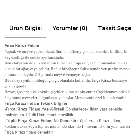
Ürün Bilgisi
Yorumlar (0)
Taksit Seçen
Fırça Kirazı Fidanı
Yaprak ve meyve yapısı olarak Surinam Cherry çok benzemekle birlikte, bir
kaç özelliği ile ondan ayrılmaktadır.
Avustralya'nın doğu kıyılarının ılıman ve tropikal yağmur ormanlarına özgü
küçük bir ağaç veya çalıdır, Bodur bir ağaçtır. Saksı içinde yetiştirilip meyve
alınması kolaydır. 2-3 yılında meyve vermeye başlar.
Budamaya yatkın olduğu için çit olarakda kullanılır. Fırça Kirazı bonsaiye
çok uygundur.
Beyaz, gösterişli ve kokulu çiçekleri kümeler oluşturur, Çiçeklenmesinden 2-
3 ay sonra meyveleri olgunlaşmaya başlar. Meyvesinin özel bir tadı vardır.
Fırça Kirazı Fidanı Teknik Bilgiler
-Fırça Kirazı Fidanı Yaşı-Görseli:
Gönderilecek fidan yaşı genelde
maksimum 1-2 dir.Ürün resmi temsilidir.
-Tüplü Fırça Kirazı Fidanı Ne Demektir:
Tüplü Fırça Kirazı fidanı,
kökleri saksı veya toprak içerisinde olan dört mevsim dikimi yapılabilen
Fırça Kirazı fidanı demektir.