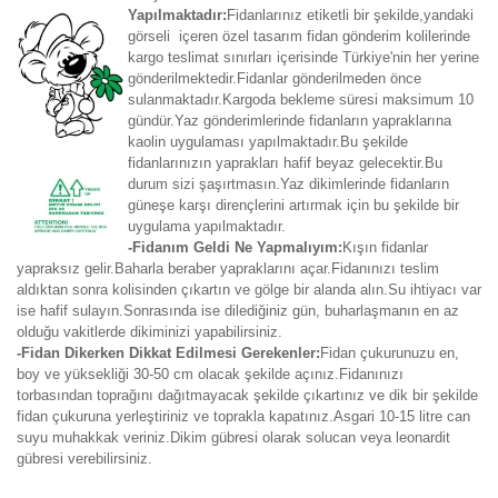
Yapılmaktadır:
Fidanlarınız etiketli bir şekilde,yandaki
görseli içeren özel tasarım fidan gönderim kolilerinde
kargo teslimat sınırları içerisinde Türkiye'nin her yerine
gönderilmektedir.Fidanlar gönderilmeden önce
sulanmaktadır.Kargoda bekleme süresi maksimum 10
gündür.Yaz gönderimlerinde fidanların yapraklarına
kaolin uygulaması yapılmaktadır.Bu şekilde
fidanlarınızın yaprakları hafif beyaz gelecektir.Bu
durum sizi şaşırtmasın.Yaz dikimlerinde fidanların
güneşe karşı dirençlerini artırmak için bu şekilde bir
uygulama yapılmaktadır.
-Fidanım Geldi Ne Yapmalıyım:
Kışın fidanlar
yapraksız gelir.Baharla beraber yapraklarını açar.Fidanınızı teslim
aldıktan sonra kolisinden çıkartın ve gölge bir alanda alın.Su ihtiyacı var
ise hafif sulayın.Sonrasında ise dilediğiniz gün, buharlaşmanın en az
olduğu vakitlerde dikiminizi yapabilirsiniz.
-Fidan Dikerken Dikkat Edilmesi Gerekenler:
Fidan çukurunuzu en,
boy ve yüksekliği 30-50 cm olacak şekilde açınız.Fidanınızı
torbasından toprağını dağıtmayacak şekilde çıkartınız ve dik bir şekilde
fidan çukuruna yerleştiriniz ve toprakla kapatınız.Asgari 10-15 litre can
suyu muhakkak veriniz.Dikim gübresi olarak solucan veya leonardit
gübresi verebilirsiniz.