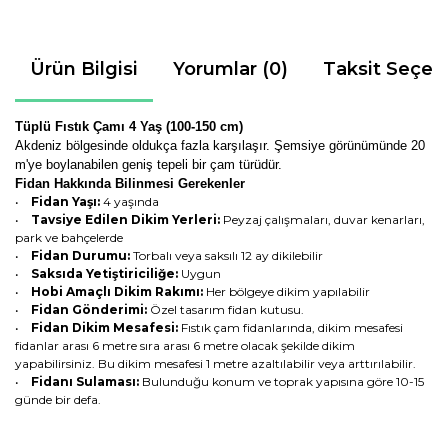
Ürün Bilgisi
Yorumlar (0)
Taksit Seçen
Tüplü Fıstık Çamı 4 Yaş (100-150 cm)
Akdeniz bölgesinde oldukça fazla karşılaşır. Ş
emsiye görünümünde 20
m'ye boylanabilen geniş tepeli bir çam türüdür.
Fidan Hakkında Bilinmesi Gerekenler
•
Fidan Yaşı:
4 yaşında
•
Tavsiye Edilen Dikim Yerleri:
Peyzaj çalışmaları, duvar kenarları,
park ve bahçelerde
•
Fidan Durumu:
Torbalı veya saksılı 12 ay dikilebilir
•
Saksıda Yetiştiriciliğe:
Uygun
•
Hobi Amaçlı Dikim Rakımı:
Her bölgeye dikim yapılabilir
•
Fidan Gönderimi:
Özel tasarım fidan kutusu.
•
Fidan Dikim Mesafesi:
Fıstık çam fidanlarında, dikim mesafesi
fidanlar arası 6 metre sıra arası 6 metre olacak şekilde dikim
yapabilirsiniz. Bu dikim mesafesi 1 metre azaltılabilir veya arttırılabilir.
•
Fidanı Sulaması:
Bulunduğu konum ve toprak yapısına göre 10-15
günde bir defa.