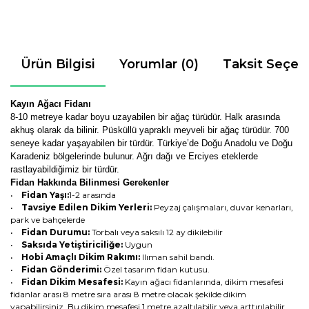
Ürün Bilgisi
Yorumlar (0)
Taksit Seçen
Kayın Ağacı Fidanı
8-10 metreye kadar boyu uzayabilen bir ağaç türüdür. Halk arasında
akhuş olarak da bilinir. Püsküllü yapraklı meyveli bir ağaç türüdür. 700
seneye kadar yaşayabilen bir türdür.
Türkiye’de Doğu Anadolu ve Doğu
Karadeniz bölgelerinde bulunur. Ağrı dağı ve Erciyes eteklerde
rastlayabildiğimiz bir türdür.
Fidan Hakkında Bilinmesi Gerekenler
•
Fidan Yaşı:
1-2 arasında
•
Tavsiye Edilen Dikim Yerleri:
Peyzaj çalışmaları, duvar kenarları,
park ve bahçelerde
•
Fidan Durumu:
Torbalı veya saksılı 12 ay dikilebilir
•
Saksıda Yetiştiriciliğe:
Uygun
•
Hobi Amaçlı Dikim Rakımı:
Ilıman sahil bandı.
•
Fidan Gönderimi:
Özel tasarım fidan kutusu.
•
Fidan Dikim Mesafesi:
Kayın ağacı fidanlarında, dikim mesafesi
fidanlar arası 8 metre sıra arası 8 metre olacak şekilde dikim
yapabilirsiniz. Bu dikim mesafesi 1 metre azaltılabilir veya arttırılabilir.