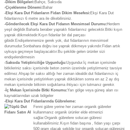
-Dikim Bölgeleri:
Bahçe, Saksıda
-Çiçeklenme Dönemi:
Bahar
-Ekşi Kara Dut Fidanların Fidan Dikim Mesefesi:
Ekşi Kara Dut
fidanlarınızı 6 metre ara ile dikebilirsiniz.
-Gönderilecek Ekşi Kara Dut Fidanın Mevsimsel Durumu:
Herdem
yeşil değildir.Baharla beraber yapraklı fidanlarınız gelecektir.Bitki kışın
yaprak dökmektedir.Kışın fidanlar bir dal parçası
gibidir.Endişelenmenize gerek yok, dut fidanlarının mevsimsel
durumudur.Sonbahara doğru ise yaprak dökmeye yakındır.Fidan artık
uykuya geçmeye başlayacaktır.Bu şekilde gelen ürünler sizi
endişelendirmesin
-Saksıda Yetiştiriciliğe Uygunluğu:
Uygundur.İç mekan içerisinde
bitkileriniz saksı içerisinde beton zemin üzerinde yetiştirmeniz tavsiye
edilmez.Ahşap bir saksı altlığı her zaman idealdir.dut fidanlarınızı iç
mekan içerisinde yetiştirirken yaprak döktükten sonra en az 2 ay dış
mekan içerisinde bitkinin soğuklama ihtiyacı için tutmanız gerekir.
-İç Mekan İçerisinde Bitki Konumu:
Yarı gölge veya güneş alan ısı
kaynaklarından uzak bölgeler
-Ekşi Kara Dut Fidanlarında Gübreleme:
Fenni gübre yerine her zaman organik gübreler
kullanmanız organik ürünler elde etmenizi
sağlar.Organik gübrelere solucan gübresi
kullanabilirsiniz.Kışın fidan başına , fidan yaşı çarpı
500 gram olacak şekilde toz organik solucan gübresini