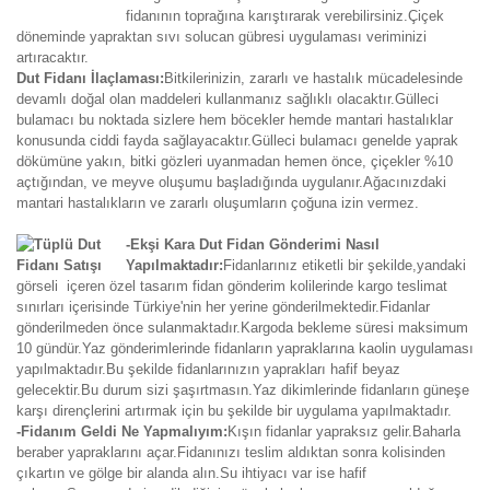
fidanının toprağına karıştırarak verebilirsiniz.Çiçek
döneminde yapraktan sıvı solucan gübresi uygulaması veriminizi
artıracaktır.
Dut Fidanı İlaçlaması:
Bitkilerinizin, zararlı ve hastalık mücadelesinde
devamlı doğal olan maddeleri kullanmanız sağlıklı olacaktır.Gülleci
bulamacı bu noktada sizlere hem böcekler hemde mantari hastalıklar
konusunda ciddi fayda sağlayacaktır.Gülleci bulamacı genelde yaprak
dökümüne yakın, bitki gözleri uyanmadan hemen önce, çiçekler %10
açtığından, ve meyve oluşumu başladığında uygulanır.Ağacınızdaki
mantari hastalıkların ve zararlı oluşumların çoğuna izin vermez.
-Ekşi Kara Dut Fidan Gönderimi Nasıl
Yapılmaktadır:
Fidanlarınız etiketli bir şekilde,yandaki
görseli içeren özel tasarım fidan gönderim kolilerinde kargo teslimat
sınırları içerisinde Türkiye'nin her yerine gönderilmektedir.Fidanlar
gönderilmeden önce sulanmaktadır.Kargoda bekleme süresi maksimum
10 gündür.Yaz gönderimlerinde fidanların yapraklarına kaolin uygulaması
yapılmaktadır.Bu şekilde fidanlarınızın yaprakları hafif beyaz
gelecektir.Bu durum sizi şaşırtmasın.Yaz dikimlerinde fidanların güneşe
karşı dirençlerini artırmak için bu şekilde bir uygulama yapılmaktadır.
-Fidanım Geldi Ne Yapmalıyım:
Kışın fidanlar yapraksız gelir.Baharla
beraber yapraklarını açar.Fidanınızı teslim aldıktan sonra kolisinden
çıkartın ve gölge bir alanda alın.Su ihtiyacı var ise hafif