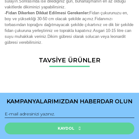
sulayın.Sonrasında ise dilediğiniz gün, buharlaşmanın en az olduğu
vakitlerde dikiminizi yapabilirsiniz.
-Fidan Dikerken Dikkat Edilmesi Gerekenler:
Fidan çukurunuzu en,
boy ve yüksekliği 30-50 cm olacak şekilde açınız.Fidanınızı
torbasından toprağını dağıtmayacak şekilde çıkartınız ve dik bir şekilde
fidan çukuruna yerleştiriniz ve toprakla kapatınız.Asgari 10-15 litre can
suyu muhakkak veriniz.Dikim gübresi olarak solucan veya leonardit
gübresi verebilirsiniz.
Bu ürünün fiyat bilgisi, resim, ürün açıklamalarında ve diğer
TAVSİYE ÜRÜNLER
konularda yetersiz gördüğünüz noktaları öneri formunu
Bu ürüne ilk yorumu siz yapın!
kullanarak tarafımıza iletebilirsiniz.
Görüş ve önerileriniz için teşekkür ederiz.
Yorum Yaz
Ürün resmi kalitesiz, bozuk veya görüntülenemiyor.
Ürün açıklamasında eksik bilgiler bulunuyor.
KAMPANYALARIMIZDAN HABERDAR OLUN
Ürün bilgilerinde hatalar bulunuyor.
Ürün fiyatı diğer sitelerden daha pahalı.
Bu ürüne benzer farklı alternatifler olmalı.
KAYDOL