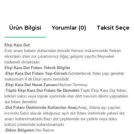
Ürün Bilgisi
Yorumlar (0)
Taksit Seçen
Ekşi Kara Dut
Eski anam babam dutlarından birisidir.Yemesi mükemmeldir.Yerken
elinizdeki izleri zor çıkartırsınız.Ağaç gelişimi zayıftır.Meyveleri
kademeli olmaktadır.
Ekşi Kara Dut Fidanı Teknik Bilgiler
-Ekşi Kara Dut Fidanı Yaşı-Görseli:
Gönderilecek fidan yaşı genelde
maksimum 4 dir.Ürün resmi temsilidir.
-Ekşi Kara Dut Hasat Zamanı:
Haziran-Temmuz
-Tüplü Ekşi Kara Dut Fidanı Ne Demektir:
Tüplü Ekşi Kara Dut fidanı,
kökleri saksı veya toprak içerisinde olan dört mevsim dikimi yapılabilen
dut fidanı demektir.
-Dut Fidanı Üretiminde Kullanılan Anaç:
Anaç, fidana aşı yapılan
kısımdır.Satın alacak olduğunuz aşılı dut fidanı üretiminde yabani dut
anacı kullanılmaktadır.Bazı dut çeşitlerinde ise çelikle veya doku
kültürü yöntemide kullanılmaktadır.
-Dikim Bölgeleri
:Her Rakım