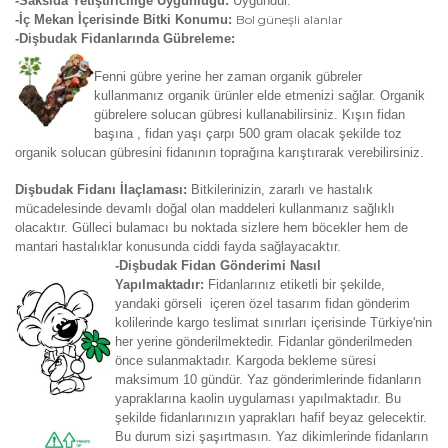
-Saksıda Yetiştiriciliğe Uygunluğu:
Uygundur.
-İç Mekan İçerisinde Bitki Konumu:
Bol güneşli alanlar
-Dişbudak Fidanlarında Gübreleme:
Fenni gübre yerine her zaman organik gübreler
kullanmanız organik ürünler elde etmenizi sağlar. Organik
gübrelere solucan gübresi kullanabilirsiniz. Kışın fidan
başına , fidan yaşı çarpı 500 gram olacak şekilde toz
organik solucan gübresini fidanının toprağına karıştırarak verebilirsiniz.
Dişbudak Fidanı İlaçlaması:
Bitkilerinizin, zararlı ve hastalık
mücadelesinde devamlı doğal olan maddeleri kullanmanız sağlıklı
olacaktır. Gülleci bulamacı bu noktada sizlere hem böcekler hem de
mantari hastalıklar konusunda ciddi fayda sağlayacaktır.
-Dişbudak Fidan Gönderimi Nasıl
Yapılmaktadır:
Fidanlarınız etiketli bir şekilde,
yandaki görseli içeren özel tasarım fidan gönderim
kolilerinde kargo teslimat sınırları içerisinde Türkiye'nin
her yerine gönderilmektedir. Fidanlar gönderilmeden
önce sulanmaktadır. Kargoda bekleme süresi
maksimum 10 gündür. Yaz gönderimlerinde fidanların
yapraklarına kaolin uygulaması yapılmaktadır. Bu
şekilde fidanlarınızın yaprakları hafif beyaz gelecektir.
Bu durum sizi şaşırtmasın. Yaz dikimlerinde fidanların