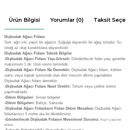
Ürün Bilgisi
Yorumlar (0)
Taksit Seçen
Dişbudak Ağacı Fidanı
Sert ,ağır sıkı yapılı bir ağaçtır. Soğuğa dayanıklı bir ağaç türüdür. Su
isteği az olup kuraklıklara dayanıklıdır.
Dişbudak Ağacı Fidanı Teknik Bilgiler
-Dişbudak Ağacı Fidanı Yaşı-Görseli:
Gönderilecek fidan yaşı genelde
maksimum 1 dir. Ürün resmi temsilidir.
-Dişbudak Ağacı Fidanı Ne Demektir:
Dişbudak Ağacı fidanı, kökleri
saksı veya toprak içerisinde olan dört mevsim dikimi yapılabilen
Dişbudak Ağacı fidanı demektir.
-Dişbudak Ağacı Fidanı Nasıl Üretilir:
Tohum veya çelikle üretim
yapılmaktadır.
-Dikim Bölgeleri
: Ilıman bölgeler
-Dikim Bölgeleri:
Bahçe, Saksıda
-Dişbudak Ağacı Fidanların Fidan Dikim Mesafesi:
Dişbudak Ağacı
fidanlarınızı 5 metre ara ile dikebilirsiniz.
-Gönderilecek Dişbudak Fidanın Mevsimsel Durumu:
Kışın yaprak
döker