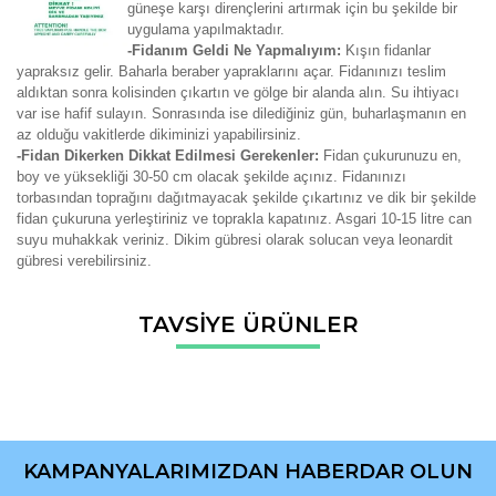
güneşe karşı dirençlerini artırmak için bu şekilde bir
uygulama yapılmaktadır.
-Fidanım Geldi Ne Yapmalıyım:
Kışın fidanlar
yapraksız gelir. Baharla beraber yapraklarını açar. Fidanınızı teslim
aldıktan sonra kolisinden çıkartın ve gölge bir alanda alın. Su ihtiyacı
var ise hafif sulayın. Sonrasında ise dilediğiniz gün, buharlaşmanın en
az olduğu vakitlerde dikiminizi yapabilirsiniz.
-Fidan Dikerken Dikkat Edilmesi Gerekenler:
Fidan çukurunuzu en,
boy ve yüksekliği 30-50 cm olacak şekilde açınız. Fidanınızı
torbasından toprağını dağıtmayacak şekilde çıkartınız ve dik bir şekilde
fidan çukuruna yerleştiriniz ve toprakla kapatınız. Asgari 10-15 litre can
suyu muhakkak veriniz. Dikim gübresi olarak solucan veya leonardit
gübresi verebilirsiniz.
Bu ürünün fiyat bilgisi, resim, ürün açıklamalarında ve diğer
TAVSİYE ÜRÜNLER
konularda yetersiz gördüğünüz noktaları öneri formunu
Bu ürüne ilk yorumu siz yapın!
kullanarak tarafımıza iletebilirsiniz.
Görüş ve önerileriniz için teşekkür ederiz.
Yorum Yaz
Ürün resmi kalitesiz, bozuk veya görüntülenemiyor.
Ürün açıklamasında eksik bilgiler bulunuyor.
KAMPANYALARIMIZDAN HABERDAR OLUN