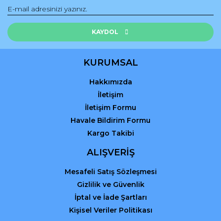
Ürün bilgilerinde hatalar bulunuyor.
Ürün fiyatı diğer sitelerden daha pahalı.
Bu ürüne benzer farklı alternatifler olmalı.
KAYDOL
KURUMSAL
Hakkımızda
Gönder
İletişim
İletişim Formu
Havale Bildirim Formu
Kargo Takibi
ALIŞVERİŞ
Mesafeli Satış Sözleşmesi
Gizlilik ve Güvenlik
İptal ve İade Şartları
Kişisel Veriler Politikası