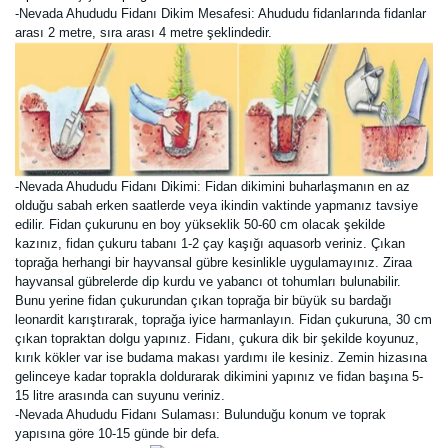
-Nevada Ahududu Fidanı Dikim Mesafesi: Ahududu fidanlarında fidanlar
arası 2 metre, sıra arası 4 metre şeklindedir.
-Nevada Ahududu Fidanı Dikimi:
Fidan dikimini buharlaşmanın en az
olduğu sabah erken saatlerde veya ikindin vaktinde yapmanız tavsiye
edilir. Fidan çukurunu en boy yükseklik 50-60 cm olacak şekilde
kazınız, fidan çukuru tabanı 1-2 çay kaşığı aquasorb veriniz. Çıkan
toprağa herhangi bir hayvansal gübre kesinlikle uygulamayınız. Ziraa
hayvansal gübrelerde dip kurdu ve yabancı ot tohumları bulunabilir.
Bunu yerine fidan çukurundan çıkan toprağa bir büyük su bardağı
leonardit karıştırarak, toprağa iyice harmanlayın. Fidan çukuruna, 30 cm
çıkan topraktan dolgu yapınız. Fidanı, çukura dik bir şekilde koyunuz,
kırık kökler var ise budama makası yardımı ile kesiniz. Zemin hizasına
gelinceye kadar toprakla doldurarak dikimini yapınız ve fidan başına 5-
15 litre arasında can suyunu veriniz.
-Nevada Ahududu Fidanı Sulaması: Bulunduğu konum ve toprak
yapısına göre 10-15 günde bir defa.