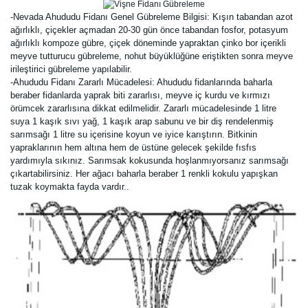
-Nevada Ahududu Fidanı Genel Gübreleme Bilgisi: Kışın tabandan azot
ağırlıklı, çiçekler açmadan 20-30 gün önce tabandan fosfor, potasyum
ağırlıklı kompoze gübre, çiçek döneminde yapraktan çinko bor içerikli
meyve tutturucu gübreleme, nohut büyüklüğüne eriştikten sonra meyve
irileştirici gübreleme yapılabilir.
-Ahududu Fidanı Zararlı Mücadelesi: Ahududu fidanlarında baharla
beraber fidanlarda yaprak biti zararlısı, meyve iç kurdu ve kırmızı
örümcek zararlısına dikkat edilmelidir. Zararlı mücadelesinde 1 litre
suya 1 kaşık sıvı yağ, 1 kaşık arap sabunu ve bir diş rendelenmiş
sarımsağı 1 litre su içerisine koyun ve iyice karıştırın. Bitkinin
yapraklarının hem altına hem de üstüne gelecek şekilde fısfıs
yardımıyla sıkınız.
Sarımsak
kokusunda hoşlanmıyorsanız sarımsağı
çıkartabilirsiniz. Her ağacı baharla beraber 1 renkli kokulu yapışkan
tuzak koymakta fayda vardır.
.