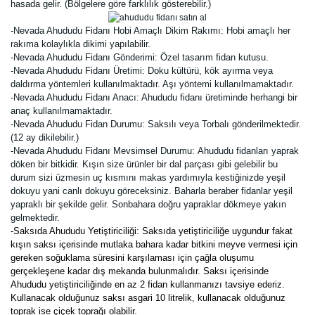
hasada gelir. (Bölgelere göre farklılık gösterebilir.)
-Nevada Ahududu Fidanı Hobi Amaçlı Dikim Rakımı: Hobi amaçlı her
rakıma kolaylıkla dikimi yapılabilir.
-Nevada Ahududu Fidanı Gönderimi: Özel tasarım fidan kutusu.
-Nevada Ahududu Fidanı Üretimi:
Doku kültürü, kök ayırma veya
daldırma yöntemleri kullanılmaktadır. Aşı yöntemi kullanılmamaktadır.
-Nevada Ahududu Fidanı Anacı: Ahududu fidanı üretiminde herhangi bir
anaç kullanılmamaktadır.
-Nevada Ahududu Fidan Durumu:
Saksılı veya Torbalı gönderilmektedir.
(12 ay dikilebilir.)
-Nevada Ahududu Fidanı Mevsimsel Durumu:
Ahududu fidanları yaprak
döken bir bitkidir. Kışın size ürünler bir dal parçası gibi gelebilir bu
durum sizi üzmesin uç kısmını makas yardımıyla kestiğinizde yeşil
dokuyu yani canlı dokuyu göreceksiniz. Baharla beraber fidanlar yeşil
yapraklı bir şekilde gelir. Sonbahara doğru yapraklar dökmeye yakın
gelmektedir.
-Saksıda Ahududu Yetiştiriciliği: Saksıda yetiştiriciliğe uygundur fakat
kışın saksı içerisinde mutlaka bahara kadar bitkini meyve vermesi için
gereken soğuklama süresini karşılaması için çağla oluşumu
gerçekleşene kadar dış mekanda bulunmalıdır. Saksı içerisinde
Ahududu yetiştiriciliğinde en az 2 fidan kullanmanızı tavsiye ederiz.
Kullanacak olduğunuz saksı asgari 10 litrelik, kullanacak olduğunuz
toprak ise çiçek toprağı olabilir.