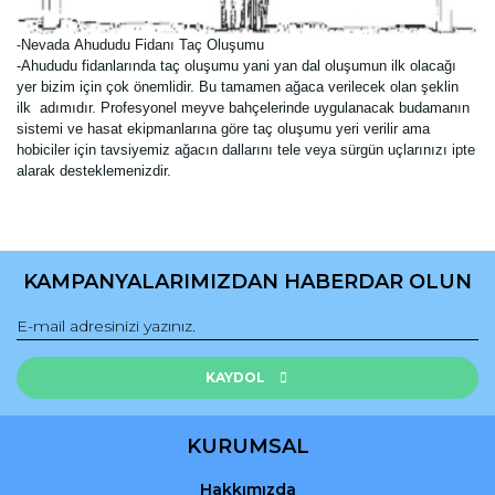
Nevada
Ahududu Fidanı Taç Oluşumu
-
-Ahududu fidanlarında taç oluşumu yani yan dal oluşumun ilk olacağı
yer bizim için çok önemlidir. Bu tamamen ağaca verilecek olan şeklin
ilk adımıdır. Profesyonel meyve bahçelerinde uygulanacak budamanın
sistemi ve hasat ekipmanlarına göre taç oluşumu yeri verilir ama
hobiciler için tavsiyemiz ağacın dallarını tele veya sürgün uçlarınızı ipte
alarak desteklemenizdir.
Bu ürünün fiyat bilgisi, resim, ürün açıklamalarında ve diğer
konularda yetersiz gördüğünüz noktaları öneri formunu
Bu ürüne ilk yorumu siz yapın!
kullanarak tarafımıza iletebilirsiniz.
KAMPANYALARIMIZDAN HABERDAR OLUN
Görüş ve önerileriniz için teşekkür ederiz.
Yorum Yaz
Ürün resmi kalitesiz, bozuk veya görüntülenemiyor.
Ürün açıklamasında eksik bilgiler bulunuyor.
KAYDOL
Ürün bilgilerinde hatalar bulunuyor.
Ürün fiyatı diğer sitelerden daha pahalı.
KURUMSAL
Bu ürüne benzer farklı alternatifler olmalı.
Hakkımızda