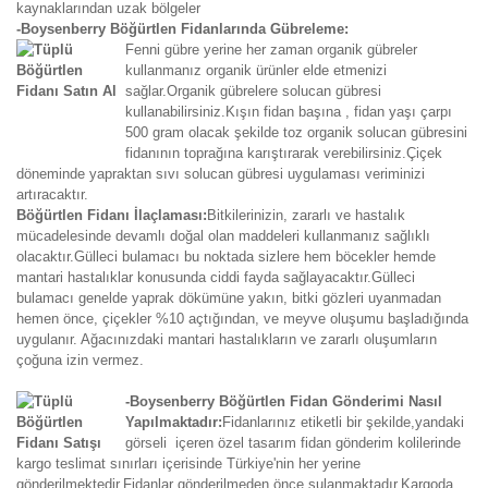
kaynaklarından uzak bölgeler
-Boysenberry Böğürtlen Fidanlarında Gübreleme:
Fenni gübre yerine her zaman organik gübreler
kullanmanız organik ürünler elde etmenizi
sağlar.Organik gübrelere solucan gübresi
kullanabilirsiniz.Kışın fidan başına , fidan yaşı çarpı
500 gram olacak şekilde toz organik solucan gübresini
fidanının toprağına karıştırarak verebilirsiniz.Çiçek
döneminde yapraktan sıvı solucan gübresi uygulaması veriminizi
artıracaktır.
Böğürtlen Fidanı İlaçlaması:
Bitkilerinizin, zararlı ve hastalık
mücadelesinde devamlı doğal olan maddeleri kullanmanız sağlıklı
olacaktır.Gülleci bulamacı bu noktada sizlere hem böcekler hemde
mantari hastalıklar konusunda ciddi fayda sağlayacaktır.Gülleci
bulamacı genelde yaprak dökümüne yakın, bitki gözleri uyanmadan
hemen önce, çiçekler %10 açtığından, ve meyve oluşumu başladığında
uygulanır. Ağacınızdaki mantari hastalıkların ve zararlı oluşumların
çoğuna izin vermez.
-Boysenberry Böğürtlen Fidan Gönderimi Nasıl
Yapılmaktadır:
Fidanlarınız etiketli bir şekilde,yandaki
görseli içeren özel tasarım fidan gönderim kolilerinde
kargo teslimat sınırları içerisinde Türkiye'nin her yerine
gönderilmektedir.Fidanlar gönderilmeden önce sulanmaktadır.Kargoda