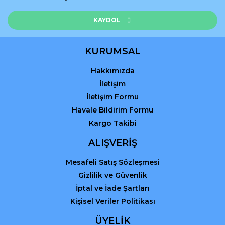
Ürün resmi kalitesiz, bozuk veya görüntülenemiyor.
Ürün açıklamasında eksik bilgiler bulunuyor.
KAYDOL
Ürün bilgilerinde hatalar bulunuyor.
Ürün fiyatı diğer sitelerden daha pahalı.
KURUMSAL
Bu ürüne benzer farklı alternatifler olmalı.
Hakkımızda
İletişim
İletişim Formu
Havale Bildirim Formu
Kargo Takibi
Gönder
ALIŞVERİŞ
Mesafeli Satış Sözleşmesi
Gizlilik ve Güvenlik
İptal ve İade Şartları
Kişisel Veriler Politikası
ÜYELİK