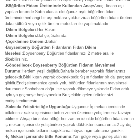
-Böğürtlen Fidanı Üretiminde Kullanılan Anaç:
Anaç, fidana aşı
yapılan kısımdır.Satın alacak olduğunuz aşılı böğürtlen fidanı
üretiminde herhangi bir aşı noktası yoktur ziraa böğürtlen fidanı üretimi
doku kültürü veya çelik üretim metodları ile yapılmaktadır.
-Dikim Bölgeleri
:Her Rakım
-Dikim Bölgeleri:
Bahçe, Saksıda
-Çiçeklenme Dönemi:
Bahar
-Boysenberry Böğürtlen Fidanların Fidan Dikim
Mesefesi:
Boysenberry Böğürtlen fidanlarınızı 2 metre ara ile
dikebilirsiniz.
-Gönderilecek Boysenberry Böğürtlen Fidanın Mevsimsel
Durumu:
Herdem yeşil değildir.Baharla beraber yapraklı fidanlarınız
gelecektir.Bitki kışın yaprak dökmektedir.Kışın fidanlar bir dal parçası
gibidir.Endişelenmenize gerek yok, böğürtlen fidanlarının mevsimsel
durumudur.Sonbahara doğru ise yaprak dökmeye yakındır.Fidan artık
uykuya geçmeye başlayacaktır.Bu şekilde gelen ürünler sizi
endişelendirmesin
-Saksıda Yetiştiriciliğe Uygunluğu:
Uygundur.İç mekan içerisinde
bitkileriniz saksı içerisinde beton zemin üzerinde yetiştirmeniz tavsiye
edilmez.Ahşap bir saksı altlığı her zaman idealdir.böğürtlen fidanlarınızı
iç mekan içerisinde yetiştirirken yaprak döktükten sonra en az2 ay dış
mekan içerisinde bitkinin soğuklama ihtiyacı için tutmanız gerekir.
-İç Mekan İçerisinde Bitki Konumu:
Yarı gölge veya güneş alan ısı