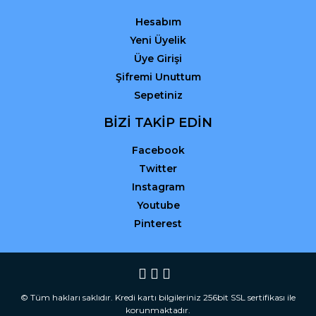
Hesabım
Yeni Üyelik
Üye Girişi
Şifremi Unuttum
Sepetiniz
BİZİ TAKİP EDİN
Facebook
Twitter
Instagram
Youtube
Pinterest
© Tüm hakları saklıdır. Kredi kartı bilgileriniz 256bit SSL sertifikası ile
korunmaktadır.