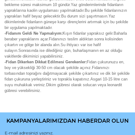
bekleme süresi maksimum 10 gündür.Yaz gönderimlerinde fidanların
yapraklarına kaolin uygulaması yapılmaktadır.Bu şekilde fidanlarınızın
yaprakları hafif beyaz gelecektir.Bu durum sizi şaşırtmasın.Yaz
dikimlerinde fidanların güneşe karşı dirençlerini artırmak için bu şekilde
bir uygulama yapılmaktadır.
-Fidanım Geldi Ne Yapmalıyım:
Kışın fidanlar yapraksız gelir.Baharla
beraber yapraklarını açar.Fidanınızı teslim aldıktan sonra kolisinden
çıkartın ve gölge bir alanda alın.Su ihtiyacı var ise hafif
sulayın.Sonrasında ise dilediğiniz gün, buharlaşmanın en az olduğu
vakitlerde dikiminizi yapabilirsiniz.
-Fidan Dikerken Dikkat Edilmesi Gerekenler:
Fidan çukurunuzu en,
boy ve yüksekliği 30-50 cm olacak şekilde açınız.Fidanınızı
torbasından toprağını dağıtmayacak şekilde çıkartınız ve dik bir şekilde
fidan çukuruna yerleştiriniz ve toprakla kapatınız.Asgari 10-15 litre can
suyu muhakkak veriniz.Dikim gübresi olarak solucan veya leonardit
gübresi verebilirsiniz.
Bu ürünün fiyat bilgisi, resim, ürün açıklamalarında ve diğer
konularda yetersiz gördüğünüz noktaları öneri formunu
Bu ürüne ilk yorumu siz yapın!
kullanarak tarafımıza iletebilirsiniz.
KAMPANYALARIMIZDAN HABERDAR OLUN
Görüş ve önerileriniz için teşekkür ederiz.
Yorum Yaz