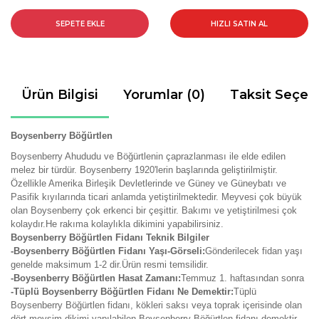
SEPETE EKLE
HIZLI SATIN AL
Ürün Bilgisi
Yorumlar (0)
Taksit Seçen
Boysenberry Böğürtlen
Boysenberry Ahududu ve Böğürtlenin çaprazlanması ile elde edilen
melez bir türdür. Boysenberry 1920'lerin başlarında geliştirilmiştir.
Özellikle Amerika Birleşik Devletlerinde ve Güney ve Güneybatı ve
Pasifik kıyılarında ticari anlamda yetiştirilmektedir. Meyvesi çok büyük
olan Boysenberry çok erkenci bir çeşittir. Bakımı ve yetiştirilmesi çok
kolaydır.He rakıma kolaylıkla dikimini yapabilirsiniz.
Boysenberry Böğürtlen Fidanı Teknik Bilgiler
-Boysenberry Böğürtlen Fidanı Yaşı-Görseli:
Gönderilecek fidan yaşı
genelde maksimum 1-2 dir.Ürün resmi temsilidir.
-Boysenberry Böğürtlen Hasat Zamanı:
Temmuz 1. haftasından sonra
-Tüplü Boysenberry Böğürtlen Fidanı Ne Demektir:
Tüplü
Boysenberry Böğürtlen fidanı, kökleri saksı veya toprak içerisinde olan
dört mevsim dikimi yapılabilen Boysenberry Böğürtlen fidanı demektir.