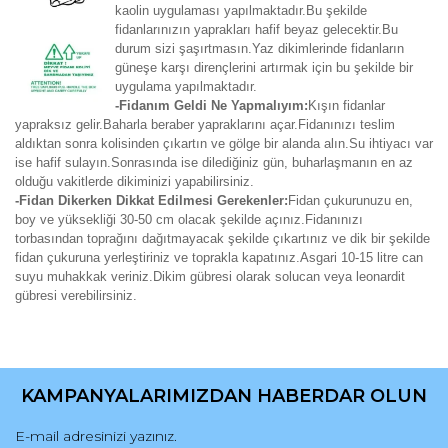
kaolin uygulaması yapılmaktadır.Bu şekilde
fidanlarınızın yaprakları hafif beyaz gelecektir.Bu
durum sizi şaşırtmasın.Yaz dikimlerinde fidanların
güneşe karşı dirençlerini artırmak için bu şekilde bir
uygulama yapılmaktadır.
-Fidanım Geldi Ne Yapmalıyım:
Kışın fidanlar
yapraksız gelir.Baharla beraber yapraklarını açar.Fidanınızı teslim
aldıktan sonra kolisinden çıkartın ve gölge bir alanda alın.Su ihtiyacı var
ise hafif sulayın.Sonrasında ise dilediğiniz gün, buharlaşmanın en az
olduğu vakitlerde dikiminizi yapabilirsiniz.
-Fidan Dikerken Dikkat Edilmesi Gerekenler:
Fidan çukurunuzu en,
boy ve yüksekliği 30-50 cm olacak şekilde açınız.Fidanınızı
torbasından toprağını dağıtmayacak şekilde çıkartınız ve dik bir şekilde
fidan çukuruna yerleştiriniz ve toprakla kapatınız.Asgari 10-15 litre can
suyu muhakkak veriniz.Dikim gübresi olarak solucan veya leonardit
gübresi verebilirsiniz.
Bu ürünün fiyat bilgisi, resim, ürün açıklamalarında ve diğer
konularda yetersiz gördüğünüz noktaları öneri formunu
Bu ürüne ilk yorumu siz yapın!
kullanarak tarafımıza iletebilirsiniz.
KAMPANYALARIMIZDAN HABERDAR OLUN
Görüş ve önerileriniz için teşekkür ederiz.
Yorum Yaz