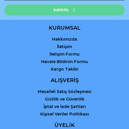
Ürün resmi kalitesiz, bozuk veya görüntülenemiyor.
Ürün açıklamasında eksik bilgiler bulunuyor.
KAYDOL
Ürün bilgilerinde hatalar bulunuyor.
Ürün fiyatı diğer sitelerden daha pahalı.
KURUMSAL
Bu ürüne benzer farklı alternatifler olmalı.
Hakkımızda
İletişim
İletişim Formu
Havale Bildirim Formu
Kargo Takibi
Gönder
ALIŞVERİŞ
Mesafeli Satış Sözleşmesi
Gizlilik ve Güvenlik
İptal ve İade Şartları
Kişisel Veriler Politikası
ÜYELİK