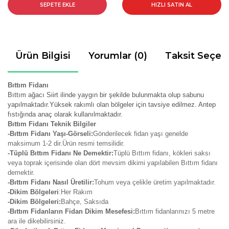
SEPETE EKLE
HIZLI SATIN AL
Ürün Bilgisi
Yorumlar (0)
Taksit Seçen
Bıttım Fidanı
Bıttım ağacı Siirt ilinde yaygın bir şekilde bulunmakta olup sabunu
yapılmaktadır.Yüksek rakımlı olan bölgeler için tavsiye edilmez. Antep
fıstığında anaç olarak kullanılmaktadır.
Bıttım Fidanı Teknik Bilgiler
-Bıttım Fidanı Yaşı-Görseli:
Gönderilecek fidan yaşı genelde
maksimum 1-2 dir.Ürün resmi temsilidir.
-Tüplü Bıttım Fidanı Ne Demektir:
Tüplü Bıttım fidanı, kökleri saksı
veya toprak içerisinde olan dört mevsim dikimi yapılabilen Bıttım fidanı
demektir.
-Bıttım Fidanı Nasıl Üretilir:
Tohum veya çelikle üretim yapılmaktadır.
-Dikim Bölgeleri
:Her Rakım
-Dikim Bölgeleri:
Bahçe, Saksıda
-Bıttım Fidanların Fidan Dikim Mesefesi:
Bıttım fidanlarınızı 5 metre
ara ile dikebilirsiniz.