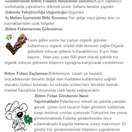
-Gönderilecek Bıttım Fidanın Mevsimsel Durumu:
Kışın yapraksız,
sonbaharda yapraklarını dökmek üzere, baharla beraber yapraklı
-Saksıda Yetiştiriciliğe Uygunluğu:
Uygundur.
-İç Mekan İçerisinde Bitki Konumu:
Yarı gölge veya güneş alan ısı
kaynaklarından uzak bölgeler
-Bıttım Fidanlarında Gübreleme:
Fenni gübre yerine her zaman organik gübreler
kullanmanız organik ürünler elde etmenizi sağlar.Organik
gübrelere solucan gübresi kullanabilirsiniz.Kışın fidan
başına , fidan yaşı çarpı 500 gram olacak şekilde toz
organik solucan gübresini fidanının toprağına karıştırarak verebilirsiniz.
Bıttım Fidanı İlaçlaması:
Bitkilerinizin, zararlı ve hastalık
mücadelesinde devamlı doğal olan maddeleri kullanmanız sağlıklı
olacaktır.Gülleci bulamacı bu noktada sizlere hem böcekler hemde
mantari hastalıklar konusunda ciddi fayda sağlayacaktır.
-Bıttım Fidan Gönderimi Nasıl
Yapılmaktadır:
Fidanlarınız etiketli bir şekilde,yandaki
görseli içeren özel tasarım fidan gönderim kolilerinde
kargo teslimat sınırları içerisinde Türkiye'nin her yerine
gönderilmektedir.Fidanlar gönderilmeden önce
sulanmaktadır.Kargoda bekleme süresi maksimum 10
gündür.Yaz gönderimlerinde fidanların yapraklarına