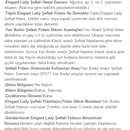
-Elegant Lady Şeftali Hasat Zamanı:
Ağustos
ayı 1. ve 2. çeyrekten
itibaren. (Rakıma göre farklılık gösterebilmektedir.)
-Tüplü Elegant Lady Şeftali Fidanı Ne Demektir:
Tüplü Elegant Lady
Şeftali fidanı, kökleri saksı veya toprak içerisinde olan dört mevsim
dikimi yapılabilen fidan demektir.
-Yarı Bodur Şeftali Fidanı Dikimi Avantajları:
Yarı Bodur Şeftali fidanı
dikildikten en geç 1-2 yıl içerisinde ürün alabilirsiniz.Oluşan meyveler
daha standart ve kalibrelidir.Klasik anaçlı Şeftali fidanlarına göre dikim
mesafesi daha dar olduğunda az alanda daha fazla ürün elde
edebilirsiniz. Ayrıca Yarı Bodur anaçlı Şeftali fidanları klasik anaca göre
daha az taç haçmi oluşturduğu için budama,ilaçlama, toplama gibi
işçilik uygulamaları daha kolay olmaktadır.
-Şeftali Fidanı Üretiminde Kullanılan Anaç:
Yarı Bodur anaçlı Şeftali
fidanı, Garnem veya GF677 Yarı Bodur anaçlar üzerine aşı yapılarak
üretilmektedir.
-Dikim Bölgeleri
:Her Rakım
-Dikim Bölgeleri:
Bahçe, Saksıda
-Çiçeklenme Dönemi:
Bahar
-Elegant Lady Şeftali Fidanların Fidan Dikim Mesefesi:
Yarı Bodur
Şeftali fidanını sıra üzeri 3 metre, sıra arası 5 metre olacak şekilde
dikebilirsiniz.
-Gönderilecek Elegant Lady Şeftali Fidanın Mevsimsel
Durumu:
Herdem yeşil değildir.Baharla beraber yapraklı fidanlarınız
gelecektir.Bitki kışın yaprak dökmektedir.Kışın fidanlar bir dal parçası