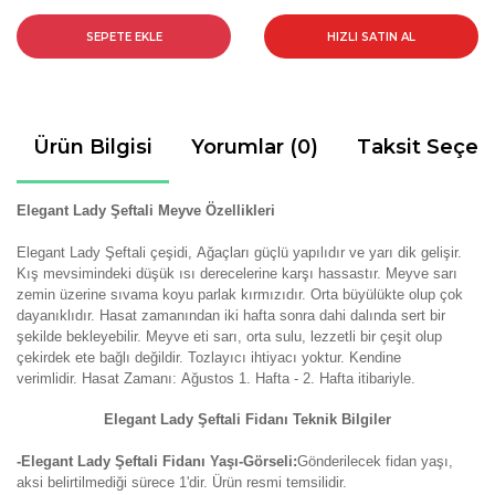
SEPETE EKLE
HIZLI SATIN AL
Ürün Bilgisi
Yorumlar (0)
Taksit Seçen
Elegant Lady Şeftali Meyve Özellikleri
Elegant Lady Şeftali çeşidi,
Ağaçları güçlü yapılıdır ve yarı dik gelişir.
Kış mevsimindeki düşük ısı derecelerine karşı hassastır.
Meyve sarı
zemin üzerine sıvama koyu parlak kırmızıdır. Orta büyülükte olup çok
dayanıklıdır. Hasat zamanından iki hafta sonra dahi dalında sert bir
şekilde bekleyebilir. Meyve eti sarı, orta sulu, lezzetli bir çeşit olup
çekirdek ete bağlı değildir.
Tozlayıcı ihtiyacı yoktur.
Kendine
verimlidir.
Hasat Zamanı:
Ağustos 1. Hafta - 2. Hafta itibariyle.
Elegant Lady Şeftali Fidanı Teknik Bilgiler
-Elegant Lady Şeftali Fidanı Yaşı-Görseli:
Gönderilecek fidan yaşı,
aksi belirtilmediği sürece 1'dir. Ürün resmi temsilidir.