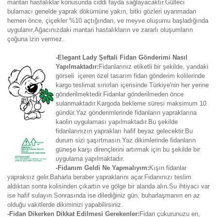
mantari hastalıklar konusunda ciddi fayda sağlayacaktır.Gülleci
bulamacı genelde yaprak dökümüne yakın, bitki gözleri uyanmadan
hemen önce, çiçekler %10 açtığından, ve meyve oluşumu başladığında
uygulanır.Ağacınızdaki mantari hastalıkların ve zararlı oluşumların
çoğuna izin vermez.
-Elegant Lady Şeftali Fidan Gönderimi Nasıl
Yapılmaktadır:
Fidanlarınız etiketli bir şekilde, yandaki
görseli içeren özel tasarım fidan gönderim kolilerinde
kargo teslimat sınırları içerisinde Türkiye'nin her yerine
gönderilmektedir.Fidanlar gönderilmeden önce
sulanmaktadır.Kargoda bekleme süresi maksimum 10
gündür.Yaz gönderimlerinde fidanların yapraklarına
kaolin uygulaması yapılmaktadır.Bu şekilde
fidanlarınızın yaprakları hafif beyaz gelecektir.Bu
durum sizi şaşırtmasın.Yaz dikimlerinde fidanların
güneşe karşı dirençlerini artırmak için bu şekilde bir
uygulama yapılmaktadır.
-Fidanım Geldi Ne Yapmalıyım:
Kışın fidanlar
yapraksız gelir.Baharla beraber yapraklarını açar.Fidanınızı teslim
aldıktan sonra kolisinden çıkartın ve gölge bir alanda alın.Su ihtiyacı var
ise hafif sulayın.Sonrasında ise dilediğiniz gün, buharlaşmanın en az
olduğu vakitlerde dikiminizi yapabilirsiniz.
-Fidan Dikerken Dikkat Edilmesi Gerekenler:
Fidan çukurunuzu en,