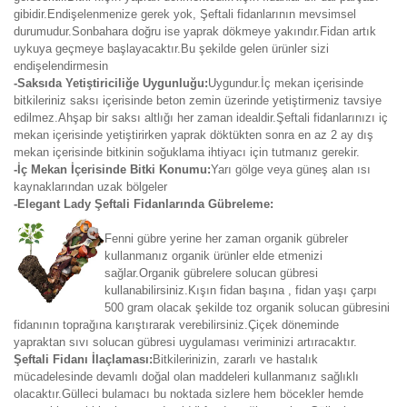
gibidir.Endişelenmenize gerek yok, Şeftali fidanlarının mevsimsel
durumudur.Sonbahara doğru ise yaprak dökmeye yakındır.Fidan artık
uykuya geçmeye başlayacaktır.Bu şekilde gelen ürünler sizi
endişelendirmesin
-Saksıda Yetiştiriciliğe Uygunluğu:
Uygundur.İç mekan içerisinde
bitkileriniz saksı içerisinde beton zemin üzerinde yetiştirmeniz tavsiye
edilmez.Ahşap bir saksı altlığı her zaman idealdir.Şeftali fidanlarınızı iç
mekan içerisinde yetiştirirken yaprak döktükten sonra en az 2 ay dış
mekan içerisinde bitkinin soğuklama ihtiyacı için tutmanız gerekir.
-İç Mekan İçerisinde Bitki Konumu:
Yarı gölge veya güneş alan ısı
kaynaklarından uzak bölgeler
-Elegant Lady Şeftali Fidanlarında Gübreleme:
Fenni gübre yerine her zaman organik gübreler
kullanmanız organik ürünler elde etmenizi
sağlar.Organik gübrelere solucan gübresi
kullanabilirsiniz.Kışın fidan başına , fidan yaşı çarpı
500 gram olacak şekilde toz organik solucan gübresini
fidanının toprağına karıştırarak verebilirsiniz.Çiçek döneminde
yapraktan sıvı solucan gübresi uygulaması veriminizi artıracaktır.
Şeftali Fidanı İlaçlaması:
Bitkilerinizin, zararlı ve hastalık
mücadelesinde devamlı doğal olan maddeleri kullanmanız sağlıklı
olacaktır.Gülleci bulamacı bu noktada sizlere hem böcekler hemde