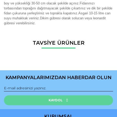
boy ve yüksekliği 30-50 cm olacak şekilde açınız.Fidanınızı
torbasından toprağını dağıtmayacak şekilde çıkartınız ve dik bir şekilde
fidan çukuruna yerleştiriniz ve toprakla kapatınız.Asgari 10-15 litre can
suyu muhakkak veriniz.Dikim gübresi olarak solucan veya leonardit
gübresi verebilirsiniz.
Bu ürünün fiyat bilgisi, resim, ürün açıklamalarında ve diğer
TAVSİYE ÜRÜNLER
konularda yetersiz gördüğünüz noktaları öneri formunu
Bu ürüne ilk yorumu siz yapın!
kullanarak tarafımıza iletebilirsiniz.
Görüş ve önerileriniz için teşekkür ederiz.
Yorum Yaz
Ürün resmi kalitesiz, bozuk veya görüntülenemiyor.
Ürün açıklamasında eksik bilgiler bulunuyor.
KAMPANYALARIMIZDAN HABERDAR OLUN
Ürün bilgilerinde hatalar bulunuyor.
Ürün fiyatı diğer sitelerden daha pahalı.
Bu ürüne benzer farklı alternatifler olmalı.
KAYDOL
KURUMSAL