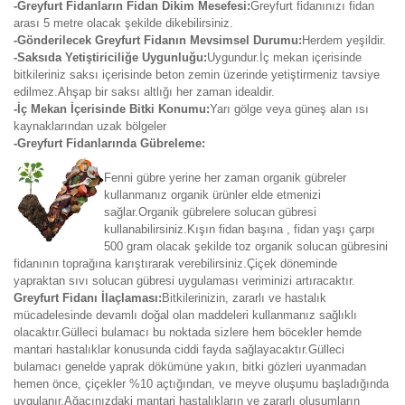
-Greyfurt Fidanların Fidan Dikim Mesefesi:
Greyfurt fidanınızı fidan
arası 5 metre olacak şekilde dikebilirsiniz.
-Gönderilecek Greyfurt Fidanın Mevsimsel Durumu:
Herdem yeşildir.
-Saksıda Yetiştiriciliğe Uygunluğu:
Uygundur.İç mekan içerisinde
bitkileriniz saksı içerisinde beton zemin üzerinde yetiştirmeniz tavsiye
edilmez.Ahşap bir saksı altlığı her zaman idealdir.
-İç Mekan İçerisinde Bitki Konumu:
Yarı gölge veya güneş alan ısı
kaynaklarından uzak bölgeler
-Greyfurt Fidanlarında Gübreleme:
Fenni gübre yerine her zaman organik gübreler
kullanmanız organik ürünler elde etmenizi
sağlar.Organik gübrelere solucan gübresi
kullanabilirsiniz.Kışın fidan başına , fidan yaşı çarpı
500 gram olacak şekilde toz organik solucan gübresini
fidanının toprağına karıştırarak verebilirsiniz.Çiçek döneminde
yapraktan sıvı solucan gübresi uygulaması veriminizi artıracaktır.
Greyfurt Fidanı İlaçlaması:
Bitkilerinizin, zararlı ve hastalık
mücadelesinde devamlı doğal olan maddeleri kullanmanız sağlıklı
olacaktır.Gülleci bulamacı bu noktada sizlere hem böcekler hemde
mantari hastalıklar konusunda ciddi fayda sağlayacaktır.Gülleci
bulamacı genelde yaprak dökümüne yakın, bitki gözleri uyanmadan
hemen önce, çiçekler %10 açtığından, ve meyve oluşumu başladığında
uygulanır.Ağacınızdaki mantari hastalıkların ve zararlı oluşumların