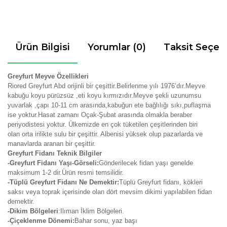
Ürün Bilgisi
Yorumlar (0)
Taksit Seçen
Greyfurt Meyve Özellikleri
Riored Greyfurt Abd orijinli bir çeşittir.Belirlenme yılı 1976’dır.Meyve
kabuğu koyu pürüzsüz ,eti koyu kırmızıdır.Meyve şekli uzunumsu
yuvarlak ,çapı 10-11 cm arasında,kabuğun ete bağlılığı sıkı,puflaşma
ise yoktur.Hasat zamanı Oçak-Şubat arasında olmakla beraber
periyodistesi yoktur.
Ülkemizde en çok tüketilen çeşitlerinden biri
olan orta irilikte sulu bir çeşittir. Albenisi yüksek olup pazarlarda ve
manavlarda aranan bir çeşittir.
Greyfurt Fidanı Teknik Bilgiler
-Greyfurt Fidanı Yaşı-Görseli:
Gönderilecek fidan yaşı genelde
maksimum 1-2 dir.Ürün resmi temsilidir.
-Tüplü Greyfurt Fidanı Ne Demektir:
Tüplü Greyfurt fidanı, kökleri
saksı veya toprak içerisinde olan dört mevsim dikimi yapılabilen fidan
demektir.
-Dikim Bölgeleri
:Ilıman İklim Bölgeleri.
-Çiçeklenme Dönemi:
Bahar sonu, yaz başı