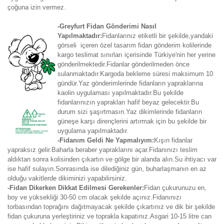
çoğuna izin vermez.
-Greyfurt Fidan Gönderimi Nasıl
Yapılmaktadır:
Fidanlarınız etiketli bir şekilde,yandaki
görseli içeren özel tasarım fidan gönderim kolilerinde
kargo teslimat sınırları içerisinde Türkiye'nin her yerine
gönderilmektedir.Fidanlar gönderilmeden önce
sulanmaktadır.Kargoda bekleme süresi maksimum 10
gündür.Yaz gönderimlerinde fidanların yapraklarına
kaolin uygulaması yapılmaktadır.Bu şekilde
fidanlarınızın yaprakları hafif beyaz gelecektir.Bu
durum sizi şaşırtmasın.Yaz dikimlerinde fidanların
güneşe karşı dirençlerini artırmak için bu şekilde bir
uygulama yapılmaktadır.
-Fidanım Geldi Ne Yapmalıyım:
Kışın fidanlar
yapraksız gelir.Baharla beraber yapraklarını açar.Fidanınızı teslim
aldıktan sonra kolisinden çıkartın ve gölge bir alanda alın.Su ihtiyacı var
ise hafif sulayın.Sonrasında ise dilediğiniz gün, buharlaşmanın en az
olduğu vakitlerde dikiminizi yapabilirsiniz.
-Fidan Dikerken Dikkat Edilmesi Gerekenler:
Fidan çukurunuzu en,
boy ve yüksekliği 30-50 cm olacak şekilde açınız.Fidanınızı
torbasından toprağını dağıtmayacak şekilde çıkartınız ve dik bir şekilde
fidan çukuruna yerleştiriniz ve toprakla kapatınız.Asgari 10-15 litre can