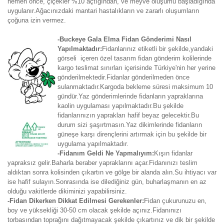
hemen önce, çiçekler %10 açtığından, ve meyve oluşumu başladığında
uygulanır.Ağacınızdaki mantari hastalıkların ve zararlı oluşumların
çoğuna izin vermez.
-Buckeye Gala Elma Fidan Gönderimi Nasıl
Yapılmaktadır:
Fidanlarınız etiketli bir şekilde,yandaki
görseli içeren özel tasarım fidan gönderim kolilerinde
kargo teslimat sınırları içerisinde Türkiye'nin her yerine
gönderilmektedir.Fidanlar gönderilmeden önce
sulanmaktadır.Kargoda bekleme süresi maksimum 10
gündür.Yaz gönderimlerinde fidanların yapraklarına
kaolin uygulaması yapılmaktadır.Bu şekilde
fidanlarınızın yaprakları hafif beyaz gelecektir.Bu
durum sizi şaşırtmasın.Yaz dikimlerinde fidanların
güneşe karşı dirençlerini artırmak için bu şekilde bir
uygulama yapılmaktadır.
-Fidanım Geldi Ne Yapmalıyım:
Kışın fidanlar
yapraksız gelir.Baharla beraber yapraklarını açar.Fidanınızı teslim
aldıktan sonra kolisinden çıkartın ve gölge bir alanda alın.Su ihtiyacı var
ise hafif sulayın.Sonrasında ise dilediğiniz gün, buharlaşmanın en az
olduğu vakitlerde dikiminizi yapabilirsiniz.
-Fidan Dikerken Dikkat Edilmesi Gerekenler:
Fidan çukurunuzu en,
boy ve yüksekliği 30-50 cm olacak şekilde açınız.Fidanınızı
torbasından toprağını dağıtmayacak şekilde çıkartınız ve dik bir şekilde