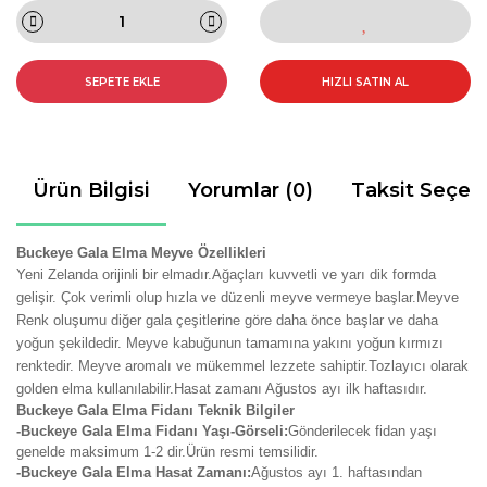
SEPETE EKLE
HIZLI SATIN AL
Ürün Bilgisi
Yorumlar (0)
Taksit Seçen
Buckeye Gala Elma Meyve Özellikleri
Yeni Zelanda orijinli bir elmadır.Ağaçları kuvvetli ve yarı dik formda
gelişir. Çok verimli olup hızla ve düzenli meyve vermeye başlar.Meyve
Renk oluşumu diğer gala çeşitlerine göre daha önce başlar ve daha
yoğun şekildedir. Meyve kabuğunun tamamına yakını yoğun kırmızı
renktedir. Meyve aromalı ve mükemmel lezzete sahiptir.Tozlayıcı olarak
golden elma kullanılabilir.Hasat zamanı Ağustos ayı ilk haftasıdır.
Buckeye Gala Elma Fidanı Teknik Bilgiler
-Buckeye Gala Elma Fidanı Yaşı-Görseli:
Gönderilecek fidan yaşı
genelde maksimum 1-2 dir.Ürün resmi temsilidir.
-Buckeye Gala Elma Hasat Zamanı:
Ağustos
ayı 1. haftasından