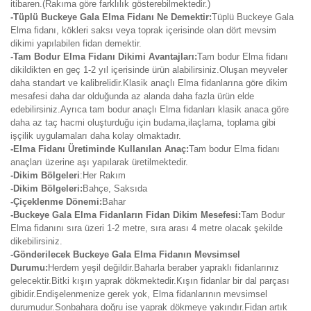
itibaren.(Rakıma göre farklılık gösterebilmektedir.)
-Tüplü Buckeye Gala Elma Fidanı Ne Demektir:
Tüplü Buckeye Gala
Elma fidanı, kökleri saksı veya toprak içerisinde olan dört mevsim
dikimi yapılabilen fidan demektir.
-Tam Bodur Elma Fidanı Dikimi Avantajları:
Tam bodur Elma fidanı
dikildikten en geç 1-2 yıl içerisinde ürün alabilirsiniz.Oluşan meyveler
daha standart ve kalibrelidir.Klasik anaçlı Elma fidanlarına göre dikim
mesafesi daha dar olduğunda az alanda daha fazla ürün elde
edebilirsiniz.Ayrıca tam bodur anaçlı Elma fidanları klasik anaca göre
daha az taç hacmi oluşturduğu için budama,ilaçlama, toplama gibi
işçilik uygulamaları daha kolay olmaktadır.
-Elma Fidanı Üretiminde Kullanılan Anaç:
Tam bodur Elma fidanı
anaçları üzerine aşı yapılarak üretilmektedir.
-Dikim Bölgeleri
:Her Rakım
-Dikim Bölgeleri:
Bahçe, Saksıda
-Çiçeklenme Dönemi:
Bahar
-Buckeye Gala Elma Fidanların Fidan Dikim Mesefesi:
Tam Bodur
Elma fidanını sıra üzeri 1-2 metre, sıra arası 4 metre olacak şekilde
dikebilirsiniz.
-Gönderilecek Buckeye Gala Elma Fidanın Mevsimsel
Durumu:
Herdem yeşil değildir.Baharla beraber yapraklı fidanlarınız
gelecektir.Bitki kışın yaprak dökmektedir.Kışın fidanlar bir dal parçası
gibidir.Endişelenmenize gerek yok, Elma fidanlarının mevsimsel
durumudur.Sonbahara doğru ise yaprak dökmeye yakındır.Fidan artık