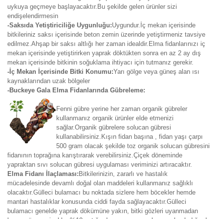
uykuya geçmeye başlayacaktır.Bu şekilde gelen ürünler sizi
endişelendirmesin
-Saksıda Yetiştiriciliğe Uygunluğu:
Uygundur.İç mekan içerisinde
bitkileriniz saksı içerisinde beton zemin üzerinde yetiştirmeniz tavsiye
edilmez.Ahşap bir saksı altlığı her zaman idealdir.Elma fidanlarınızı iç
mekan içerisinde yetiştirirken yaprak döktükten sonra en az 2 ay dış
mekan içerisinde bitkinin soğuklama ihtiyacı için tutmanız gerekir.
-İç Mekan İçerisinde Bitki Konumu:
Yarı gölge veya güneş alan ısı
kaynaklarından uzak bölgeler
-Buckeye Gala Elma Fidanlarında Gübreleme:
Fenni gübre yerine her zaman organik gübreler
kullanmanız organik ürünler elde etmenizi
sağlar.Organik gübrelere solucan gübresi
kullanabilirsiniz.Kışın fidan başına , fidan yaşı çarpı
500 gram olacak şekilde toz organik solucan gübresini
fidanının toprağına karıştırarak verebilirsiniz.Çiçek döneminde
yapraktan sıvı solucan gübresi uygulaması veriminizi artıracaktır.
Elma Fidanı İlaçlaması:
Bitkilerinizin, zararlı ve hastalık
mücadelesinde devamlı doğal olan maddeleri kullanmanız sağlıklı
olacaktır.Gülleci bulamacı bu noktada sizlere hem böcekler hemde
mantari hastalıklar konusunda ciddi fayda sağlayacaktır.Gülleci
bulamacı genelde yaprak dökümüne yakın, bitki gözleri uyanmadan