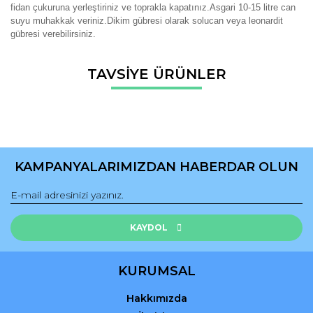
fidan çukuruna yerleştiriniz ve toprakla kapatınız.Asgari 10-15 litre can
suyu muhakkak veriniz.Dikim gübresi olarak solucan veya leonardit
gübresi verebilirsiniz.
Bu ürünün fiyat bilgisi, resim, ürün açıklamalarında ve diğer
TAVSİYE ÜRÜNLER
konularda yetersiz gördüğünüz noktaları öneri formunu
Bu ürüne ilk yorumu siz yapın!
kullanarak tarafımıza iletebilirsiniz.
Görüş ve önerileriniz için teşekkür ederiz.
Yorum Yaz
Ürün resmi kalitesiz, bozuk veya görüntülenemiyor.
Ürün açıklamasında eksik bilgiler bulunuyor.
KAMPANYALARIMIZDAN HABERDAR OLUN
Ürün bilgilerinde hatalar bulunuyor.
Ürün fiyatı diğer sitelerden daha pahalı.
Bu ürüne benzer farklı alternatifler olmalı.
KAYDOL
KURUMSAL
Hakkımızda