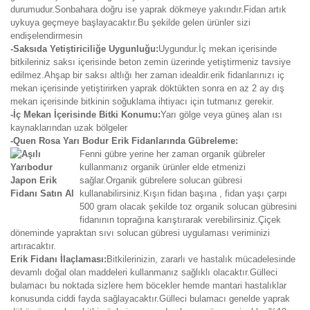
durumudur.Sonbahara doğru ise yaprak dökmeye yakındır.Fidan artık
uykuya geçmeye başlayacaktır.Bu şekilde gelen ürünler sizi
endişelendirmesin
-Saksıda Yetiştiriciliğe Uygunluğu:
Uygundur.İç mekan içerisinde
bitkileriniz saksı içerisinde beton zemin üzerinde yetiştirmeniz tavsiye
edilmez.Ahşap bir saksı altlığı her zaman idealdir.erik fidanlarınızı iç
mekan içerisinde yetiştirirken yaprak döktükten sonra en az 2 ay dış
mekan içerisinde bitkinin soğuklama ihtiyacı için tutmanız gerekir.
-İç Mekan İçerisinde Bitki Konumu:
Yarı gölge veya güneş alan ısı
kaynaklarından uzak bölgeler
-Quen Rosa Yarı Bodur Erik Fidanlarında Gübreleme:
Fenni gübre yerine her zaman organik gübreler
kullanmanız organik ürünler elde etmenizi
sağlar.Organik gübrelere solucan gübresi
kullanabilirsiniz.Kışın fidan başına , fidan yaşı çarpı
500 gram olacak şekilde toz organik solucan gübresini
fidanının toprağına karıştırarak verebilirsiniz.Çiçek
döneminde yapraktan sıvı solucan gübresi uygulaması veriminizi
artıracaktır.
Erik Fidanı İlaçlaması:
Bitkilerinizin, zararlı ve hastalık mücadelesinde
devamlı doğal olan maddeleri kullanmanız sağlıklı olacaktır.Gülleci
bulamacı bu noktada sizlere hem böcekler hemde mantari hastalıklar
konusunda ciddi fayda sağlayacaktır.Gülleci bulamacı genelde yaprak