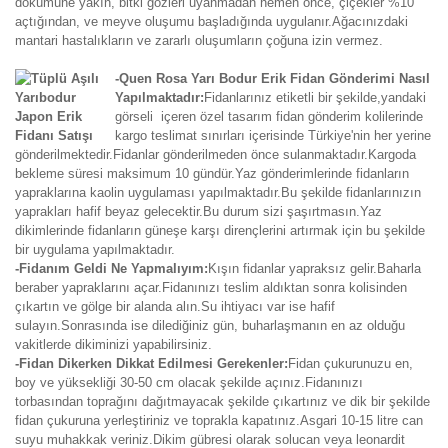
dökümüne yakın, bitki gözleri uyanmadan hemen önce, çiçekler %10
açtığından, ve meyve oluşumu başladığında uygulanır.Ağacınızdaki
mantari hastalıkların ve zararlı oluşumların çoğuna izin vermez.
-Quen Rosa Yarı Bodur Erik Fidan Gönderimi Nasıl
Yapılmaktadır:
Fidanlarınız etiketli bir şekilde,yandaki
görseli içeren özel tasarım fidan gönderim kolilerinde
kargo teslimat sınırları içerisinde Türkiye'nin her yerine
gönderilmektedir.Fidanlar gönderilmeden önce sulanmaktadır.Kargoda
bekleme süresi maksimum 10 gündür.Yaz gönderimlerinde fidanların
yapraklarına kaolin uygulaması yapılmaktadır.Bu şekilde fidanlarınızın
yaprakları hafif beyaz gelecektir.Bu durum sizi şaşırtmasın.Yaz
dikimlerinde fidanların güneşe karşı dirençlerini artırmak için bu şekilde
bir uygulama yapılmaktadır.
-Fidanım Geldi Ne Yapmalıyım:
Kışın fidanlar yapraksız gelir.Baharla
beraber yapraklarını açar.Fidanınızı teslim aldıktan sonra kolisinden
çıkartın ve gölge bir alanda alın.Su ihtiyacı var ise hafif
sulayın.Sonrasında ise dilediğiniz gün, buharlaşmanın en az olduğu
vakitlerde dikiminizi yapabilirsiniz.
-Fidan Dikerken Dikkat Edilmesi Gerekenler:
Fidan çukurunuzu en,
boy ve yüksekliği 30-50 cm olacak şekilde açınız.Fidanınızı
torbasından toprağını dağıtmayacak şekilde çıkartınız ve dik bir şekilde
fidan çukuruna yerleştiriniz ve toprakla kapatınız.Asgari 10-15 litre can
suyu muhakkak veriniz.Dikim gübresi olarak solucan veya leonardit