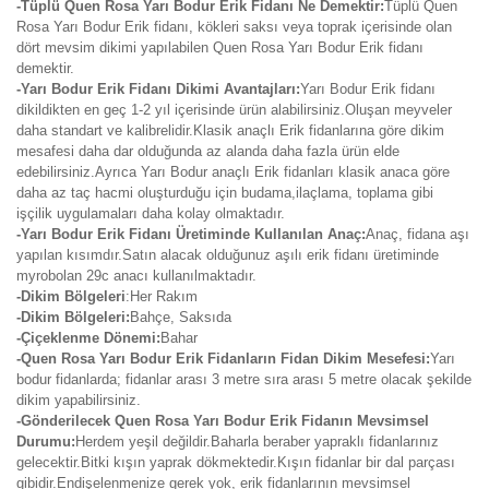
-Tüplü Quen Rosa Yarı Bodur Erik Fidanı Ne Demektir:
Tüplü Quen
Rosa Yarı Bodur Erik fidanı, kökleri saksı veya toprak içerisinde olan
dört mevsim dikimi yapılabilen Quen Rosa Yarı Bodur Erik fidanı
demektir.
-Yarı Bodur Erik Fidanı Dikimi Avantajları:
Yarı Bodur Erik fidanı
dikildikten en geç 1-2 yıl içerisinde ürün alabilirsiniz.Oluşan meyveler
daha standart ve kalibrelidir.Klasik anaçlı Erik fidanlarına göre dikim
mesafesi daha dar olduğunda az alanda daha fazla ürün elde
edebilirsiniz.Ayrıca Yarı Bodur anaçlı Erik fidanları klasik anaca göre
daha az taç hacmi oluşturduğu için budama,ilaçlama, toplama gibi
işçilik uygulamaları daha kolay olmaktadır.
-Yarı Bodur Erik Fidanı Üretiminde Kullanılan Anaç:
Anaç, fidana aşı
yapılan kısımdır.Satın alacak olduğunuz aşılı erik fidanı üretiminde
myrobolan 29c anacı kullanılmaktadır.
-Dikim Bölgeleri
:Her Rakım
-Dikim Bölgeleri:
Bahçe, Saksıda
-Çiçeklenme Dönemi:
Bahar
-Quen Rosa Yarı Bodur Erik Fidanların Fidan Dikim Mesefesi:
Yarı
bodur fidanlarda; fidanlar arası 3 metre sıra arası 5 metre olacak şekilde
dikim yapabilirsiniz.
-Gönderilecek Quen Rosa Yarı Bodur Erik Fidanın Mevsimsel
Durumu:
Herdem yeşil değildir.Baharla beraber yapraklı fidanlarınız
gelecektir.Bitki kışın yaprak dökmektedir.Kışın fidanlar bir dal parçası
gibidir.Endişelenmenize gerek yok, erik fidanlarının mevsimsel