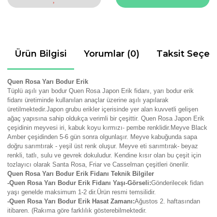
Ürün Bilgisi
Yorumlar (0)
Taksit Seçen
Quen Rosa Yarı Bodur Erik
Tüplü aşılı yarı bodur Quen Rosa Japon Erik fidanı, yarı bodur erik
fidanı üretiminde kullanılan anaçlar üzerine aşılı yapılarak
üretilmektedir.Japon grubu erikler içerisinde yer alan kuvvetli gelişen
ağaç yapısına sahip oldukça verimli bir çeşittir. Quen Rosa Japon Erik
çeşidinin meyvesi iri, kabuk koyu kırmızı- pembe renklidir.Meyve Black
Amber çeşidinden 5-6 gün sonra olgunlaşır. Meyve kabuğunda sapa
doğru sarımtırak - yeşil üst renk oluşur. Meyve eti sarımtırak- beyaz
renkli, tatlı, sulu ve gevrek dokuludur. Kendine kısır olan bu çeşit için
tozlayıcı olarak Santa Rosa, Friar ve Casselman çeşitleri önerilir.
Quen Rosa Yarı Bodur Erik Fidanı Teknik Bilgiler
-Quen Rosa Yarı Bodur Erik Fidanı Yaşı-Görseli:
Gönderilecek fidan
yaşı genelde maksimum 1-2 dir.Ürün resmi temsilidir.
-Quen Rosa Yarı Bodur Erik Hasat Zamanı:
Ağustos
2. haftasından
itibaren. (Rakıma göre farklılık gösterebilmektedir.