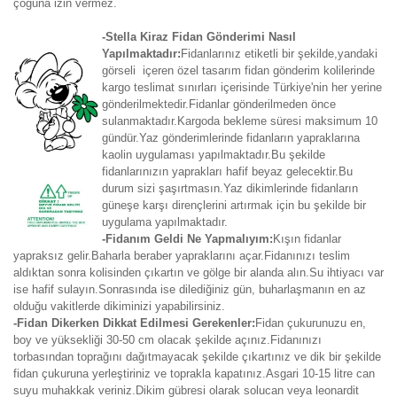
çoğuna izin vermez.
-Stella Kiraz Fidan Gönderimi Nasıl
Yapılmaktadır:
Fidanlarınız etiketli bir şekilde,yandaki
görseli içeren özel tasarım fidan gönderim kolilerinde
kargo teslimat sınırları içerisinde Türkiye'nin her yerine
gönderilmektedir.Fidanlar gönderilmeden önce
sulanmaktadır.Kargoda bekleme süresi maksimum 10
gündür.Yaz gönderimlerinde fidanların yapraklarına
kaolin uygulaması yapılmaktadır.Bu şekilde
fidanlarınızın yaprakları hafif beyaz gelecektir.Bu
durum sizi şaşırtmasın.Yaz dikimlerinde fidanların
güneşe karşı dirençlerini artırmak için bu şekilde bir
uygulama yapılmaktadır.
-Fidanım Geldi Ne Yapmalıyım:
Kışın fidanlar
yapraksız gelir.Baharla beraber yapraklarını açar.Fidanınızı teslim
aldıktan sonra kolisinden çıkartın ve gölge bir alanda alın.Su ihtiyacı var
ise hafif sulayın.Sonrasında ise dilediğiniz gün, buharlaşmanın en az
olduğu vakitlerde dikiminizi yapabilirsiniz.
-Fidan Dikerken Dikkat Edilmesi Gerekenler:
Fidan çukurunuzu en,
boy ve yüksekliği 30-50 cm olacak şekilde açınız.Fidanınızı
torbasından toprağını dağıtmayacak şekilde çıkartınız ve dik bir şekilde
fidan çukuruna yerleştiriniz ve toprakla kapatınız.Asgari 10-15 litre can
suyu muhakkak veriniz.Dikim gübresi olarak solucan veya leonardit