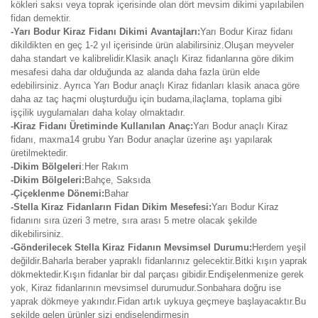
kökleri saksı veya toprak içerisinde olan dört mevsim dikimi yapılabilen
fidan demektir.
-Yarı Bodur Kiraz Fidanı Dikimi Avantajları:
Yarı Bodur Kiraz fidanı
dikildikten en geç 1-2 yıl içerisinde ürün alabilirsiniz.Oluşan meyveler
daha standart ve kalibrelidir.Klasik anaçlı Kiraz fidanlarına göre dikim
mesafesi daha dar olduğunda az alanda daha fazla ürün elde
edebilirsiniz. Ayrıca Yarı Bodur anaçlı Kiraz fidanları klasik anaca göre
daha az taç haçmi oluşturduğu için budama,ilaçlama, toplama gibi
işçilik uygulamaları daha kolay olmaktadır.
-Kiraz Fidanı Üretiminde Kullanılan Anaç:
Yarı Bodur anaçlı Kiraz
fidanı, maxma14 grubu Yarı Bodur anaçlar üzerine aşı yapılarak
üretilmektedir.
-Dikim Bölgeleri
:Her Rakım
-Dikim Bölgeleri:
Bahçe, Saksıda
-Çiçeklenme Dönemi:
Bahar
-Stella Kiraz Fidanların Fidan Dikim Mesefesi:
Yarı Bodur Kiraz
fidanını sıra üzeri 3 metre, sıra arası 5 metre olacak şekilde
dikebilirsiniz.
-Gönderilecek Stella Kiraz Fidanın Mevsimsel Durumu:
Herdem yeşil
değildir.Baharla beraber yapraklı fidanlarınız gelecektir.Bitki kışın yaprak
dökmektedir.Kışın fidanlar bir dal parçası gibidir.Endişelenmenize gerek
yok, Kiraz fidanlarının mevsimsel durumudur.Sonbahara doğru ise
yaprak dökmeye yakındır.Fidan artık uykuya geçmeye başlayacaktır.Bu
şekilde gelen ürünler sizi endişelendirmesin