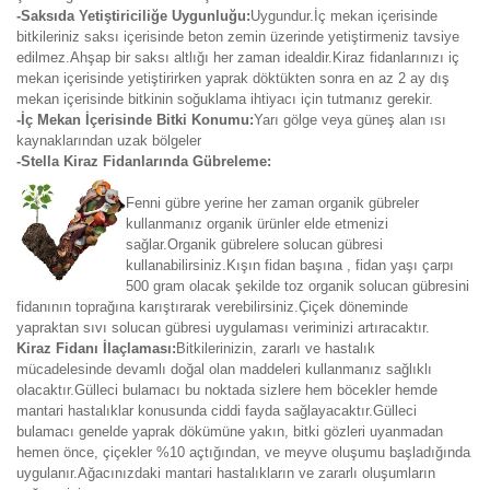
-Saksıda Yetiştiriciliğe Uygunluğu:
Uygundur.İç mekan içerisinde
bitkileriniz saksı içerisinde beton zemin üzerinde yetiştirmeniz tavsiye
edilmez.Ahşap bir saksı altlığı her zaman idealdir.Kiraz fidanlarınızı iç
mekan içerisinde yetiştirirken yaprak döktükten sonra en az 2 ay dış
mekan içerisinde bitkinin soğuklama ihtiyacı için tutmanız gerekir.
-İç Mekan İçerisinde Bitki Konumu:
Yarı gölge veya güneş alan ısı
kaynaklarından uzak bölgeler
-Stella Kiraz Fidanlarında Gübreleme:
Fenni gübre yerine her zaman organik gübreler
kullanmanız organik ürünler elde etmenizi
sağlar.Organik gübrelere solucan gübresi
kullanabilirsiniz.Kışın fidan başına , fidan yaşı çarpı
500 gram olacak şekilde toz organik solucan gübresini
fidanının toprağına karıştırarak verebilirsiniz.Çiçek döneminde
yapraktan sıvı solucan gübresi uygulaması veriminizi artıracaktır.
Kiraz Fidanı İlaçlaması:
Bitkilerinizin, zararlı ve hastalık
mücadelesinde devamlı doğal olan maddeleri kullanmanız sağlıklı
olacaktır.Gülleci bulamacı bu noktada sizlere hem böcekler hemde
mantari hastalıklar konusunda ciddi fayda sağlayacaktır.Gülleci
bulamacı genelde yaprak dökümüne yakın, bitki gözleri uyanmadan
hemen önce, çiçekler %10 açtığından, ve meyve oluşumu başladığında
uygulanır.Ağacınızdaki mantari hastalıkların ve zararlı oluşumların