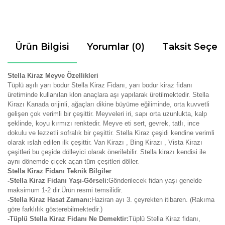
Ürün Bilgisi
Yorumlar (0)
Taksit Seçen
Stella Kiraz Meyve Özellikleri
Tüplü aşılı yarı bodur Stella Kiraz Fidanı, yarı bodur kiraz fidanı
üretiminde kullanılan klon anaçlara aşı yapılarak üretilmektedir. Stella
Kirazı Kanada orijinli, ağaçları dikine büyüme eğiliminde, orta kuvvetli
gelişen çok verimli bir çeşittir. Meyveleri iri, sapı orta uzunlukta, kalp
şeklinde, koyu kırmızı renktedir. Meyve eti sert, gevrek, tatlı, ince
dokulu ve lezzetli sofralık bir çeşittir. Stella Kiraz çeşidi kendine verimli
olarak ıslah edilen ilk çeşittir. Van Kirazı , Bing Kirazı , Vista Kirazı
çeşitleri bu çeşide dölleyici olarak önerilebilir. Stella kirazı kendisi ile
aynı dönemde çiçek açan tüm çeşitleri döller.
Stella Kiraz Fidanı Teknik Bilgiler
-Stella Kiraz Fidanı Yaşı-Görseli:
Gönderilecek fidan yaşı genelde
maksimum 1-2 dir.Ürün resmi temsilidir.
-Stella Kiraz Hasat Zamanı:
Haziran ayı 3. çeyrekten itibaren. (Rakıma
göre farklılık gösterebilmektedir.)
-Tüplü Stella Kiraz Fidanı Ne Demektir:
Tüplü Stella Kiraz fidanı,