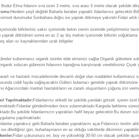
 Bodur Elma fidanını sıra üzeri 3 metre, sıra arası 5 metre olacak şekilde dikeb
urumu:
Herdem yeşil değildir.Baharla beraber yapraklı fidanlarınız gelecektir.Bi
evsimsel durumudur.Sonbahara doğru ise yaprak dökmeye yakındır.Fidan artık
erisinde bitkileriniz saksı içerisinde beton zemin üzerinde yetiştirmeniz tav
ken yaprak döktükten sonra en az 2 ay dış mekan içerisinde bitkinin soğuklama i
eş alan ısı kaynaklarından uzak bölgeler
reler kullanmanız organik ürünler elde etmenizi sağlar.Organik gübrelere soluc
organik solucan gübresini fidanının toprağına karıştırarak verebilirsiniz.Çiç
, zararlı ve hastalık mücadelesinde devamlı doğal olan maddeleri kullanmanız s
usunda ciddi fayda sağlayacaktır.Gülleci bulamacı genelde yaprak dökümüne 
.Ağacınızdaki mantari hastalıkların ve zararlı oluşumların çoğuna izin verm
ıl Yapılmaktadır:
Fidanlarınız etiketli bir şekilde,yandaki görseli içeren özel
erilmektedir.Fidanlar gönderilmeden önce sulanmaktadır.Kargoda bekleme süre
adır.Bu şekilde fidanlarınızın yaprakları hafif beyaz gelecektir.Bu durum siz
 uygulama yapılmaktadır.
fidanlar yapraksız gelir.Baharla beraber yapraklarını açar.Fidanınızı teslim ald
 ise dilediğiniz gün, buharlaşmanın en az olduğu vakitlerde dikiminizi yapabilir
kenler:
Fidan çukurunuzu en, boy ve yüksekliği 30-50 cm olacak şekilde açın