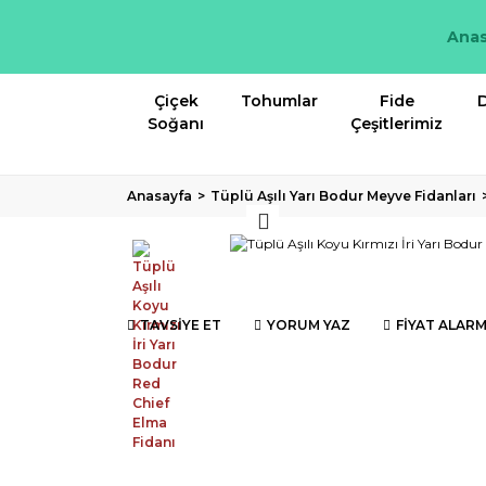
Anas
Çiçek
Tohumlar
Fide
D
Soğanı
Çeşitlerimiz
Anasayfa
Tüplü Aşılı Yarı Bodur Meyve Fidanları
TAVSİYE ET
YORUM YAZ
FİYAT ALARM