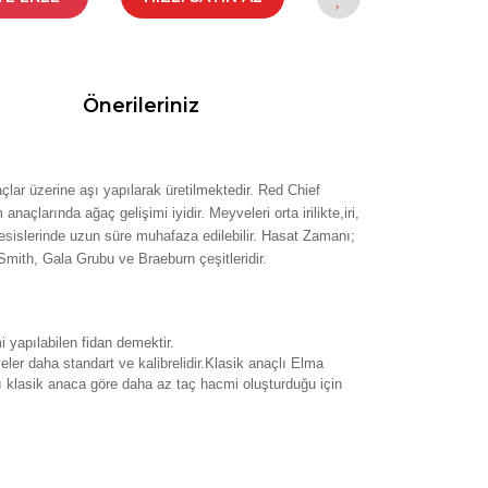
Önerileriniz
çlar üzerine aşı yapılarak üretilmektedir.
Red Chief
naçlarında ağaç gelişimi iyidir. Meyveleri orta irilikte,iri,
tesislerinde uzun süre muhafaza edilebilir. Hasat Zamanı;
Smith, Gala Grubu ve Braeburn çeşitleridir.
 yapılabilen fidan demektir.
eler daha standart ve kalibrelidir.Klasik anaçlı Elma
rı klasik anaca göre daha az taç hacmi oluşturduğu için