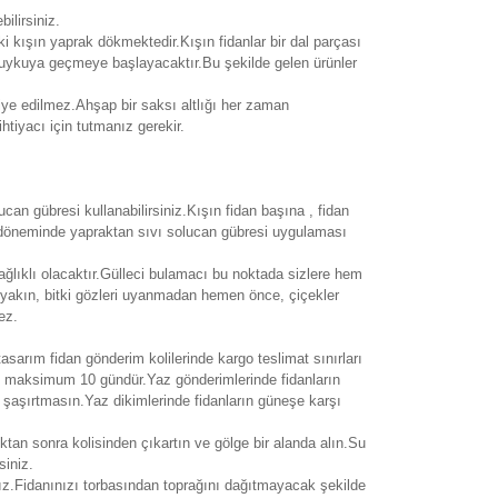
ilirsiniz.
tki kışın yaprak dökmektedir.Kışın fidanlar bir dal parçası
 uykuya geçmeye başlayacaktır.Bu şekilde gelen ürünler
siye edilmez.Ahşap bir saksı altlığı her zaman
htiyacı için tutmanız gerekir.
an gübresi kullanabilirsiniz.Kışın fidan başına , fidan
ek döneminde yapraktan sıvı solucan gübresi uygulaması
ağlıklı olacaktır.Gülleci bulamacı bu noktada sizlere hem
yakın, bitki gözleri uyanmadan hemen önce, çiçekler
ez.
 tasarım fidan gönderim kolilerinde kargo teslimat sınırları
si maksimum 10 gündür.Yaz gönderimlerinde fidanların
i şaşırtmasın.Yaz dikimlerinde fidanların güneşe karşı
ıktan sonra kolisinden çıkartın ve gölge bir alanda alın.Su
siniz.
ız.Fidanınızı torbasından toprağını dağıtmayacak şekilde