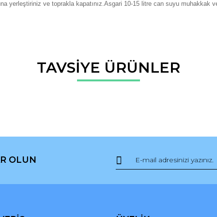
runa yerleştiriniz ve toprakla kapatınız.Asgari 10-15 litre can suyu muhakkak v
da ve diğer konularda yetersiz gördüğünüz noktaları öneri formunu kullana
TAVSİYE ÜRÜNLER
Bu ürüne ilk yorumu siz yapın!
r.
Yorum Yaz
R OLUN
Gönder