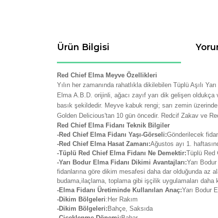
Ürün Bilgisi
Yoru
Red Chief Elma Meyve Özellikleri
Yılın her zamanında rahatlıkla dikilebilen Tüplü Aşılı Yar
Elma
A.B.D. orijinli, ağacı zayıf yarı dik gelişen oldukça 
basık şekildedir. Meyve kabuk rengi; sarı zemin üzerinde 
Golden Delicious'tan 10 gün öncedir. Redcif Zakav ve Redc
Red Chief Elma Fidanı Teknik Bilgiler
-Red Chief Elma Fidanı Yaşı-Görseli:
Gönderilecek fida
-Red Chief Elma Hasat Zamanı:
Ağustos
ayı 1. haftasınd
-Tüplü Red Chief Elma Fidanı Ne Demektir:
Tüplü Red C
-Yarı Bodur Elma Fidanı Dikimi Avantajları:
Yarı Bodur 
fidanlarına göre dikim mesafesi daha dar olduğunda az al
budama,ilaçlama, toplama gibi işçilik uygulamaları daha 
-Elma Fidanı Üretiminde Kullanılan Anaç:
Yarı Bodur El
-Dikim Bölgeleri
:Her Rakım
-Dikim Bölgeleri:
Bahçe, Saksıda
-Çiçeklenme Dönemi:
Bahar