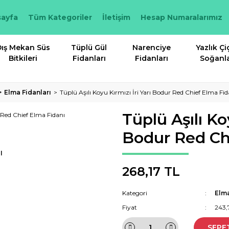
ayfa
Tüm Kategoriler
İletişim
Hesap Numaralarımız
ış Mekan Süs
Tüplü Gül
Narenciye
Yazlık Çi
Bitkileri
Fidanları
Fidanları
Soğanla
Elma Fidanları
Tüplü Aşılı Koyu Kırmızı İri Yarı Bodur Red Chief Elma Fid
Tüplü Aşılı Koy
Bodur Red Ch
I
268,17 TL
Kategori
Elma
Fiyat
243,
SEPE