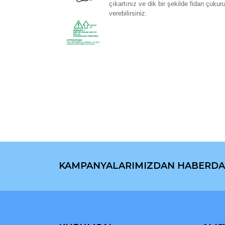
çıkartınız ve dik bir şekilde fidan çuku
verebilirsiniz.
Bu ürünün fiyat bilgisi, resim, ürün açıklamaların
Görüş ve önerileriniz için teşekkür ederiz.
Ürün resmi kalitesiz, bozuk veya görüntülenemiyo
Ürün açıklamasında eksik bilgiler bulunuyor.
Ürün bilgilerinde hatalar bulunuyor.
Ürün fiyatı diğer sitelerden daha pahalı.
Bu ürüne benzer farklı alternatifler olmalı.
KAMPANYALARIMIZDAN HABERDA