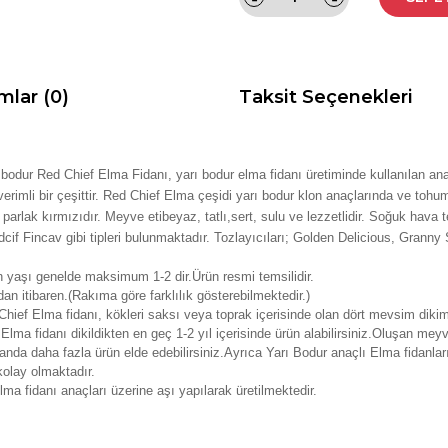
mlar (0)
Taksit Seçenekleri
ı bodur
Red Chief Elma
Fidanı, yarı bodur elma fidanı üretiminde kullanılan ana
verimli bir çeşittir. Red Chief Elma çeşidi
yarı bodur klon anaçlarında ve tohum a
parlak kırmızıdır. Meyve etibeyaz, tatlı,sert, sulu ve lezzetlidir. Soğuk hava 
if Fincav gibi tipleri bulunmaktadır. Tozlayıcıları; Golden Delicious, Granny 
n yaşı genelde maksimum 1-2 dir.Ürün resmi temsilidir.
an itibaren.(Rakıma göre farklılık gösterebilmektedir.)
hief Elma fidanı, kökleri saksı veya toprak içerisinde olan dört mevsim dikimi
Elma fidanı dikildikten en geç 1-2 yıl içerisinde ürün alabilirsiniz.Oluşan meyv
anda daha fazla ürün elde edebilirsiniz.Ayrıca Yarı Bodur anaçlı Elma fidanla
kolay olmaktadır.
ma fidanı anaçları üzerine aşı yapılarak üretilmektedir.