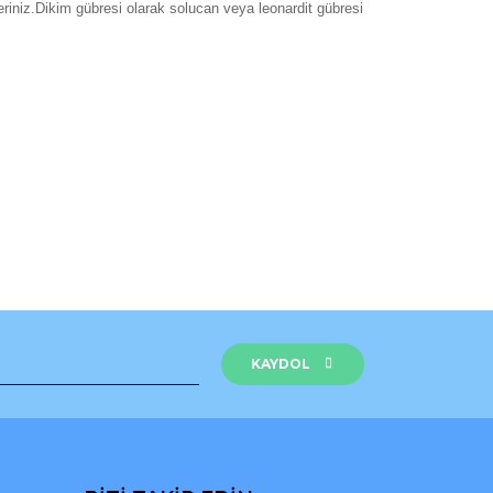
eriniz.Dikim gübresi olarak solucan veya leonardit gübresi
rak tarafımıza iletebilirsiniz.
KAYDOL