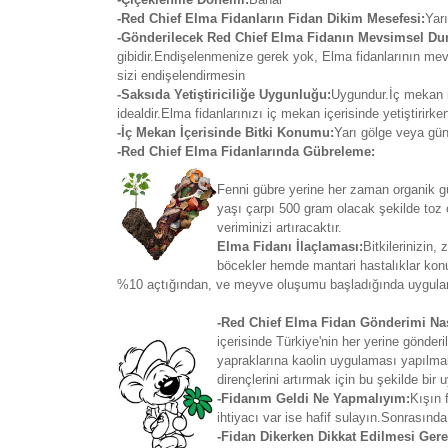
-Red Chief Elma Fidanların Fidan Dikim Mesefesi:
Yarı
-Gönderilecek Red Chief Elma Fidanın Mevsimsel D
gibidir.Endişelenmenize gerek yok, Elma fidanlarının m
sizi endişelendirmesin
-Saksıda Yetiştiriciliğe Uygunluğu:
Uygundur.İç mekan iç
idealdir.Elma fidanlarınızı iç mekan içerisinde yetiştirir
-İç Mekan İçerisinde Bitki Konumu:
Yarı gölge veya gün
-Red Chief Elma Fidanlarında Gübreleme:
Fenni gübre yerine her zaman organik güb
yaşı çarpı 500 gram olacak şekilde toz 
veriminizi artıracaktır.
Elma Fidanı İlaçlaması:
Bitkilerinizin
böcekler hemde mantari hastalıklar kon
%10 açtığından, ve meyve oluşumu başladığında uygulanır
-Red Chief Elma Fidan Gönderimi Nas
içerisinde Türkiye'nin her yerine gönd
yapraklarına kaolin uygulaması yapılmakt
dirençlerini artırmak için bu şekilde bir
-Fidanım Geldi Ne Yapmalıyım:
Kışın 
ihtiyacı var ise hafif sulayın.Sonrasında
-Fidan Dikerken Dikkat Edilmesi Gere