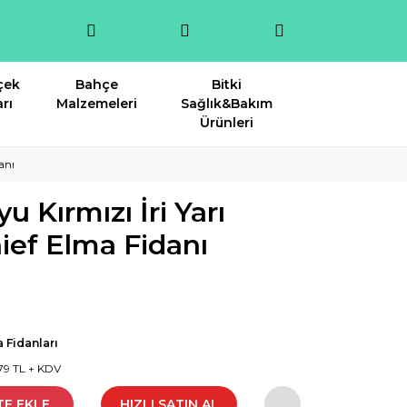
çek
Bahçe
Bitki
rı
Malzemeleri
Sağlık&Bakım
Ürünleri
anı
u Kırmızı İri Yarı
ief Elma Fidanı
 Fidanları
79 TL + KDV
TE EKLE
HIZLI SATIN AL