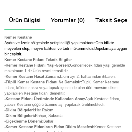
Ürün Bilgisi
Yorumlar (0)
Taksit Seçen
Kemer Kestane
Aydın ve İzmir bölgesinde yetiştiriciliği yapılmaktadır.Orta irilikte
meyveleri olup, meyve kalitesi ve tadı mükemmeldir.Depolamaya uygun
bir çeşittir.
Kemer Kestane Fidanı Teknik Bilgiler
-Kemer Kestane Fidanı Yaşı-Görseli:
Gönderilecek fidan yaşı genelde
maksimum 1 dir.Ürün resmi temsilidir.
-Kemer Kestane Hasat Zamanı:
Ekim ayı 2. haftasından itibaren.
-Tüplü Kemer Kestane Fidanı Ne Demektir:
Tüplü Kemer Kestane
fidanı, kökleri saksı veya toprak içerisinde olan dört mevsim dikimi
yapılabilen Kestane fidanı demektir.
-Kestane Fidanı Üretiminde Kullanılan Anaç:
Aşılı Kestane fidanı,
yabani Kestane çöğürü üzerine aşı yapılarak üretilmektedir.
-Dikim Bölgeleri
:Her Rakım
-Dikim Bölgeleri:
Bahçe, Saksıda
-Çiçeklenme Dönemi:
Bahar
-Kemer Kestane Fidanların Fidan Dikim Mesefesi:
Kemer Kestane