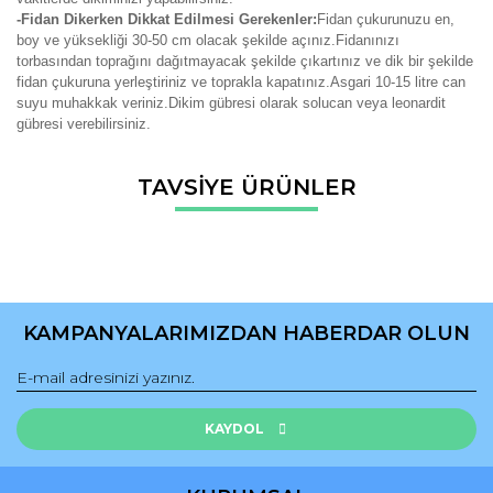
-Fidan Dikerken Dikkat Edilmesi Gerekenler:
Fidan çukurunuzu en,
boy ve yüksekliği 30-50 cm olacak şekilde açınız.Fidanınızı
torbasından toprağını dağıtmayacak şekilde çıkartınız ve dik bir şekilde
fidan çukuruna yerleştiriniz ve toprakla kapatınız.Asgari 10-15 litre can
suyu muhakkak veriniz.Dikim gübresi olarak solucan veya leonardit
gübresi verebilirsiniz.
Bu ürünün fiyat bilgisi, resim, ürün açıklamalarında ve diğer
TAVSİYE ÜRÜNLER
konularda yetersiz gördüğünüz noktaları öneri formunu
Bu ürüne ilk yorumu siz yapın!
kullanarak tarafımıza iletebilirsiniz.
Görüş ve önerileriniz için teşekkür ederiz.
Yorum Yaz
Ürün resmi kalitesiz, bozuk veya görüntülenemiyor.
Ürün açıklamasında eksik bilgiler bulunuyor.
KAMPANYALARIMIZDAN HABERDAR OLUN
Ürün bilgilerinde hatalar bulunuyor.
Ürün fiyatı diğer sitelerden daha pahalı.
Bu ürüne benzer farklı alternatifler olmalı.
KAYDOL