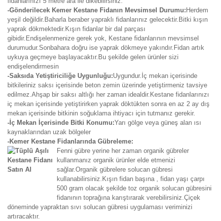
fidanlarınızı 5 metre ara ile dikebilirsiniz.
-Gönderilecek Kemer Kestane Fidanın Mevsimsel Durumu:
Herdem
yeşil değildir.Baharla beraber yapraklı fidanlarınız gelecektir.Bitki kışın
yaprak dökmektedir.Kışın fidanlar bir dal parçası
gibidir.Endişelenmenize gerek yok, Kestane fidanlarının mevsimsel
durumudur.Sonbahara doğru ise yaprak dökmeye yakındır.Fidan artık
uykuya geçmeye başlayacaktır.Bu şekilde gelen ürünler sizi
endişelendirmesin
-Saksıda Yetiştiriciliğe Uygunluğu:
Uygundur.İç mekan içerisinde
bitkileriniz saksı içerisinde beton zemin üzerinde yetiştirmeniz tavsiye
edilmez.Ahşap bir saksı altlığı her zaman idealdir.Kestane fidanlarınızı
iç mekan içerisinde yetiştirirken yaprak döktükten sonra en az 2 ay dış
mekan içerisinde bitkinin soğuklama ihtiyacı için tutmanız gerekir.
-İç Mekan İçerisinde Bitki Konumu:
Yarı gölge veya güneş alan ısı
kaynaklarından uzak bölgeler
-Kemer Kestane Fidanlarında Gübreleme:
Fenni gübre yerine her zaman organik gübreler
kullanmanız organik ürünler elde etmenizi
sağlar.Organik gübrelere solucan gübresi
kullanabilirsiniz.Kışın fidan başına , fidan yaşı çarpı
500 gram olacak şekilde toz organik solucan gübresini
fidanının toprağına karıştırarak verebilirsiniz.Çiçek
döneminde yapraktan sıvı solucan gübresi uygulaması veriminizi
artıracaktır.