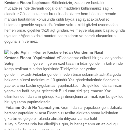
Kestane Fidanı İlaçlaması:
Bitkilerinizin, zararlı ve hastalık
mücadelesinde devamlı doğal olan maddeleri kullanmanız sağlıklı
olacaktır.Gülleci bulamacı bu noktada sizlere hem böcekler hemde
mantari hastalıklar konusunda ciddi fayda sağlayacaktır.Gülleci
bulamacı genelde yaprak dökümüne yakın, bitki gözleri uyanmadan
hemen önce, çiçekler %10 açtığından, ve meyve oluşumu başladığında
uygulanır.Ağacınızdaki mantari hastalıkların ve zararlı oluşumların
çoğuna izin vermez.
-Kemer Kestane Fidan Gönderimi Nasıl
Yapılmaktadır:
Fidanlarınız etiketli bir şekilde,yandaki
görseli içeren özel tasarım fidan gönderim kolilerinde
kargo teslimat sınırları içerisinde Türkiye'nin her yerine
gönderilmektedir.Fidanlar gönderilmeden önce sulanmaktadır.Kargoda
bekleme süresi maksimum 10 gündür.Yaz gönderimlerinde fidanların
yapraklarına kaolin uygulaması yapılmaktadır.Bu şekilde fidanlarınızın
yaprakları hafif beyaz gelecektir.Bu durum sizi şaşırtmasın.Yaz
dikimlerinde fidanların güneşe karşı dirençlerini artırmak için bu şekilde
bir uygulama yapılmaktadır.
-Fidanım Geldi Ne Yapmalıyım:
Kışın fidanlar yapraksız gelir.Baharla
beraber yapraklarını açar.Fidanınızı teslim aldıktan sonra kolisinden
çıkartın ve gölge bir alanda alın.Su ihtiyacı var ise hafif
sulayın.Sonrasında ise dilediğiniz gün, buharlaşmanın en az olduğu
vakitlerde dikiminizi yapabilirsiniz.