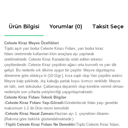
Ürün Bilgisi
Yorumlar (0)
Taksit Seçen
Celeste Kiraz Meyve Özellikleri
Tüplü aşılı yarı bodur Celeste
Kirazı
Fidanı, yarı bodur kiraz
fidanı
üretiminde kullanılan klon anaçlara aşı yapılarak
üretilmektedir.
Celeste Kiraz Kanada‘da ıslah edilen erkenci
çeşitlerdendir.
Celeste Kiraz çeşidinin a
ğacı orta kuvvetli ve yarı dik
gelişir. Bu nedenle sık dikime uygun bir çeşittir. Meyve olgunlaşma
dönemine göre oldukça iri (10-11gr.), kısa saplı olup Van çeşidini andırır.
Meyve kalp şeklinde, dış kabuğu parlak koyu- kırmızı renklidir. Meyve
eti tatlı, sert dokuludur. Çatlamaya dayanıklı olup kendine verimli olması
nedeniyle son yıllarda yetiştiriciliği yaygınlaşmaktadır.
Celeste Kiraz Fidanı Teknik Bilgiler
-Celeste Kiraz Fidanı Yaşı-Görseli:
Gönderilecek fidan yaşı genelde
maksimum 1-2 dir.Ürün resmi temsilidir.
-Celeste Kiraz Hasat Zamanı:
Haziran ayı 1. çeyrekten itibaren.
(Rakıma göre farklılık gösterebilmektedir.)
-Tüplü Celeste Kiraz Fidanı Ne Demektir:
Tüplü Celeste Kiraz fidanı,