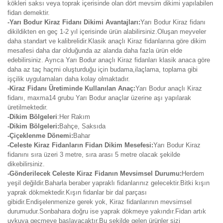
kökleri saksı veya toprak içerisinde olan dört mevsim dikimi yapılabilen
fidan demektir.
-Yarı Bodur Kiraz Fidanı Dikimi Avantajları:
Yarı Bodur Kiraz fidanı
dikildikten en geç 1-2 yıl içerisinde ürün alabilirsiniz.Oluşan meyveler
daha standart ve kalibrelidir.Klasik anaçlı Kiraz fidanlarına göre dikim
mesafesi daha dar olduğunda az alanda daha fazla ürün elde
edebilirsiniz. Ayrıca Yarı Bodur anaçlı Kiraz fidanları klasik anaca göre
daha az taç haçmi oluşturduğu için budama,ilaçlama, toplama gibi
işçilik uygulamaları daha kolay olmaktadır.
-Kiraz Fidanı Üretiminde Kullanılan Anaç:
Yarı Bodur anaçlı Kiraz
fidanı, maxma14 grubu Yarı Bodur anaçlar üzerine aşı yapılarak
üretilmektedir.
-Dikim Bölgeleri
:Her Rakım
-Dikim Bölgeleri:
Bahçe, Saksıda
-Çiçeklenme Dönemi:
Bahar
-Celeste Kiraz Fidanların Fidan Dikim Mesefesi:
Yarı Bodur Kiraz
fidanını sıra üzeri 3 metre, sıra arası 5 metre olacak şekilde
dikebilirsiniz.
-Gönderilecek Celeste Kiraz Fidanın Mevsimsel Durumu:
Herdem
yeşil değildir.Baharla beraber yapraklı fidanlarınız gelecektir.Bitki kışın
yaprak dökmektedir.Kışın fidanlar bir dal parçası
gibidir.Endişelenmenize gerek yok, Kiraz fidanlarının mevsimsel
durumudur.Sonbahara doğru ise yaprak dökmeye yakındır.Fidan artık
uykuya geçmeye başlayacaktır.Bu şekilde gelen ürünler sizi