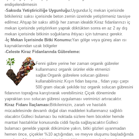
endişelendirmesin
-Saksıda Yetiştiriciliğe Uygunluğu:
Uygundur.İç mekan içerisinde
bitkileriniz saksı içerisinde beton zemin üzerinde yetiştirmeniz tavsiye
edilmez.Ahşap bir saksı altlığı her zaman idealdir.Kiraz fidanlarınızı iç
mekan içerisinde yetiştirirken yaprak döktükten sonra en az 2 ay dış
mekan içerisinde bitkinin soğuklama ihtiyacı için tutmanız gerekir.
-İç Mekan İçerisinde Bitki Konumu:
Yarı gölge veya güneş alan ısı
kaynaklarından uzak bölgeler
-Celeste Kiraz Fidanlarında Gübreleme:
Fenni gübre yerine her zaman organik gübreler
kullanmanız organik ürünler elde etmenizi
sağlar.Organik gübrelere solucan gübresi
kullanabilirsiniz.Kışın fidan başına , fidan yaşı çarpı
500 gram olacak şekilde toz organik solucan gübresini
fidanının toprağına karıştırarak verebilirsiniz.Çiçek döneminde
yapraktan sıvı solucan gübresi uygulaması veriminizi artıracaktır.
Kiraz Fidanı İlaçlaması:
Bitkilerinizin, zararlı ve hastalık
mücadelesinde devamlı doğal olan maddeleri kullanmanız sağlıklı
olacaktır.Gülleci bulamacı bu noktada sizlere hem böcekler hemde
mantari hastalıklar konusunda ciddi fayda sağlayacaktır.Gülleci
bulamacı genelde yaprak dökümüne yakın, bitki gözleri uyanmadan
hemen önce, çiçekler %10 açtığından, ve meyve oluşumu başladığında