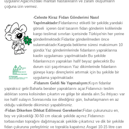
uygulanır.Ağacınızdaki mantari hastalıkların ve zararlı oluşumların
çoğuna izin vermez.
-Celeste Kiraz Fidan Gönderimi Nasıl
Yapılmaktadır:
Fidanlarınız etiketli bir şekilde,yandaki
görseli içeren özel tasarım fidan gönderim kolilerinde
kargo teslimat sınırları içerisinde Türkiye'nin her yerine
gönderilmektedir.Fidanlar gönderilmeden önce
sulanmaktadır.Kargoda bekleme süresi maksimum 10
gündür.Yaz gönderimlerinde fidanların yapraklarına
kaolin uygulaması yapılmaktadır.Bu şekilde
fidanlarınızın yaprakları hafif beyaz gelecektir.Bu
durum sizi şaşırtmasın.Yaz dikimlerinde fidanların
güneşe karşı dirençlerini artırmak için bu şekilde bir
uygulama yapılmaktadır.
-Fidanım Geldi Ne Yapmalıyım:
Kışın fidanlar
yapraksız gelir.Baharla beraber yapraklarını açar.Fidanınızı teslim
aldıktan sonra kolisinden çıkartın ve gölge bir alanda alın.Su ihtiyacı var
ise hafif sulayın.Sonrasında ise dilediğiniz gün, buharlaşmanın en az
olduğu vakitlerde dikiminizi yapabilirsiniz.
-Fidan Dikerken Dikkat Edilmesi Gerekenler:
Fidan çukurunuzu en,
boy ve yüksekliği 30-50 cm olacak şekilde açınız.Fidanınızı
torbasından toprağını dağıtmayacak şekilde çıkartınız ve dik bir şekilde
fidan çukuruna yerleştiriniz ve toprakla kapatınız.Asgari 10-15 litre can