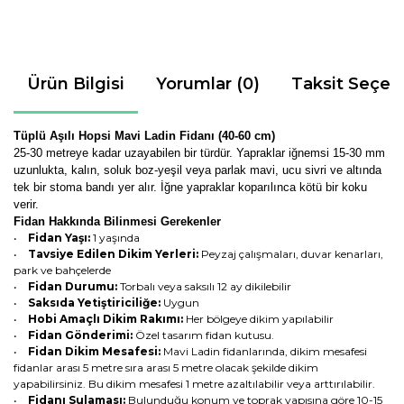
Ürün Bilgisi
Yorumlar (0)
Taksit Seçen
Tüplü Aşılı Hopsi Mavi Ladin Fidanı (40-60 cm)
25-30 metreye kadar uzayabilen bir türdür.
Yapraklar iğnemsi 15-30 mm
uzunlukta, kalın, soluk boz-yeşil veya parlak mavi, ucu sivri ve altında
tek bir stoma bandı yer alır. İğne yapraklar koparılınca kötü bir koku
verir.
Fidan Hakkında Bilinmesi Gerekenler
•
Fidan Yaşı:
1 yaşında
•
Tavsiye Edilen Dikim Yerleri:
Peyzaj çalışmaları, duvar kenarları,
park ve bahçelerde
•
Fidan Durumu:
Torbalı veya saksılı 12 ay dikilebilir
•
Saksıda Yetiştiriciliğe:
Uygun
•
Hobi Amaçlı Dikim Rakımı:
Her bölgeye dikim yapılabilir
•
Fidan Gönderimi:
Özel tasarım fidan kutusu.
•
Fidan Dikim Mesafesi:
Mavi Ladin fidanlarında, dikim mesafesi
fidanlar arası 5 metre sıra arası 5 metre olacak şekilde dikim
yapabilirsiniz. Bu dikim mesafesi 1 metre azaltılabilir veya arttırılabilir.
•
Fidanı Sulaması:
Bulunduğu konum ve toprak yapısına göre 10-15