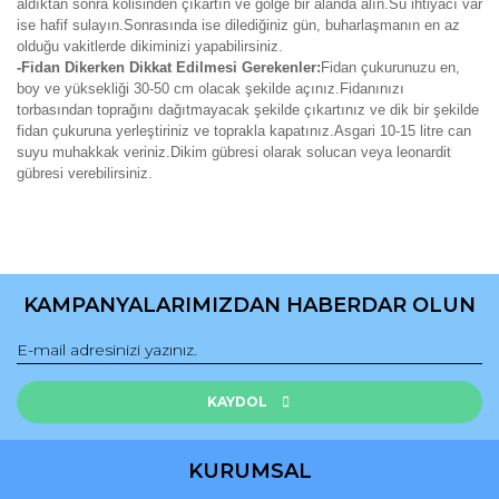
aldıktan sonra kolisinden çıkartın ve gölge bir alanda alın.Su ihtiyacı var
ise hafif sulayın.Sonrasında ise dilediğiniz gün, buharlaşmanın en az
olduğu vakitlerde dikiminizi yapabilirsiniz.
-Fidan Dikerken Dikkat Edilmesi Gerekenler:
Fidan çukurunuzu en,
boy ve yüksekliği 30-50 cm olacak şekilde açınız.Fidanınızı
torbasından toprağını dağıtmayacak şekilde çıkartınız ve dik bir şekilde
fidan çukuruna yerleştiriniz ve toprakla kapatınız.Asgari 10-15 litre can
suyu muhakkak veriniz.Dikim gübresi olarak solucan veya leonardit
gübresi verebilirsiniz.
Bu ürünün fiyat bilgisi, resim, ürün açıklamalarında ve diğer
konularda yetersiz gördüğünüz noktaları öneri formunu
Bu ürüne ilk yorumu siz yapın!
kullanarak tarafımıza iletebilirsiniz.
KAMPANYALARIMIZDAN HABERDAR OLUN
Görüş ve önerileriniz için teşekkür ederiz.
Yorum Yaz
Ürün resmi kalitesiz, bozuk veya görüntülenemiyor.
Ürün açıklamasında eksik bilgiler bulunuyor.
KAYDOL
Ürün bilgilerinde hatalar bulunuyor.
Ürün fiyatı diğer sitelerden daha pahalı.
KURUMSAL
Bu ürüne benzer farklı alternatifler olmalı.