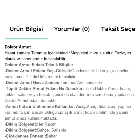
Ürün Bilgisi
Yorumlar (0)
Taksit Seçen
Doktor Armut
Hasat zamanı Temmuz içerisindedir.Meyveleri iri ve suludur. Tozlayıcı
olarak williams armut kullanılabilir.
Doktor Armut Fidanı Teknik Bilgiler
-Doktor Armut Fidanı Yaşı-Görseli:
Gönderilecek fidan yaşı genelde
maksimum 1-2 dir.Ürün resmi temsilidir.
-Doktor Armut Hasat Zamanı:
Temmuz Ayı içerisinde
-Tüplü Doktor Armut Fidanı Ne Demektir:
Tüplü Doktor Armut fidanı,
kökleri saksı veya toprak içerisinde olan dört mevsim dikimi yapılabilen
Doktor Armut fidanı demektir.
-Armut Fidanı Üretiminde Kullanılan Anaç:
Anaç, fidana aşı yapılan
kısımdır.Satın alacak olduğunuz aşılı armut fidanı üretiminde yabani
armut anacı kullanılmaktadır.
-Dikim Bölgeleri
:Her Rakım
-Dikim Bölgeleri:
Bahçe, Saksıda
-Çiçeklenme Dönemi:
Bahar