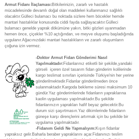
Armut Fidanı İlaçlaması:
Bitkilerinizin, zararlı ve hastalık
mücadelesinde devamlı doğal olan maddeleri kullanmanız sağlıklı
olacaktır.Gülleci bulamacı bu noktada sizlere hem böcekler hemde
mantari hastalıklar konusunda ciddi fayda sağlayacaktır.Gülleci
bulamacı genelde yaprak dökümüne yakın, bitki gözleri uyanmadan
hemen önce, çiçekler %10 açtığından, ve meyve oluşumu başladığında
uygulanır.Ağacınızdaki mantari hastalıkların ve zararlı oluşumların
çoğuna izin vermez.
-Doktor Armut Fidan Gönderimi Nasıl
Yapılmaktadır:
Fidanlarınız etiketli bir şekilde,yandaki
görseli içeren özel tasarım fidan gönderim kolilerinde
kargo teslimat sınırları içerisinde Türkiye'nin her yerine
gönderilmektedir.Fidanlar gönderilmeden önce
sulanmaktadır.Kargoda bekleme süresi maksimum 10
gündür.Yaz gönderimlerinde fidanların yapraklarına
kaolin uygulaması yapılmaktadır.Bu şekilde
fidanlarınızın yaprakları hafif beyaz gelecektir.Bu
durum sizi şaşırtmasın.Yaz dikimlerinde fidanların
güneşe karşı dirençlerini artırmak için bu şekilde bir
uygulama yapılmaktadır.
-Fidanım Geldi Ne Yapmalıyım:
Kışın fidanlar
yapraksız gelir.Baharla beraber yapraklarını açar.Fidanınızı teslim