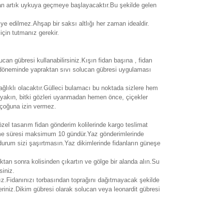
an artık uykuya geçmeye başlayacaktır.Bu şekilde gelen
ye edilmez.Ahşap bir saksı altlığı her zaman idealdir.
için tutmanız gerekir.
an gübresi kullanabilirsiniz.Kışın fidan başına , fidan
ek döneminde yapraktan sıvı solucan gübresi uygulaması
ağlıklı olacaktır.Gülleci bulamacı bu noktada sizlere hem
yakın, bitki gözleri uyanmadan hemen önce, çiçekler
 çoğuna izin vermez.
 özel tasarım fidan gönderim kolilerinde kargo teslimat
leme süresi maksimum 10 gündür.Yaz gönderimlerinde
 durum sizi şaşırtmasın.Yaz dikimlerinde fidanların güneşe
ıktan sonra kolisinden çıkartın ve gölge bir alanda alın.Su
siniz.
ız.Fidanınızı torbasından toprağını dağıtmayacak şekilde
eriniz.Dikim gübresi olarak solucan veya leonardit gübresi