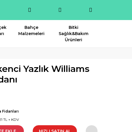
çek
Bahçe
Bitki
rı
Malzemeleri
Sağlık&Bakım
Ürünleri
kenci Yazlık Williams
danı
 Fidanları
21 TL + KDV
TE EKLE
HIZLI SATIN AL