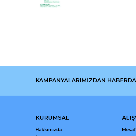
Bu ürünün fiyat bilgisi, resim, ürün açıklamaların
Görüş ve önerileriniz için teşekkür ederiz.
Ürün resmi kalitesiz, bozuk veya görüntülenemiyo
Ürün açıklamasında eksik bilgiler bulunuyor.
Ürün bilgilerinde hatalar bulunuyor.
Ürün fiyatı diğer sitelerden daha pahalı.
Bu ürüne benzer farklı alternatifler olmalı.
KAMPANYALARIMIZDAN HABERDA
KURUMSAL
ALIŞ
Hakkımızda
Mesafe