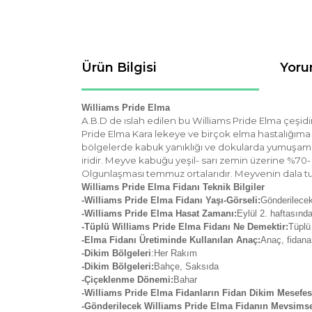
Ürün Bilgisi
Yoru
Williams Pride Elma
A.B.D de ıslah edilen bu Williams Pride Elma çeşidin
Pride Elma Kara lekeye ve birçok elma hastalığıma
bölgelerde kabuk yanıklığı ve dokularda yumuşama g
iridir. Meyve kabuğu yeşil- sarı zemin üzerine %70-
Olgunlaşması temmuz ortalarıdır. Meyvenin dala tut
Williams Pride Elma Fidanı Teknik Bilgiler
-Williams Pride Elma Fidanı Yaşı-Görseli:
Gönderilecek
-Williams Pride Elma Hasat Zamanı:
Eylül 2. haftasında
-Tüplü Williams Pride Elma Fidanı Ne Demektir:
Tüplü
-Elma Fidanı Üretiminde Kullanılan Anaç:
Anaç, fidana
-Dikim Bölgeleri
:Her Rakım
-Dikim Bölgeleri:
Bahçe, Saksıda
-Çiçeklenme Dönemi:
Bahar
-Williams Pride Elma Fidanların Fidan Dikim Mesefes
-Gönderilecek Williams Pride Elma Fidanın Mevsims