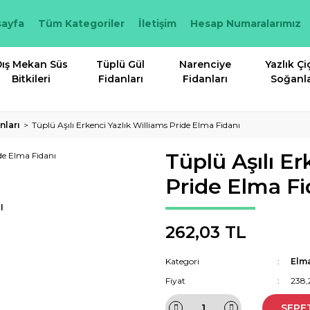
ayfa
Tüm Kategoriler
İletişim
Hesap Numaralarımız
ış Mekan Süs
Tüplü Gül
Narenciye
Yazlık Çi
Bitkileri
Fidanları
Fidanları
Soğanla
nları
Tüplü Aşılı Erkenci Yazlık Williams Pride Elma Fidanı
Tüplü Aşılı Er
Pride Elma Fi
I
262,03 TL
Kategori
Elma
Fiyat
238,
SEPE