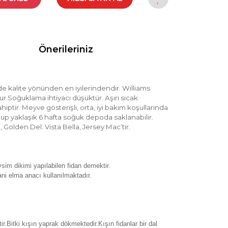
Önerileriniz
nde kalite yönünden en iyilerindendir. Williams
.Soğuklama ihtiyacı düşüktür. Aşırı sıcak
ir. Meyve gösterişli, orta, iyi bakım koşullarında
lup yaklaşık 6 hafta soğuk depoda saklanabilir.
Golden Del. Vista Bella, Jersey Mac’tır.
sim dikimi yapılabilen fidan demektir.
ani elma anacı kullanılmaktadır.
ir.Bitki kışın yaprak dökmektedir.Kışın fidanlar bir dal