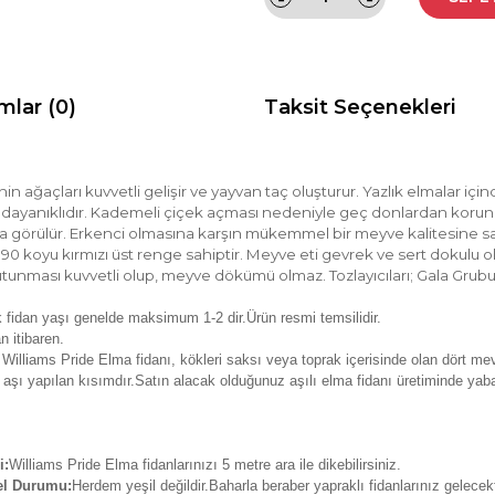
mlar (0)
Taksit Seçenekleri
in ağaçları kuvvetli gelişir ve yayvan taç oluşturur. Yazlık elmalar içi
 dayanıklıdır. Kademeli çiçek açması nedeniyle geç donlardan korunur
örülür. Erkenci olmasına karşın mükemmel bir meyve kalitesine sahipt
 90 koyu kırmızı üst renge sahiptir. Meyve eti gevrek ve sert dokulu o
unması kuvvetli olup, meyve dökümü olmaz. Tozlayıcıları; Gala Grubu, 
 fidan yaşı genelde maksimum 1-2 dir.Ürün resmi temsilidir.
n itibaren.
 Williams Pride Elma fidanı, kökleri saksı veya toprak içerisinde olan dört mev
 aşı yapılan kısımdır.Satın alacak olduğunuz aşılı elma fidanı üretiminde yab
i:
Williams Pride Elma fidanlarınızı 5 metre ara ile dikebilirsiniz.
el Durumu:
Herdem yeşil değildir.Baharla beraber yapraklı fidanlarınız gelecekt