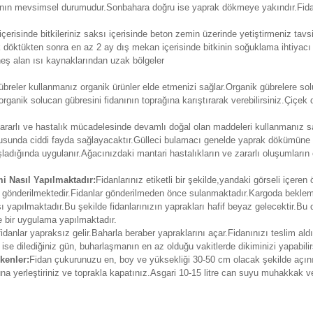
arının mevsimsel durumudur.Sonbahara doğru ise yaprak dökmeye yakındır.Fid
erisinde bitkileriniz saksı içerisinde beton zemin üzerinde yetiştirmeniz tavsi
k döktükten sonra en az 2 ay dış mekan içerisinde bitkinin soğuklama ihtiyacı 
eş alan ısı kaynaklarından uzak bölgeler
reler kullanmanız organik ürünler elde etmenizi sağlar.Organik gübrelere soluc
organik solucan gübresini fidanının toprağına karıştırarak verebilirsiniz.Çiç
, zararlı ve hastalık mücadelesinde devamlı doğal olan maddeleri kullanmanız s
usunda ciddi fayda sağlayacaktır.Gülleci bulamacı genelde yaprak dökümüne 
dığında uygulanır.Ağacınızdaki mantari hastalıkların ve zararlı oluşumların
i Nasıl Yapılmaktadır:
Fidanlarınız etiketli bir şekilde,yandaki görseli içeren
erine gönderilmektedir.Fidanlar gönderilmeden önce sulanmaktadır.Kargoda bek
ı yapılmaktadır.Bu şekilde fidanlarınızın yaprakları hafif beyaz gelecektir.Bu
de bir uygulama yapılmaktadır.
fidanlar yapraksız gelir.Baharla beraber yapraklarını açar.Fidanınızı teslim ald
 ise dilediğiniz gün, buharlaşmanın en az olduğu vakitlerde dikiminizi yapabilir
kenler:
Fidan çukurunuzu en, boy ve yüksekliği 30-50 cm olacak şekilde açın
runa yerleştiriniz ve toprakla kapatınız.Asgari 10-15 litre can suyu muhakkak v