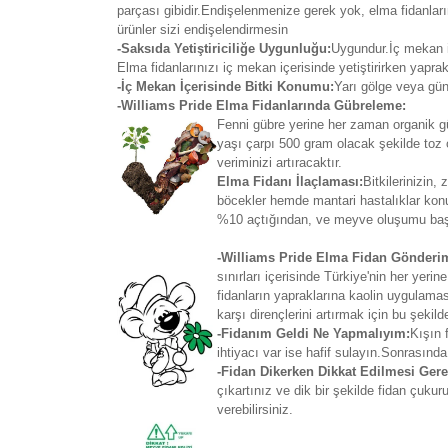
parçası gibidir.Endişelenmenize gerek yok, elma fidanl
ürünler sizi endişelendirmesin
-Saksıda Yetiştiriciliğe Uygunluğu:
Uygundur.İç mekan iç
Elma fidanlarınızı iç mekan içerisinde yetiştirirken yapra
-İç Mekan İçerisinde Bitki Konumu:
Yarı gölge veya gün
-Williams Pride Elma Fidanlarında Gübreleme:
Fenni gübre yerine her zaman organik güb
yaşı çarpı 500 gram olacak şekilde toz 
veriminizi artıracaktır.
Elma Fidanı İlaçlaması:
Bitkilerinizin
böcekler hemde mantari hastalıklar kon
%10 açtığından, ve meyve oluşumu başla
-Williams Pride Elma Fidan Gönderim
sınırları içerisinde Türkiye'nin her y
fidanların yapraklarına kaolin uygulamas
karşı dirençlerini artırmak için bu şekil
-Fidanım Geldi Ne Yapmalıyım:
Kışın 
ihtiyacı var ise hafif sulayın.Sonrasında
-Fidan Dikerken Dikkat Edilmesi Gere
çıkartınız ve dik bir şekilde fidan çuku
verebilirsiniz.