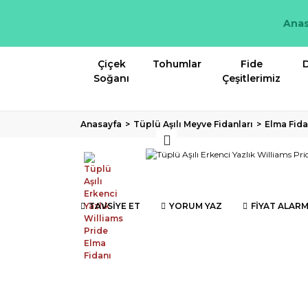
Anas
Çiçek
Tohumlar
Fide
D
Soğanı
Çeşitlerimiz
Anasayfa
Tüplü Aşılı Meyve Fidanları
Elma Fida
TAVSİYE ET
YORUM YAZ
FİYAT ALARM