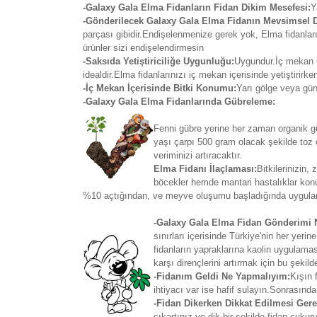
-Galaxy Gala Elma Fidanların Fidan Dikim Mesefesi:
Y
-Gönderilecek Galaxy Gala Elma Fidanın Mevsimsel
parçası gibidir.Endişelenmenize gerek yok, Elma fidanl
ürünler sizi endişelendirmesin
-Saksıda Yetiştiriciliğe Uygunluğu:
Uygundur.İç mekan iç
idealdir.Elma fidanlarınızı iç mekan içerisinde yetiştirir
-İç Mekan İçerisinde Bitki Konumu:
Yarı gölge veya gün
-Galaxy Gala Elma Fidanlarında Gübreleme:
Fenni gübre yerine her zaman organik güb
yaşı çarpı 500 gram olacak şekilde toz 
veriminizi artıracaktır.
Elma Fidanı İlaçlaması:
Bitkilerinizin
böcekler hemde mantari hastalıklar kon
%10 açtığından, ve meyve oluşumu başladığında uygulanır
-Galaxy Gala Elma Fidan Gönderimi N
sınırları içerisinde Türkiye'nin her y
fidanların yapraklarına kaolin uygulamas
karşı dirençlerini artırmak için bu şekil
-Fidanım Geldi Ne Yapmalıyım:
Kışın 
ihtiyacı var ise hafif sulayın.Sonrasında
-Fidan Dikerken Dikkat Edilmesi Gere
çıkartınız ve dik bir şekilde fidan çuku