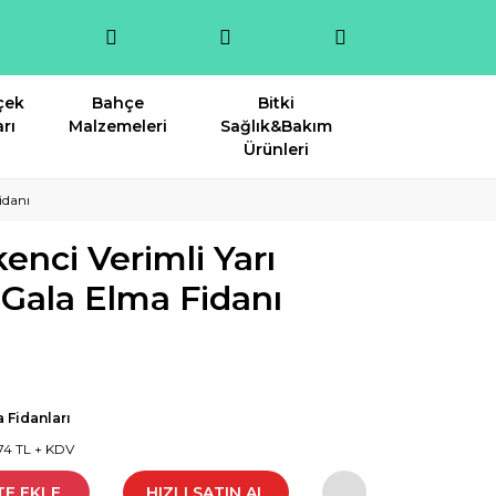
çek
Bahçe
Bitki
rı
Malzemeleri
Sağlık&Bakım
Ürünleri
idanı
kenci Verimli Yarı
Gala Elma Fidanı
 Fidanları
74 TL + KDV
TE EKLE
HIZLI SATIN AL