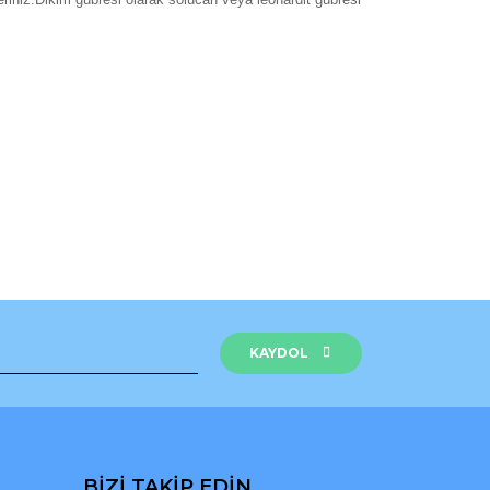
rak tarafımıza iletebilirsiniz.
KAYDOL
BİZİ TAKİP EDİN