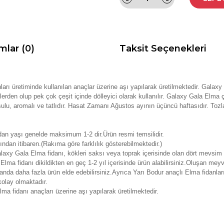
mlar (0)
Taksit Seçenekleri
arı üretiminde kullanılan anaçlar üzerine aşı yapılarak üretilmektedir. Galaxy 
erden olup pek çok çeşit içinde dölleyici olarak kullanılır. Galaxy Gala Elma çe
, sulu, aromalı ve tatlıdır. Hasat Zamanı Ağustos ayının üçüncü haftasıdır. Toz
dan yaşı genelde maksimum 1-2 dir.Ürün resmi temsilidir.
ından itibaren.(Rakıma göre farklılık gösterebilmektedir.)
laxy Gala Elma fidanı, kökleri saksı veya toprak içerisinde olan dört mevsim d
Elma fidanı dikildikten en geç 1-2 yıl içerisinde ürün alabilirsiniz.Oluşan meyv
anda daha fazla ürün elde edebilirsiniz.Ayrıca Yarı Bodur anaçlı Elma fidanla
kolay olmaktadır.
ma fidanı anaçları üzerine aşı yapılarak üretilmektedir.