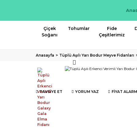
Anas
Çiçek
Tohumlar
Fide
D
Soğanı
Çeşitlerimiz
Anasayfa
Tüplü Aşılı Yarı Bodur Meyve Fidanları
TAVSİYE ET
YORUM YAZ
FİYAT ALARM