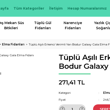
ayfa
Tüm Kategoriler
İletişim
Hesap Numaralarımız
ış Mekan Süs
Tüplü Gül
Narenciye
Yazlık Çi
Bitkileri
Fidanları
Fidanları
Soğanla
Elma Fidanları
Tüplü Aşılı Erkenci Verimli Yarı Bodur Galaxy Gala Elma F
Tüplü Aşılı Er
Bodur Galaxy 
I
271,41 TL
Kategori
Elma
Fiyat
246,
SEPE