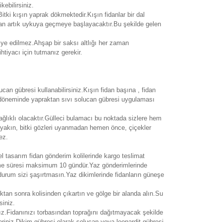
kebilirsiniz.
Bitki kışın yaprak dökmektedir.Kışın fidanlar bir dal
an artık uykuya geçmeye başlayacaktır.Bu şekilde gelen
siye edilmez.Ahşap bir saksı altlığı her zaman
htiyacı için tutmanız gerekir.
an gübresi kullanabilirsiniz.Kışın fidan başına , fidan
ek döneminde yapraktan sıvı solucan gübresi uygulaması
ağlıklı olacaktır.Gülleci bulamacı bu noktada sizlere hem
yakın, bitki gözleri uyanmadan hemen önce, çiçekler
ez.
zel tasarım fidan gönderim kolilerinde kargo teslimat
leme süresi maksimum 10 gündür.Yaz gönderimlerinde
 durum sizi şaşırtmasın.Yaz dikimlerinde fidanların güneşe
ıktan sonra kolisinden çıkartın ve gölge bir alanda alın.Su
siniz.
ız.Fidanınızı torbasından toprağını dağıtmayacak şekilde
eriniz.Dikim gübresi olarak solucan veya leonardit gübresi