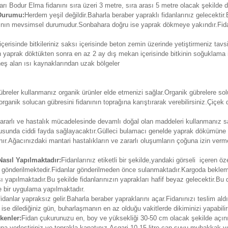
arı Bodur Elma fidanını sıra üzeri 3 metre, sıra arası 5 metre olacak şekilde di
 Durumu:
Herdem yeşil değildir.Baharla beraber yapraklı fidanlarınız gelecektir.
arının mevsimsel durumudur.Sonbahara doğru ise yaprak dökmeye yakındır.Fid
erisinde bitkileriniz saksı içerisinde beton zemin üzerinde yetiştirmeniz tav
ken yaprak döktükten sonra en az 2 ay dış mekan içerisinde bitkinin soğuklama i
eş alan ısı kaynaklarından uzak bölgeler
reler kullanmanız organik ürünler elde etmenizi sağlar.Organik gübrelere soluc
organik solucan gübresini fidanının toprağına karıştırarak verebilirsiniz.Çiç
, zararlı ve hastalık mücadelesinde devamlı doğal olan maddeleri kullanmanız s
usunda ciddi fayda sağlayacaktır.Gülleci bulamacı genelde yaprak dökümüne 
.Ağacınızdaki mantari hastalıkların ve zararlı oluşumların çoğuna izin verm
asıl Yapılmaktadır:
Fidanlarınız etiketli bir şekilde,yandaki görseli içeren ö
erine gönderilmektedir.Fidanlar gönderilmeden önce sulanmaktadır.Kargoda bek
ı yapılmaktadır.Bu şekilde fidanlarınızın yaprakları hafif beyaz gelecektir.Bu
de bir uygulama yapılmaktadır.
fidanlar yapraksız gelir.Baharla beraber yapraklarını açar.Fidanınızı teslim ald
 ise dilediğiniz gün, buharlaşmanın en az olduğu vakitlerde dikiminizi yapabilir
kenler:
Fidan çukurunuzu en, boy ve yüksekliği 30-50 cm olacak şekilde açın
runa yerleştiriniz ve toprakla kapatınız.Asgari 10-15 litre can suyu muhakkak v