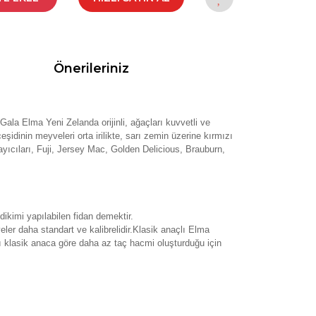
Önerileriniz
Gala Elma Yeni Zelanda orijinli, ağaçları kuvvetli ve
şidinin meyveleri orta irilikte, sarı zemin üzerine kırmızı
layıcıları, Fuji, Jersey Mac, Golden Delicious, Brauburn,
ikimi yapılabilen fidan demektir.
eler daha standart ve kalibrelidir.Klasik anaçlı Elma
rı klasik anaca göre daha az taç hacmi oluşturduğu için