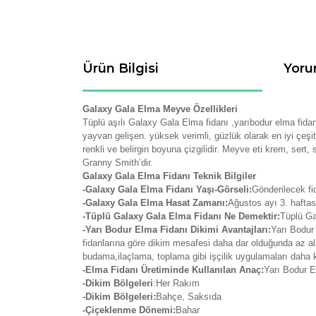
Ürün Bilgisi
Yoru
Galaxy Gala Elma Meyve Özellikleri
Tüplü aşılı Galaxy Gala Elma fidanı ,yarıbodur elma fidanl
yayvan gelişen. yüksek verimli, güzlük olarak en iyi çeşitl
renkli ve belirgin boyuna çizgilidir. Meyve eti krem, sert
Granny Smith’dir.
Galaxy Gala Elma Fidanı Teknik Bilgiler
-Galaxy Gala Elma Fidanı Yaşı-Görseli:
Gönderilecek fi
-Galaxy Gala Elma Hasat Zamanı:
Ağustos
ayı 3. haftas
-Tüplü Galaxy Gala Elma Fidanı Ne Demektir:
Tüplü Ga
-Yarı Bodur Elma Fidanı Dikimi Avantajları:
Yarı Bodur 
fidanlarına göre dikim mesafesi daha dar olduğunda az al
budama,ilaçlama, toplama gibi işçilik uygulamaları daha 
-Elma Fidanı Üretiminde Kullanılan Anaç:
Yarı Bodur El
-Dikim Bölgeleri
:Her Rakım
-Dikim Bölgeleri:
Bahçe, Saksıda
-Çiçeklenme Dönemi:
Bahar