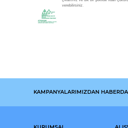
verebilirsiniz.
Bu ürünün fiyat bilgisi, resim, ürün açıklamaların
Görüş ve önerileriniz için teşekkür ederiz.
Ürün resmi kalitesiz, bozuk veya görüntülenemiyo
Ürün açıklamasında eksik bilgiler bulunuyor.
Ürün bilgilerinde hatalar bulunuyor.
Ürün fiyatı diğer sitelerden daha pahalı.
Bu ürüne benzer farklı alternatifler olmalı.
KAMPANYALARIMIZDAN HABERDA
KURUMSAL
ALIŞ