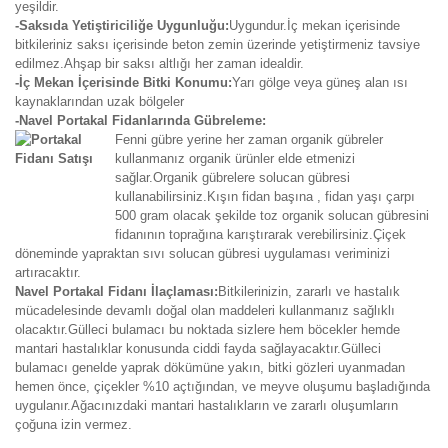
yeşildir.
-Saksıda Yetiştiriciliğe Uygunluğu:
Uygundur.İç mekan içerisinde
bitkileriniz saksı içerisinde beton zemin üzerinde yetiştirmeniz tavsiye
edilmez.Ahşap bir saksı altlığı her zaman idealdir.
-İç Mekan İçerisinde Bitki Konumu:
Yarı gölge veya güneş alan ısı
kaynaklarından uzak bölgeler
-Navel Portakal Fidanlarında Gübreleme:
Fenni gübre yerine her zaman organik gübreler
kullanmanız organik ürünler elde etmenizi
sağlar.Organik gübrelere solucan gübresi
kullanabilirsiniz.Kışın fidan başına , fidan yaşı çarpı
500 gram olacak şekilde toz organik solucan gübresini
fidanının toprağına karıştırarak verebilirsiniz.Çiçek
döneminde yapraktan sıvı solucan gübresi uygulaması veriminizi
artıracaktır.
Navel Portakal Fidanı İlaçlaması:
Bitkilerinizin, zararlı ve hastalık
mücadelesinde devamlı doğal olan maddeleri kullanmanız sağlıklı
olacaktır.Gülleci bulamacı bu noktada sizlere hem böcekler hemde
mantari hastalıklar konusunda ciddi fayda sağlayacaktır.Gülleci
bulamacı genelde yaprak dökümüne yakın, bitki gözleri uyanmadan
hemen önce, çiçekler %10 açtığından, ve meyve oluşumu başladığında
uygulanır.Ağacınızdaki mantari hastalıkların ve zararlı oluşumların
çoğuna izin vermez.