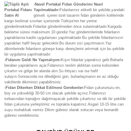
-Navel Portakal Fidan Gönderimi Nasıl
Yapılmaktadır:
Fidanlarınız etiketli bir şekilde,yandaki
görseli içeren özel tasarım fidan gönderim kolilerinde
kargo teslimat sınırları içerisinde Türkiye'nin her yerine
gönderilmektedir.Fidanlar gönderilmeden önce sulanmaktadır.Kargoda
bekleme süresi maksimum 10 gündür.Yaz gönderimlerinde fidanların
yapraklarına kaolin uygulaması yapılmaktadır.Bu şekilde fidanlarınızın
yaprakları hafif beyaz gelecektir.Bu durum sizi şaşırtmasın.Yaz
dikimlerinde fidanların güneşe karşı dirençlerini artırmak için bu şekilde
bir uygulama yapılmaktadır.
-Fidanım Geldi Ne Yapmalıyım:
Kışın fidanlar yapraksız gelir.Baharla
beraber yapraklarını açar.Fidanınızı teslim aldıktan sonra kolisinden
çıkartın ve gölge bir alanda alın.Su ihtiyacı var ise hafif
sulayın.Sonrasında ise dilediğiniz gün, buharlaşmanın en az olduğu
vakitlerde dikiminizi yapabilirsiniz.
-Fidan Dikerken Dikkat Edilmesi Gerekenler:
Fidan çukurunuzu en,
boy ve yüksekliği 30-50 cm olacak şekilde açınız.Fidanınızı
torbasından toprağını dağıtmayacak şekilde çıkartınız ve dik bir şekilde
fidan çukuruna yerleştiriniz ve toprakla kapatınız.Asgari 10-15 litre can
suyu muhakkak veriniz.Dikim gübresi olarak solucan veya leonardit
gübresi verebilirsiniz.
Bu ürünün fiyat bilgisi, resim, ürün açıklamalarında ve diğer