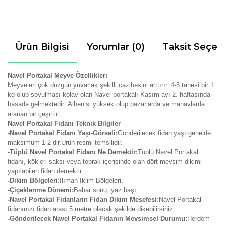
Ürün Bilgisi
Yorumlar (0)
Taksit Seçen
Navel Portakal Meyve Özellikleri
Meyveleri çok düzgün yuvarlak şekilli cazibesini arttırır.
4-5 tanesi bir 1
kg olup soyulması kolay olan Navel portakalı Kasım ayı 2. haftasında
hasada gelmektedir.
Albenisi yüksek olup pazarlarda ve manavlarda
aranan bir çeşittir.
Navel Portakal Fidanı Teknik Bilgiler
-Navel Portakal Fidanı Yaşı-Görseli:
Gönderilecek fidan yaşı genelde
maksimum 1-2 dir.Ürün resmi temsilidir.
-Tüplü Navel Portakal Fidanı Ne Demektir:
Tüplü Navel Portakal
fidanı, kökleri saksı veya toprak içerisinde olan dört mevsim dikimi
yapılabilen fidan demektir.
-Dikim Bölgeleri
:Ilıman İklim Bölgeleri.
-Çiçeklenme Dönemi:
Bahar sonu, yaz başı
-Navel Portakal Fidanların Fidan Dikim Mesefesi:
Navel Portakal
fidanınızı fidan arası 5 metre olacak şekilde dikebilirsiniz.
-Gönderilecek Navel Portakal Fidanın Mevsimsel Durumu:
Herdem