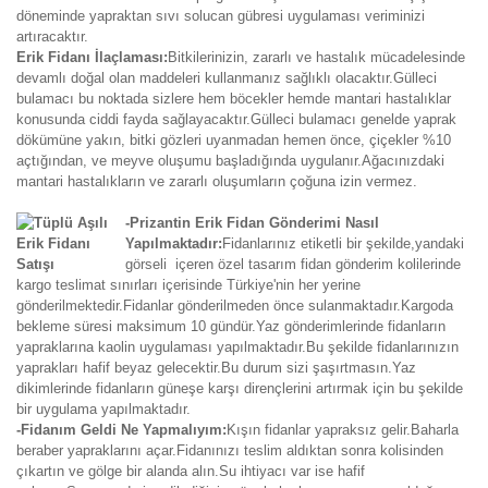
döneminde yapraktan sıvı solucan gübresi uygulaması veriminizi
artıracaktır.
Erik Fidanı İlaçlaması:
Bitkilerinizin, zararlı ve hastalık mücadelesinde
devamlı doğal olan maddeleri kullanmanız sağlıklı olacaktır.Gülleci
bulamacı bu noktada sizlere hem böcekler hemde mantari hastalıklar
konusunda ciddi fayda sağlayacaktır.Gülleci bulamacı genelde yaprak
dökümüne yakın, bitki gözleri uyanmadan hemen önce, çiçekler %10
açtığından, ve meyve oluşumu başladığında uygulanır.Ağacınızdaki
mantari hastalıkların ve zararlı oluşumların çoğuna izin vermez.
-Prizantin Erik Fidan Gönderimi Nasıl
Yapılmaktadır:
Fidanlarınız etiketli bir şekilde,yandaki
görseli içeren özel tasarım fidan gönderim kolilerinde
kargo teslimat sınırları içerisinde Türkiye'nin her yerine
gönderilmektedir.Fidanlar gönderilmeden önce sulanmaktadır.Kargoda
bekleme süresi maksimum 10 gündür.Yaz gönderimlerinde fidanların
yapraklarına kaolin uygulaması yapılmaktadır.Bu şekilde fidanlarınızın
yaprakları hafif beyaz gelecektir.Bu durum sizi şaşırtmasın.Yaz
dikimlerinde fidanların güneşe karşı dirençlerini artırmak için bu şekilde
bir uygulama yapılmaktadır.
-Fidanım Geldi Ne Yapmalıyım:
Kışın fidanlar yapraksız gelir.Baharla
beraber yapraklarını açar.Fidanınızı teslim aldıktan sonra kolisinden
çıkartın ve gölge bir alanda alın.Su ihtiyacı var ise hafif