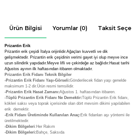
Ürün Bilgisi
Yorumlar (0)
Taksit Seçen
Prizantin Erik
Prizantin erik çeşidi İtalya orijinlidir.Ağaçları kuvvetli ve dik
gelişmektedir. Prizantin erik çeşidinin verimi gayet iyi olup meyve ince
uzun silindirik yapıdadır.Meyve lifli ve çekirdeğe az bağlıdır.Hasat tarihi
Ağustos ayının ilk haftasından itibaren olmaktadır.
Prizantin Erik Fidanı Teknik Bilgiler
-Prizantin Erik Fidanı Yaşı-Görseli:
Gönderilecek fidan yaşı genelde
maksimum 1-2 dir.Ürün resmi temsilidir.
-Prizantin Erik Hasat Zamanı:
Ağustos 1. haftasından itibaren.
-Tüplü Prizantin Erik Fidanı Ne Demektir:
Tüplü Prizantin Erik fidanı,
kökleri saksı veya toprak içerisinde olan dört mevsim dikimi yapılabilen
erik demektir.
-Erik Fidanı Üretiminde Kullanılan Anaç:
Erik fidanları aşı yöntemi ile
üretilmektedir.
-Dikim Bölgeleri
:Her Rakım
-Dikim Bölgeleri:
Bahçe, Saksıda