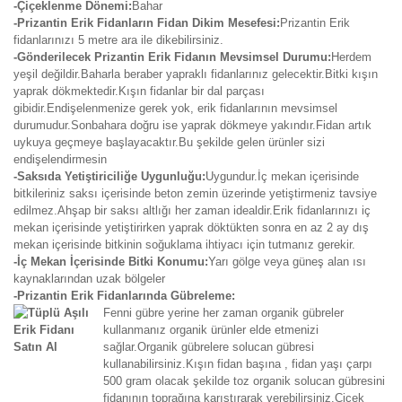
-Çiçeklenme Dönemi:
Bahar
-Prizantin Erik Fidanların Fidan Dikim Mesefesi:
Prizantin Erik
fidanlarınızı 5 metre ara ile dikebilirsiniz.
-Gönderilecek Prizantin Erik Fidanın Mevsimsel Durumu:
Herdem
yeşil değildir.Baharla beraber yapraklı fidanlarınız gelecektir.Bitki kışın
yaprak dökmektedir.Kışın fidanlar bir dal parçası
gibidir.Endişelenmenize gerek yok, erik fidanlarının mevsimsel
durumudur.Sonbahara doğru ise yaprak dökmeye yakındır.Fidan artık
uykuya geçmeye başlayacaktır.Bu şekilde gelen ürünler sizi
endişelendirmesin
-Saksıda Yetiştiriciliğe Uygunluğu:
Uygundur.İç mekan içerisinde
bitkileriniz saksı içerisinde beton zemin üzerinde yetiştirmeniz tavsiye
edilmez.Ahşap bir saksı altlığı her zaman idealdir.Erik fidanlarınızı iç
mekan içerisinde yetiştirirken yaprak döktükten sonra en az 2 ay dış
mekan içerisinde bitkinin soğuklama ihtiyacı için tutmanız gerekir.
-İç Mekan İçerisinde Bitki Konumu:
Yarı gölge veya güneş alan ısı
kaynaklarından uzak bölgeler
-Prizantin Erik Fidanlarında Gübreleme:
Fenni gübre yerine her zaman organik gübreler
kullanmanız organik ürünler elde etmenizi
sağlar.Organik gübrelere solucan gübresi
kullanabilirsiniz.Kışın fidan başına , fidan yaşı çarpı
500 gram olacak şekilde toz organik solucan gübresini
fidanının toprağına karıştırarak verebilirsiniz.Çiçek