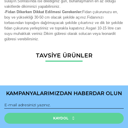
sulayın.Sonrasında ise dilediğiniz gün, buharlaşmanın en az olduğu
vakitlerde dikiminizi yapabilirsiniz.
-Fidan Dikerken Dikkat Edilmesi Gerekenler:
Fidan çukurunuzu en,
boy ve yüksekliği 30-50 cm olacak şekilde açınız.Fidanınızı
torbasından toprağını dağıtmayacak şekilde çıkartınız ve dik bir şekilde
fidan çukuruna yerleştiriniz ve toprakla kapatınız.Asgari 10-15 litre can
suyu muhakkak veriniz.Dikim gübresi olarak solucan veya leonardit
gübresi verebilirsiniz.
Bu ürünün fiyat bilgisi, resim, ürün açıklamalarında ve diğer
TAVSİYE ÜRÜNLER
konularda yetersiz gördüğünüz noktaları öneri formunu
Bu ürüne ilk yorumu siz yapın!
kullanarak tarafımıza iletebilirsiniz.
Görüş ve önerileriniz için teşekkür ederiz.
Yorum Yaz
Ürün resmi kalitesiz, bozuk veya görüntülenemiyor.
Ürün açıklamasında eksik bilgiler bulunuyor.
KAMPANYALARIMIZDAN HABERDAR OLUN
Ürün bilgilerinde hatalar bulunuyor.
Ürün fiyatı diğer sitelerden daha pahalı.
Bu ürüne benzer farklı alternatifler olmalı.
KAYDOL