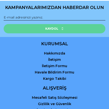
Ürün açıklamasında eksik bilgiler bulunuyor.
KAMPANYALARIMIZDAN HABERDAR OLUN
Ürün bilgilerinde hatalar bulunuyor.
Ürün fiyatı diğer sitelerden daha pahalı.
Bu ürüne benzer farklı alternatifler olmalı.
KAYDOL
KURUMSAL
Hakkımızda
Gönder
İletişim
İletişim Formu
Havale Bildirim Formu
Kargo Takibi
ALIŞVERİŞ
Mesafeli Satış Sözleşmesi
Gizlilik ve Güvenlik