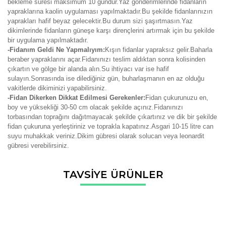
bekleme süresi maksimum 10 gündür.Yaz gönderimlerinde fidanların
yapraklarına kaolin uygulaması yapılmaktadır.Bu şekilde fidanlarınızın
yaprakları hafif beyaz gelecektir.Bu durum sizi şaşırtmasın.Yaz
dikimlerinde fidanların güneşe karşı dirençlerini artırmak için bu şekilde
bir uygulama yapılmaktadır.
-Fidanım Geldi Ne Yapmalıyım:
Kışın fidanlar yapraksız gelir.Baharla
beraber yapraklarını açar.Fidanınızı teslim aldıktan sonra kolisinden
çıkartın ve gölge bir alanda alın.Su ihtiyacı var ise hafif
sulayın.Sonrasında ise dilediğiniz gün, buharlaşmanın en az olduğu
vakitlerde dikiminizi yapabilirsiniz.
-Fidan Dikerken Dikkat Edilmesi Gerekenler:
Fidan çukurunuzu en,
boy ve yüksekliği 30-50 cm olacak şekilde açınız.Fidanınızı
torbasından toprağını dağıtmayacak şekilde çıkartınız ve dik bir şekilde
fidan çukuruna yerleştiriniz ve toprakla kapatınız.Asgari 10-15 litre can
suyu muhakkak veriniz.Dikim gübresi olarak solucan veya leonardit
gübresi verebilirsiniz.
Bu ürünün fiyat bilgisi, resim, ürün açıklamalarında ve diğer
TAVSİYE ÜRÜNLER
konularda yetersiz gördüğünüz noktaları öneri formunu
Bu ürüne ilk yorumu siz yapın!
kullanarak tarafımıza iletebilirsiniz.
Görüş ve önerileriniz için teşekkür ederiz.
Yorum Yaz
Ürün resmi kalitesiz, bozuk veya görüntülenemiyor.