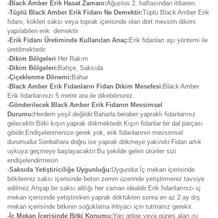
-Black Amber Erik Hasat Zamanı:
Ağustos 2. haftasından itibaren.
-Tüplü Black Amber Erik Fidanı Ne Demektir:
Tüplü Black Amber Erik
fidanı, kökleri saksı veya toprak içerisinde olan dört mevsim dikimi
yapılabilen erik demektir.
-Erik Fidanı Üretiminde Kullanılan Anaç:
Erik fidanları aşı yöntemi ile
üretilmektedir.
-Dikim Bölgeleri
:Her Rakım
-Dikim Bölgeleri:
Bahçe, Saksıda
-Çiçeklenme Dönemi:
Bahar
-Black Amber Erik Fidanların Fidan Dikim Mesefesi:
Black Amber
Erik fidanlarınızı 5 metre ara ile dikebilirsiniz.
-Gönderilecek Black Amber Erik Fidanın Mevsimsel
Durumu:
Herdem yeşil değildir.Baharla beraber yapraklı fidanlarınız
gelecektir.Bitki kışın yaprak dökmektedir.Kışın fidanlar bir dal parçası
gibidir.Endişelenmenize gerek yok, erik fidanlarının mevsimsel
durumudur.Sonbahara doğru ise yaprak dökmeye yakındır.Fidan artık
uykuya geçmeye başlayacaktır.Bu şekilde gelen ürünler sizi
endişelendirmesin
-Saksıda Yetiştiriciliğe Uygunluğu:
Uygundur.İç mekan içerisinde
bitkileriniz saksı içerisinde beton zemin üzerinde yetiştirmeniz tavsiye
edilmez.Ahşap bir saksı altlığı her zaman idealdir.Erik fidanlarınızı iç
mekan içerisinde yetiştirirken yaprak döktükten sonra en az 2 ay dış
mekan içerisinde bitkinin soğuklama ihtiyacı için tutmanız gerekir.
-İç Mekan İçerisinde Bitki Konumu:
Yarı gölge veya güneş alan ısı