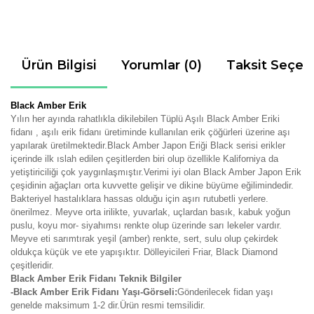
Ürün Bilgisi
Yorumlar (0)
Taksit Seçen
Black Amber Erik
Yılın her ayında rahatlıkla dikilebilen Tüplü Aşılı Black Amber Eriki
fidanı , aşılı erik fidanı üretiminde kullanılan erik çöğürleri üzerine aşı
yapılarak üretilmektedir.Black Amber Japon Eriği Black serisi erikler
içerinde ilk ıslah edilen çeşitlerden biri olup özellikle Kaliforniya da
yetiştiriciliği çok yaygınlaşmıştır.Verimi iyi olan Black Amber Japon Erik
çeşidinin ağaçları orta kuvvette gelişir ve dikine büyüme eğilimindedir.
Bakteriyel hastalıklara hassas olduğu için aşırı rutubetli yerlere.
önerilmez. Meyve orta irilikte, yuvarlak, uçlardan basık, kabuk yoğun
puslu, koyu mor- siyahımsı renkte olup üzerinde sarı lekeler vardır.
Meyve eti sarımtırak yeşil (amber) renkte, sert, sulu olup çekirdek
oldukça küçük ve ete yapışıktır. Dölleyicileri Friar, Black Diamond
çeşitleridir.
Black Amber Erik Fidanı Teknik Bilgiler
-Black Amber Erik Fidanı Yaşı-Görseli:
Gönderilecek fidan yaşı
genelde maksimum 1-2 dir.Ürün resmi temsilidir.