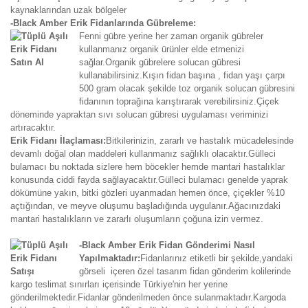
kaynaklarından uzak bölgeler
-Black Amber Erik Fidanlarında Gübreleme:
Fenni gübre yerine her zaman organik gübreler
kullanmanız organik ürünler elde etmenizi
sağlar.Organik gübrelere solucan gübresi
kullanabilirsiniz.Kışın fidan başına , fidan yaşı çarpı
500 gram olacak şekilde toz organik solucan gübresini
fidanının toprağına karıştırarak verebilirsiniz.Çiçek
döneminde yapraktan sıvı solucan gübresi uygulaması veriminizi
artıracaktır.
Erik Fidanı İlaçlaması:
Bitkilerinizin, zararlı ve hastalık mücadelesinde
devamlı doğal olan maddeleri kullanmanız sağlıklı olacaktır.Gülleci
bulamacı bu noktada sizlere hem böcekler hemde mantari hastalıklar
konusunda ciddi fayda sağlayacaktır.Gülleci bulamacı genelde yaprak
dökümüne yakın, bitki gözleri uyanmadan hemen önce, çiçekler %10
açtığından, ve meyve oluşumu başladığında uygulanır.Ağacınızdaki
mantari hastalıkların ve zararlı oluşumların çoğuna izin vermez.
-Black Amber Erik Fidan Gönderimi Nasıl
Yapılmaktadır:
Fidanlarınız etiketli bir şekilde,yandaki
görseli içeren özel tasarım fidan gönderim kolilerinde
kargo teslimat sınırları içerisinde Türkiye'nin her yerine
gönderilmektedir.Fidanlar gönderilmeden önce sulanmaktadır.Kargoda