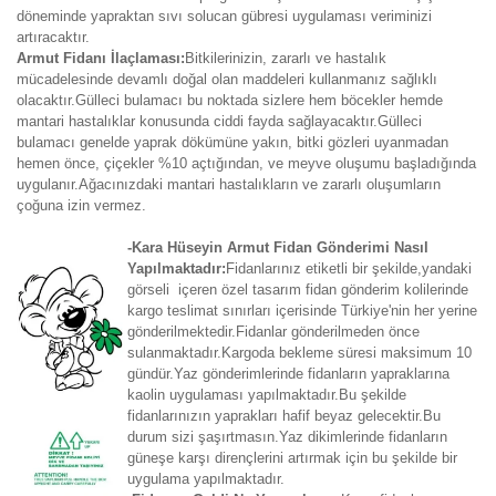
döneminde yapraktan sıvı solucan gübresi uygulaması veriminizi
artıracaktır.
Armut Fidanı İlaçlaması:
Bitkilerinizin, zararlı ve hastalık
mücadelesinde devamlı doğal olan maddeleri kullanmanız sağlıklı
olacaktır.Gülleci bulamacı bu noktada sizlere hem böcekler hemde
mantari hastalıklar konusunda ciddi fayda sağlayacaktır.Gülleci
bulamacı genelde yaprak dökümüne yakın, bitki gözleri uyanmadan
hemen önce, çiçekler %10 açtığından, ve meyve oluşumu başladığında
uygulanır.Ağacınızdaki mantari hastalıkların ve zararlı oluşumların
çoğuna izin vermez.
-Kara Hüseyin Armut Fidan Gönderimi Nasıl
Yapılmaktadır:
Fidanlarınız etiketli bir şekilde,yandaki
görseli içeren özel tasarım fidan gönderim kolilerinde
kargo teslimat sınırları içerisinde Türkiye'nin her yerine
gönderilmektedir.Fidanlar gönderilmeden önce
sulanmaktadır.Kargoda bekleme süresi maksimum 10
gündür.Yaz gönderimlerinde fidanların yapraklarına
kaolin uygulaması yapılmaktadır.Bu şekilde
fidanlarınızın yaprakları hafif beyaz gelecektir.Bu
durum sizi şaşırtmasın.Yaz dikimlerinde fidanların
güneşe karşı dirençlerini artırmak için bu şekilde bir
uygulama yapılmaktadır.