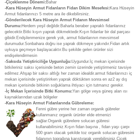
-Çiçeklenme Dönemi:
Bahar
-Kara Hüseyin Armut Fidanların Fidan Dikim Mesefesi:
Kara Hüseyin
Armut fidanlarınızı 5 metre ara ile dikebilirsiniz.
-Gönderilecek Kara Hüseyin Armut Fidanın Mevsimsel
Durumu:
Herdem yeşil değildir.Baharla beraber yapraklı fidanlarınız
gelecektir.Bitki kışın yaprak dökmektedir.Kışın fidanlar bir dal parçası
gibidir.Endşilenmenize gerek yok, armut fidanlarının mevsimsel
durumudur.Sonbahara doğru ise yaprak dökmeye yakındır.Fidan artık
uykuya geçmeye başlayacaktır.Bu şekilde gelen ürünler sizi
endişelendirmesin
-Saksıda Yetiştiriciliğe Uygunluğu:
Uygundur.İç mekan içerisinde
bitkileriniz saksı içerisinde beton zemin üzerinde yetiştirmeniz tavsiye
edilmez.Ahşap bir saksı altlığı her zaman idealdir.armut fidanlarınızı iç
mekan içerisinde yetiştirirken yaprak döktükten sonra en az2 ay dış
mekan içerisinde bitkinin soğuklama ihtiyacı için tutmanız gerekir.
-İç Mekan İçerisinde Bitki Konumu:
Yarı gölge veya güneş alan ısı
kaynaklarından uzak bölgeler
-Kara Hüseyin Armut Fidanlarında Gübreleme:
Fenni gübre yerine her zaman organik gübreler
kullanmanız organik ürünler elde etmenizi
sağlar.Organik gübrelere solucan gübresi
kullanabilirsiniz.Kışın fidan başına , fidan yaşı çarpı
500 gram olacak şekilde toz organik solucan gübresini
fidanının toprağına karıştırarak verebilirsiniz.Çiçek