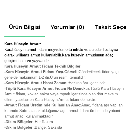
Ürün Bilgisi
Yorumlar (0)
Taksit Seçen
Kara Hüseyin Armut
Karahüseyin armut fidanı meyveleri orta irilikte ve suludur.Tozlayıcı
olarak williams armut kullanılabilir.Kara hüseyin armudunun ağaç
gelişimi hızlı ve yayvandır.
Kara Hüseyin Armut Fidanı Teknik Bilgiler
-Kara Hüseyin Armut Fidanı Yaşı-Görseli:
Gönderilecek fidan yaşı
genelde maksimum 1-2 dir.Ürün resmi temsilidir.
-Kara Hüseyin Armut Hasat Zamanı:
Haziran Ayı içerisinde
-Tüplü Kara Hüseyin Armut Fidanı Ne Demektir:
Tüplü Kara Hüseyin
Armut fidanı, kökleri saksı veya toprak içerisinde olan dört mevsim
dikimi yapılabilen Kara Hüseyin Armut fidanı demektir.
-Armut Fidanı Üretiminde Kullanılan Anaç:
Anaç, fidana aşı yapılan
kısımdır.Satın alacak olduğunuz aşılı armut fidanı üretiminde yabani
armut anacı kullanılmaktadır.
-Dikim Bölgeleri
:Her Rakım
-Dikim Bölgeleri:
Bahçe, Saksıda