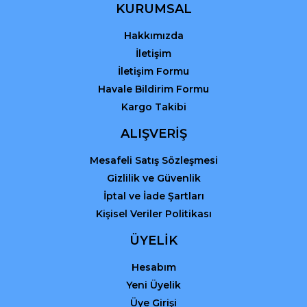
Ürün fiyatı diğer sitelerden daha pahalı.
KURUMSAL
Bu ürüne benzer farklı alternatifler olmalı.
Hakkımızda
İletişim
İletişim Formu
Havale Bildirim Formu
Kargo Takibi
Gönder
ALIŞVERİŞ
Mesafeli Satış Sözleşmesi
Gizlilik ve Güvenlik
İptal ve İade Şartları
Kişisel Veriler Politikası
ÜYELİK
Hesabım
Yeni Üyelik
Üye Girişi