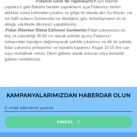
-Fidanım Geldi Ne Yapmalıyım:
Kışın fidanlar
yapraksız gelir.Baharla beraber yapraklarını açar.Fidanınızı teslim
aldıktan sonra kolisinden çıkartın ve gölge bir alanda alın.Su ihtiyacı var
ise hafif sulayın.Sonrasında ise dilediğiniz gün, buharlaşmanın en az
olduğu vakitlerde dikiminizi yapabilirsiniz.
-Fidan Dikerken Dikkat Edilmesi Gerekenler:
Fidan çukurunuzu en,
boy ve yüksekliği 30-50 cm olacak şekilde açınız.Fidanınızı
torbasından toprağını dağıtmayacak şekilde çıkartınız ve dik bir şekilde
fidan çukuruna yerleştiriniz ve toprakla kapatınız.Asgari 10-15 litre can
suyu muhakkak veriniz.Dikim gübresi olarak solucan veya leonardit
gübresi verebilirsiniz.
Bu ürünün fiyat bilgisi, resim, ürün açıklamalarında ve diğer
konularda yetersiz gördüğünüz noktaları öneri formunu
Bu ürüne ilk yorumu siz yapın!
kullanarak tarafımıza iletebilirsiniz.
KAMPANYALARIMIZDAN HABERDAR OLUN
Görüş ve önerileriniz için teşekkür ederiz.
Yorum Yaz
Ürün resmi kalitesiz, bozuk veya görüntülenemiyor.
Ürün açıklamasında eksik bilgiler bulunuyor.
KAYDOL
Ürün bilgilerinde hatalar bulunuyor.