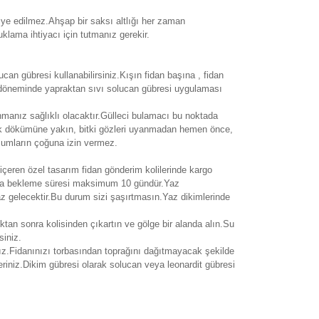
siye edilmez.Ahşap bir saksı altlığı her zaman
klama ihtiyacı için tutmanız gerekir.
an gübresi kullanabilirsiniz.Kışın fidan başına , fidan
ek döneminde yapraktan sıvı solucan gübresi uygulaması
anmanız sağlıklı olacaktır.Gülleci bulamacı bu noktada
ak dökümüne yakın, bitki gözleri uyanmadan hemen önce,
şumların çoğuna izin vermez.
i içeren özel tasarım fidan gönderim kolilerinde kargo
rgoda bekleme süresi maksimum 10 gündür.Yaz
yaz gelecektir.Bu durum sizi şaşırtmasın.Yaz dikimlerinde
ıktan sonra kolisinden çıkartın ve gölge bir alanda alın.Su
siniz.
ız.Fidanınızı torbasından toprağını dağıtmayacak şekilde
eriniz.Dikim gübresi olarak solucan veya leonardit gübresi