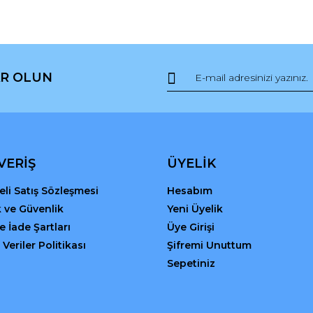
da ve diğer konularda yetersiz gördüğünüz noktaları öneri formunu kullana
Bu ürüne ilk yorumu siz yapın!
R OLUN
r.
Yorum Yaz
VERİŞ
ÜYELİK
li Satış Sözleşmesi
Hesabım
ik ve Güvenlik
Yeni Üyelik
ve İade Şartları
Üye Girişi
 Veriler Politikası
Şifremi Unuttum
Gönder
Sepetiniz