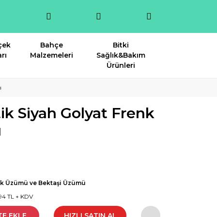
çek
Bahçe
Bitki
rı
Malzemeleri
Sağlık&Bakım
Ürünleri
ı
k Siyah Golyat Frenk
ı
nk Üzümü ve Bektaşi Üzümü
94 TL + KDV
TE EKLE
HIZLI SATIN AL