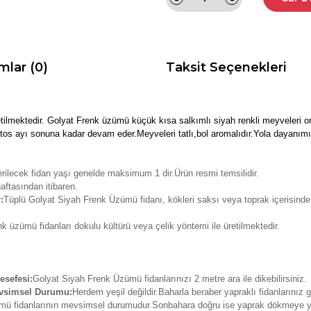
mlar (0)
Taksit Seçenekleri
etilmektedir. Golyat Frenk üzümü küçük kısa salkımlı siyah renkli meyveleri 
tos ayı sonuna kadar devam eder.Meyveleri tatlı,bol aromalıdır.Yola dayanım
rilecek fidan yaşı genelde maksimum 1 dir.Ürün resmi temsilidir.
aftasından itibaren.
:
Tüplü Golyat Siyah Frenk Üzümü fidanı, kökleri saksı veya toprak içerisinde
k üzümü fidanları dokulu kültürü veya çelik yöntemi ile üretilmektedir.
esefesi:
Golyat Siyah Frenk Üzümü fidanlarınızı 2 metre ara ile dikebilirsiniz.
evsimsel Durumu:
Herdem yeşil değildir.Baharla beraber yapraklı fidanlarınız g
zümü fidanlarının mevsimsel durumudur.Sonbahara doğru ise yaprak dökmeye y