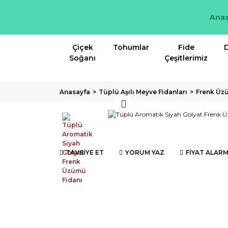
Anas
Çiçek
Tohumlar
Fide
D
Soğanı
Çeşitlerimiz
Anasayfa
Tüplü Aşılı Meyve Fidanları
Frenk Üz
TAVSİYE ET
YORUM YAZ
FİYAT ALARM