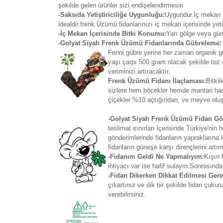
şekilde gelen ürünler sizi endişelendirmesin
-Saksıda Yetiştiriciliğe Uygunluğu:
Uygundur.İç mekan iç
idealdir.frenk Üzümü fidanlarınızı iç mekan içerisinde yet
-İç Mekan İçerisinde Bitki Konumu:
Yarı gölge veya gün
-Golyat Siyah Frenk Üzümü Fidanlarında Gübreleme:
Fenni gübre yerine her zaman organik güb
yaşı çarpı 500 gram olacak şekilde toz 
veriminizi artıracaktır.
Frenk Üzümü Fidanı İlaçlaması:
Bitki
sizlere hem böcekler hemde mantari has
çiçekler %10 açtığından, ve meyve oluş
-Golyat Siyah Frenk Üzümü Fidan Gön
teslimat sınırları içerisinde Türkiye'
gönderimlerinde fidanların yapraklarına 
fidanların güneşe karşı dirençlerini artı
-Fidanım Geldi Ne Yapmalıyım:
Kışın 
ihtiyacı var ise hafif sulayın.Sonrasında
-Fidan Dikerken Dikkat Edilmesi Gere
çıkartınız ve dik bir şekilde fidan çuku
verebilirsiniz.