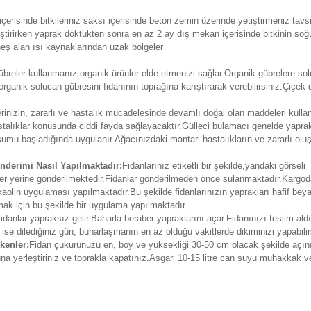
erisinde bitkileriniz saksı içerisinde beton zemin üzerinde yetiştirmeniz tav
iştirirken yaprak döktükten sonra en az 2 ay dış mekan içerisinde bitkinin soğu
eş alan ısı kaynaklarından uzak bölgeler
reler kullanmanız organik ürünler elde etmenizi sağlar.Organik gübrelere soluc
organik solucan gübresini fidanının toprağına karıştırarak verebilirsiniz.Çiç
lerinizin, zararlı ve hastalık mücadelesinde devamlı doğal olan maddeleri kull
talıklar konusunda ciddi fayda sağlayacaktır.Gülleci bulamacı genelde yapr
umu başladığında uygulanır.Ağacınızdaki mantari hastalıkların ve zararlı olu
derimi Nasıl Yapılmaktadır:
Fidanlarınız etiketli bir şekilde,yandaki görsel
nin her yerine gönderilmektedir.Fidanlar gönderilmeden önce sulanmaktadır.Ka
kaolin uygulaması yapılmaktadır.Bu şekilde fidanlarınızın yaprakları hafif be
rmak için bu şekilde bir uygulama yapılmaktadır.
fidanlar yapraksız gelir.Baharla beraber yapraklarını açar.Fidanınızı teslim ald
 ise dilediğiniz gün, buharlaşmanın en az olduğu vakitlerde dikiminizi yapabilir
kenler:
Fidan çukurunuzu en, boy ve yüksekliği 30-50 cm olacak şekilde açın
runa yerleştiriniz ve toprakla kapatınız.Asgari 10-15 litre can suyu muhakkak v