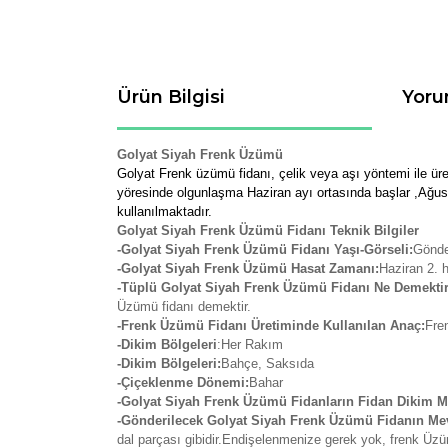
Ürün Bilgisi
Yoru
Golyat Siyah Frenk Üzümü
Golyat Frenk üzümü fidanı, çelik veya aşı yöntemi ile ür
yöresinde olgunlaşma Haziran ayı ortasında başlar ,Ağus
kullanılmaktadır.
Golyat Siyah Frenk Üzümü Fidanı Teknik Bilgiler
-Golyat Siyah Frenk Üzümü Fidanı Yaşı-Görseli:
Gönde
-Golyat Siyah Frenk Üzümü Hasat Zamanı:
Haziran 2. h
-Tüplü Golyat Siyah Frenk Üzümü Fidanı Ne Demektir
Üzümü fidanı demektir.
-Frenk Üzümü Fidanı Üretiminde Kullanılan Anaç:
Fren
-Dikim Bölgeleri
:Her Rakım
-Dikim Bölgeleri:
Bahçe, Saksıda
-Çiçeklenme Dönemi:
Bahar
-Golyat Siyah Frenk Üzümü Fidanların Fidan Dikim M
-Gönderilecek Golyat Siyah Frenk Üzümü Fidanın M
dal parçası gibidir.Endişelenmenize gerek yok, frenk Ü