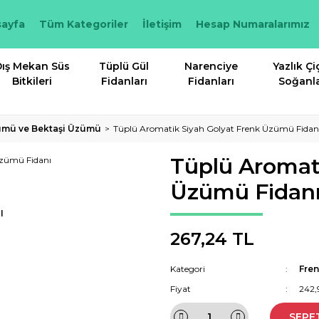
ayfa
Tüm Kategoriler
İletişim
Hesap Numaralarımız
ış Mekan Süs
Tüplü Gül
Narenciye
Yazlık Çi
Bitkileri
Fidanları
Fidanları
Soğanla
ümü ve Bektaşi Üzümü
Tüplü Aromatik Siyah Golyat Frenk Üzümü Fidan
Tüplü Aromati
Üzümü Fidan
I
267,24 TL
Kategori
Fre
Fiyat
242,
SEPE