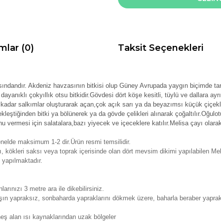
mlar (0)
Taksit Seçenekleri
asındandır. Akdeniz havzasının bitkisi olup Güney Avrupada yaygın biçimde t
ayanıklı çokyıllık otsu bitkidir.Gövdesi dört köşe kesitli, tüylü ve dallara ayrı
adar salkımlar oluşturarak açan,çok açık sarı ya da beyazımsı küçük çiçekler
leştiğinden bitki ya bölünerek ya da gövde çelikleri alınarak çoğaltılır.Oğulotu 
u vermesi için salatalara,bazı yiyecek ve içeceklere katılır.Melisa çayı olarak 
nelde maksimum 1-2 dir.Ürün resmi temsilidir.
ı, kökleri saksı veya toprak içerisinde olan dört mevsim dikimi yapılabilen Mel
 yapılmaktadır.
larınızı 3 metre ara ile dikebilirsiniz.
şın yapraksız, sonbaharda yapraklarını dökmek üzere, baharla beraber yaprak
eş alan ısı kaynaklarından uzak bölgeler