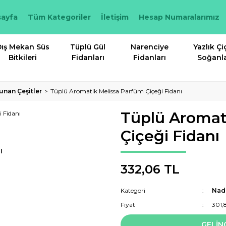
ayfa
Tüm Kategoriler
İletişim
Hesap Numaralarımız
ış Mekan Süs
Tüplü Gül
Narenciye
Yazlık Çi
Bitkileri
Fidanları
Fidanları
Soğanla
unan Çeşitler
Tüplü Aromatik Melissa Parfüm Çiçeği Fidanı
Tüplü Aromat
Çiçeği Fidanı
I
332,06 TL
Kategori
Nadi
Fiyat
301,
GELİN