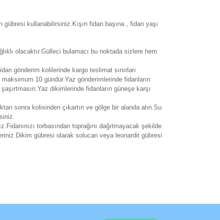
gübresi kullanabilirsiniz.Kışın fidan başına , fidan yaşı
ğlıklı olacaktır.Gülleci bulamacı bu noktada sizlere hem
fidan gönderim kolilerinde kargo teslimat sınırları
si maksimum 10 gündür.Yaz gönderimlerinde fidanların
i şaşırtmasın.Yaz dikimlerinde fidanların güneşe karşı
ıktan sonra kolisinden çıkartın ve gölge bir alanda alın.Su
siniz.
ız.Fidanınızı torbasından toprağını dağıtmayacak şekilde
eriniz.Dikim gübresi olarak solucan veya leonardit gübresi
rak tarafımıza iletebilirsiniz.