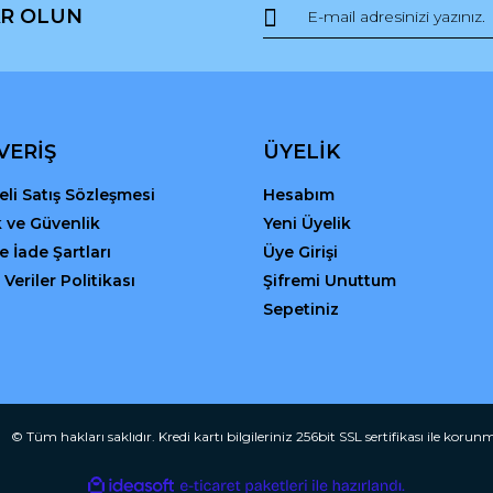
R OLUN
r.
Yorum Yaz
VERİŞ
ÜYELİK
li Satış Sözleşmesi
Hesabım
ik ve Güvenlik
Yeni Üyelik
ve İade Şartları
Üye Girişi
 Veriler Politikası
Şifremi Unuttum
Gönder
Sepetiniz
© Tüm hakları saklıdır. Kredi kartı bilgileriniz 256bit SSL sertifikası ile korun
ile
ideasoft
e-