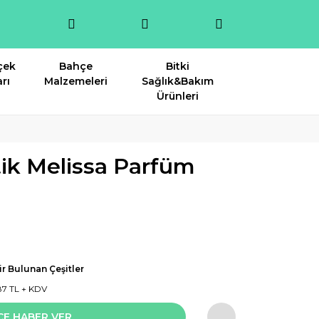
çek
Bahçe
Bitki
rı
Malzemeleri
Sağlık&Bakım
Ürünleri
ik Melissa Parfüm
r Bulunan Çeşitler
87 TL + KDV
CE HABER VER