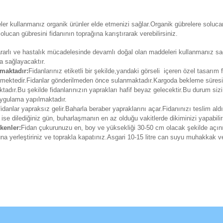
er kullanmanız organik ürünler elde etmenizi sağlar.Organik gübrelere solucan 
lucan gübresini fidanının toprağına karıştırarak verebilirsiniz.
 zararlı ve hastalık mücadelesinde devamlı doğal olan maddeleri kullanmanız sa
a sağlayacaktır.
maktadır:
Fidanlarınız etiketli bir şekilde,yandaki görseli içeren özel tasarım 
erilmektedir.Fidanlar gönderilmeden önce sulanmaktadır.Kargoda bekleme süre
adır.Bu şekilde fidanlarınızın yaprakları hafif beyaz gelecektir.Bu durum siz
 uygulama yapılmaktadır.
fidanlar yapraksız gelir.Baharla beraber yapraklarını açar.Fidanınızı teslim ald
 ise dilediğiniz gün, buharlaşmanın en az olduğu vakitlerde dikiminizi yapabilir
kenler:
Fidan çukurunuzu en, boy ve yüksekliği 30-50 cm olacak şekilde açın
runa yerleştiriniz ve toprakla kapatınız.Asgari 10-15 litre can suyu muhakkak v
da ve diğer konularda yetersiz gördüğünüz noktaları öneri formunu kullana
Bu ürüne ilk yorumu siz yapın!