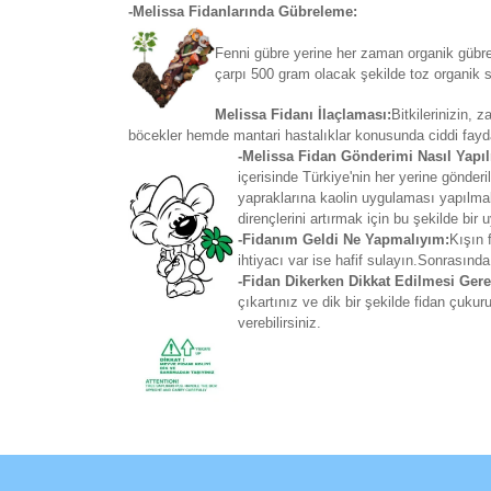
-Melissa Fidanlarında Gübreleme:
Fenni gübre yerine her zaman organik gübrel
çarpı 500 gram olacak şekilde toz organik so
Melissa Fidanı İlaçlaması:
Bitkilerinizin,
böcekler hemde mantari hastalıklar konusunda ciddi fayd
-Melissa Fidan Gönderimi Nasıl Yapıl
içerisinde Türkiye'nin her yerine gönd
yapraklarına kaolin uygulaması yapılmakt
dirençlerini artırmak için bu şekilde bir
-Fidanım Geldi Ne Yapmalıyım:
Kışın 
ihtiyacı var ise hafif sulayın.Sonrasında
-Fidan Dikerken Dikkat Edilmesi Gere
çıkartınız ve dik bir şekilde fidan çuku
verebilirsiniz.
Bu ürünün fiyat bilgisi, resim, ürün açıklamaların
Görüş ve önerileriniz için teşekkür ederiz.