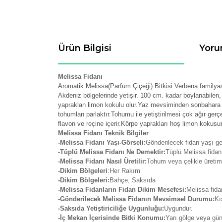
Ürün Bilgisi
Yoru
Melissa Fidanı
Aromatik Melissa(Parfüm Çiçeği) Bitkisi Verbena family
Akdeniz bölgelerinde yetişir. 100 cm. kadar boylanabilen, d
yapraklan limon kokulu olur.Yaz mevsiminden sonbahara k
tohumlan parlaktır.Tohumu ile yetiştirilmesi çok ağır gerçek
flavon ve reçine içerir.Körpe yaprakları hoş limon kokusun
Melissa Fidanı Teknik Bilgiler
-Melissa Fidanı Yaşı-Görseli:
Gönderilecek fidan yaşı ge
-Tüplü Melissa Fidanı Ne Demektir:
Tüplü Melissa fidan
-Melissa Fidanı Nasıl Üretilir:
Tohum veya çelikle üretim
-Dikim Bölgeleri
:Her Rakım
-Dikim Bölgeleri:
Bahçe, Saksıda
-Melissa Fidanların Fidan Dikim Mesefesi:
Melissa fidan
-Gönderilecek Melissa Fidanın Mevsimsel Durumu:
Kı
-Saksıda Yetiştiriciliğe Uygunluğu:
Uygundur.
-İç Mekan İçerisinde Bitki Konumu:
Yarı gölge veya gün