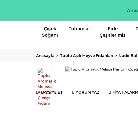
Anas
Çiçek
Tohumlar
Fide
D
Soğanı
Çeşitlerimiz
Anasayfa
Tüplü Aşılı Meyve Fidanları
Nadir Bul
TAVSİYE ET
YORUM YAZ
FİYAT ALARM