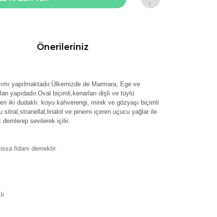
Önerileriniz
arımı yapılmaktadır.Ülkemizde de Marmara, Ege ve
lan yapıdadır.Oval biçimli,kenarları dişli ve tüylü
i iki dudaklı: koyu kahverengi, minik ve gözyaşı biçimli
sitral,stranellal,linalol ve pinemi içeren uçucu yağlar ile
demlenip sevilerek içilir.
issa fidanı demektir.
lı