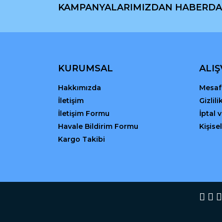
KAMPANYALARIMIZDAN HABERDA
Ürün resmi kalitesiz, bozuk veya görüntülenemiyo
Ürün açıklamasında eksik bilgiler bulunuyor.
Ürün bilgilerinde hatalar bulunuyor.
Ürün fiyatı diğer sitelerden daha pahalı.
Bu ürüne benzer farklı alternatifler olmalı.
KURUMSAL
ALIŞ
Hakkımızda
Mesafe
İletişim
Gizlil
İletişim Formu
İptal 
Havale Bildirim Formu
Kişisel
Kargo Takibi