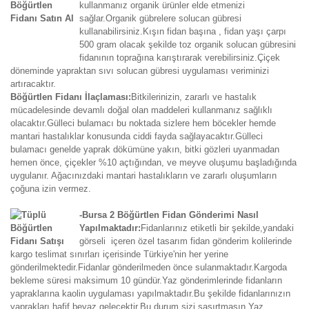
kullanmanız organik ürünler elde etmenizi
sağlar.Organik gübrelere solucan gübresi
kullanabilirsiniz.Kışın fidan başına , fidan yaşı çarpı
500 gram olacak şekilde toz organik solucan gübresini
fidanının toprağına karıştırarak verebilirsiniz.Çiçek
döneminde yapraktan sıvı solucan gübresi uygulaması veriminizi
artıracaktır.
Böğürtlen Fidanı İlaçlaması:
Bitkilerinizin, zararlı ve hastalık
mücadelesinde devamlı doğal olan maddeleri kullanmanız sağlıklı
olacaktır.Gülleci bulamacı bu noktada sizlere hem böcekler hemde
mantari hastalıklar konusunda ciddi fayda sağlayacaktır.Gülleci
bulamacı genelde yaprak dökümüne yakın, bitki gözleri uyanmadan
hemen önce, çiçekler %10 açtığından, ve meyve oluşumu başladığında
uygulanır. Ağacınızdaki mantari hastalıkların ve zararlı oluşumların
çoğuna izin vermez.
-Bursa 2 Böğürtlen Fidan Gönderimi Nasıl
Yapılmaktadır:
Fidanlarınız etiketli bir şekilde,yandaki
görseli içeren özel tasarım fidan gönderim kolilerinde
kargo teslimat sınırları içerisinde Türkiye'nin her yerine
gönderilmektedir.Fidanlar gönderilmeden önce sulanmaktadır.Kargoda
bekleme süresi maksimum 10 gündür.Yaz gönderimlerinde fidanların
yapraklarına kaolin uygulaması yapılmaktadır.Bu şekilde fidanlarınızın
yaprakları hafif beyaz gelecektir.Bu durum sizi şaşırtmasın.Yaz