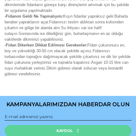
dikimlerinde fidanların güneşe karşı dirençlerini artırmak için bu şekilde
bir uygulama yapılmaktadır.
-Fidanım Geldi Ne Yapmalıyım:
Kışın fidanlar yapraksız gelir.Baharla
beraber yapraklarını açar.Fidanınızı teslim aldıktan sonra kolisinden
çıkartın ve gölge bir alanda alın.Su ihtiyacı var ise hafif
sulayın.Sonrasında ise dilediğiniz gün, buharlaşmanın en az olduğu
vakitlerde dikiminizi yapabilirsiniz.
-Fidan Dikerken Dikkat Edilmesi Gerekenler:
Fidan çukurunuzu en,
boy ve yüksekliği 30-50 cm olacak şekilde açınız.Fidanınızı
torbasından toprağını dağıtmayacak şekilde çıkartınız ve dik bir şekilde
fidan çukuruna yerleştiriniz ve toprakla kapatınız.Asgari 10-15 litre can
suyu muhakkak veriniz.Dikim gübresi olarak solucan veya leonardit
gübresi verebilirsiniz.
Bu ürünün fiyat bilgisi, resim, ürün açıklamalarında ve diğer
konularda yetersiz gördüğünüz noktaları öneri formunu
Bu ürüne ilk yorumu siz yapın!
kullanarak tarafımıza iletebilirsiniz.
KAMPANYALARIMIZDAN HABERDAR OLUN
Görüş ve önerileriniz için teşekkür ederiz.
Yorum Yaz
Ürün resmi kalitesiz, bozuk veya görüntülenemiyor.
Ürün açıklamasında eksik bilgiler bulunuyor.
KAYDOL