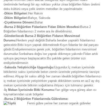
üretiminde herhangi bir aşı noktası yoktur ziraa böğürtlen fidanı üretimi
doku kültürü veya çelik üretim metodları ile yapılmaktadır.
-Dikim Bölgeleri
:Her Rakım
-Dikim Bölgeleri:
Bahçe, Saksıda
-Çiçeklenme Dönemi:
Bahar
-Bursa 2 Böğürtlen Fidanların Fidan Dikim Mesefesi:
Bursa 2
Böğürtlen fidanlarınızı 2 metre ara ile dikebilirsiniz.
-Gönderilecek Bursa 2 Böğürtlen Fidanın Mevsimsel
Durumu:
Herdem yeşil değildir.Baharla beraber yapraklı fidanlarınız
gelecektir.Bitki kışın yaprak dökmektedir.Kışın fidanlar bir dal parçası
gibidir.Endişelenmenize gerek yok, böğürtlen fidanlarının mevsimsel
durumudur.Sonbahara doğru ise yaprak dökmeye yakındır.Fidan artık
uykuya geçmeye başlayacaktır.Bu şekilde gelen ürünler sizi
endişelendirmesin
-Saksıda Yetiştiriciliğe Uygunluğu:
Uygundur.İç mekan içerisinde
bitkileriniz saksı içerisinde beton zemin üzerinde yetiştirmeniz tavsiye
edilmez.Ahşap bir saksı altlığı her zaman idealdir.böğürtlen fidanlarınızı
iç mekan içerisinde yetiştirirken yaprak döktükten sonra en az2 ay dış
mekan içerisinde bitkinin soğuklama ihtiyacı için tutmanız gerekir.
-İç Mekan İçerisinde Bitki Konumu:
Yarı gölge veya güneş alan ısı
kaynaklarından uzak bölgeler
-Bursa 2 Böğürtlen Fidanlarında Gübreleme:
Fenni gübre yerine her zaman organik gübreler