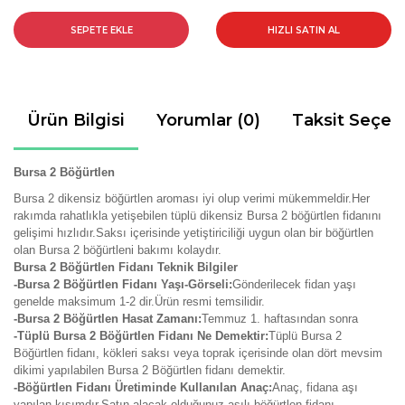
SEPETE EKLE
HIZLI SATIN AL
Ürün Bilgisi
Yorumlar (0)
Taksit Seçen
Bursa 2 Böğürtlen
Bursa 2 dikensiz böğürtlen aroması iyi olup verimi mükemmeldir.Her
rakımda rahatlıkla yetişebilen tüplü dikensiz Bursa 2 böğürtlen fidanını
gelişimi hızlıdır.Saksı içerisinde yetiştiriciliği uygun olan bir böğürtlen
olan Bursa 2 böğürtleni bakımı kolaydır.
Bursa 2 Böğürtlen Fidanı Teknik Bilgiler
-Bursa 2 Böğürtlen Fidanı Yaşı-Görseli:
Gönderilecek fidan yaşı
genelde maksimum 1-2 dir.Ürün resmi temsilidir.
-Bursa 2 Böğürtlen Hasat Zamanı:
Temmuz 1. haftasından sonra
-Tüplü Bursa 2 Böğürtlen Fidanı Ne Demektir:
Tüplü Bursa 2
Böğürtlen fidanı, kökleri saksı veya toprak içerisinde olan dört mevsim
dikimi yapılabilen Bursa 2 Böğürtlen fidanı demektir.
-Böğürtlen Fidanı Üretiminde Kullanılan Anaç:
Anaç, fidana aşı
yapılan kısımdır.Satın alacak olduğunuz aşılı böğürtlen fidanı