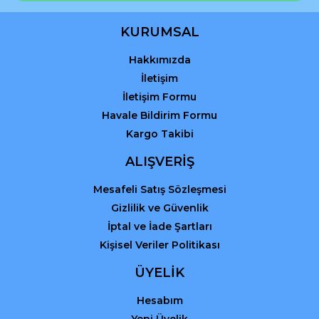
Ürün bilgilerinde hatalar bulunuyor.
Ürün fiyatı diğer sitelerden daha pahalı.
KURUMSAL
Bu ürüne benzer farklı alternatifler olmalı.
Hakkımızda
İletişim
İletişim Formu
Havale Bildirim Formu
Kargo Takibi
Gönder
ALIŞVERİŞ
Mesafeli Satış Sözleşmesi
Gizlilik ve Güvenlik
İptal ve İade Şartları
Kişisel Veriler Politikası
ÜYELİK
Hesabım