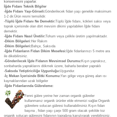
konservesini yaparlar.
İğde Fidanı Teknik Bilgiler
-İğde Fidanı Yaşı-Görseli:
Gönderilecek fidan yaşı genelde maksimum
1-2 dir.Ürün resmi temsilidir.
-Tüplü İğde Fidanı Ne Demektir:
Tüplü İğde fidanı, kökleri saksı veya
toprak içerisinde olan dört mevsim dikimi yapılabilen İğde fidanı
demektir.
-İğde Fidanı Nasıl Üretilir:
Tohum veya çelikle üretim yapılmaktadır.
-Dikim Bölgeleri
:Her Rakım
-Dikim Bölgeleri:
Bahçe, Saksıda
-İğde Fidanların Fidan Dikim Mesefesi:
İğde fidanlarınızı 5 metre ara
ile dikebilirsiniz.
-Gönderilecek İğde Fidanın Mevsimsel Durumu:
Kışın yapraksız,
sonbaharda yapraklarını dökmek üzere, baharla beraber yapraklı
-Saksıda Yetiştiriciliğe Uygunluğu:
Uygundur.
-İç Mekan İçerisinde Bitki Konumu:
Yarı gölge veya güneş alan ısı
kaynaklarından uzak bölgeler
-İğde Fidanlarında Gübreleme:
Fenni gübre yerine her zaman organik gübreler
kullanmanız organik ürünler elde etmenizi sağlar.Organik
gübrelere solucan gübresi kullanabilirsiniz.Kışın fidan
başına , fidan yaşı çarpı 500 gram olacak şekilde toz
organik solucan gübresini fidanının toprağına karıştırarak verebilirsiniz.