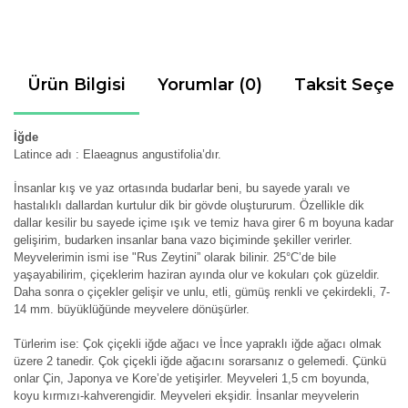
Ürün Bilgisi
Yorumlar (0)
Taksit Seçen
İğde
Latince adı : Elaeagnus angustifolia’dır.
İnsanlar kış ve yaz ortasında budarlar beni, bu sayede yaralı ve
hastalıklı dallardan kurtulur dik bir gövde oluştururum. Özellikle dik
dallar kesilir bu sayede içime ışık ve temiz hava girer 6 m boyuna kadar
gelişirim, budarken insanlar bana vazo biçiminde şekiller verirler.
Meyvelerimin ismi ise "Rus Zeytini” olarak bilinir. 25°C’de bile
yaşayabilirim, çiçeklerim haziran ayında olur ve kokuları çok güzeldir.
Daha sonra o çiçekler gelişir ve unlu, etli, gümüş renkli ve çekirdekli, 7-
14 mm. büyüklüğünde meyvelere dönüşürler.
Türlerim ise: Çok çiçekli iğde ağacı ve İnce yapraklı iğde ağacı olmak
üzere 2 tanedir. Çok çiçekli iğde ağacını sorarsanız o gelemedi. Çünkü
onlar Çin, Japonya ve Kore’de yetişirler. Meyveleri 1,5 cm boyunda,
koyu kırmızı-kahverengidir. Meyveleri ekşidir. İnsanlar meyvelerin