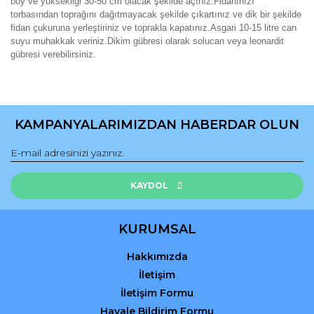
boy ve yüksekliği 30-50 cm olacak şekilde açınız.Fidanınızı
torbasından toprağını dağıtmayacak şekilde çıkartınız ve dik bir şekilde
fidan çukuruna yerleştiriniz ve toprakla kapatınız.Asgari 10-15 litre can
suyu muhakkak veriniz.Dikim gübresi olarak solucan veya leonardit
gübresi verebilirsiniz.
Bu ürünün fiyat bilgisi, resim, ürün açıklamalarında ve diğer
konularda yetersiz gördüğünüz noktaları öneri formunu
Bu ürüne ilk yorumu siz yapın!
kullanarak tarafımıza iletebilirsiniz.
KAMPANYALARIMIZDAN HABERDAR OLUN
Görüş ve önerileriniz için teşekkür ederiz.
Yorum Yaz
Ürün resmi kalitesiz, bozuk veya görüntülenemiyor.
Ürün açıklamasında eksik bilgiler bulunuyor.
KAYDOL
Ürün bilgilerinde hatalar bulunuyor.
Ürün fiyatı diğer sitelerden daha pahalı.
KURUMSAL
Bu ürüne benzer farklı alternatifler olmalı.
Hakkımızda
İletişim
İletişim Formu
Havale Bildirim Formu