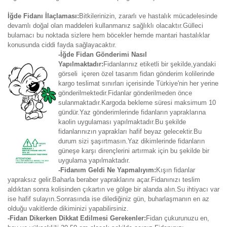
İğde Fidanı İlaçlaması:
Bitkilerinizin, zararlı ve hastalık mücadelesinde
devamlı doğal olan maddeleri kullanmanız sağlıklı olacaktır.Gülleci
bulamacı bu noktada sizlere hem böcekler hemde mantari hastalıklar
konusunda ciddi fayda sağlayacaktır.
-İğde Fidan Gönderimi Nasıl
Yapılmaktadır:
Fidanlarınız etiketli bir şekilde,yandaki
görseli içeren özel tasarım fidan gönderim kolilerinde
kargo teslimat sınırları içerisinde Türkiye'nin her yerine
gönderilmektedir.Fidanlar gönderilmeden önce
sulanmaktadır.Kargoda bekleme süresi maksimum 10
gündür.Yaz gönderimlerinde fidanların yapraklarına
kaolin uygulaması yapılmaktadır.Bu şekilde
fidanlarınızın yaprakları hafif beyaz gelecektir.Bu
durum sizi şaşırtmasın.Yaz dikimlerinde fidanların
güneşe karşı dirençlerini artırmak için bu şekilde bir
uygulama yapılmaktadır.
-Fidanım Geldi Ne Yapmalıyım:
Kışın fidanlar
yapraksız gelir.Baharla beraber yapraklarını açar.Fidanınızı teslim
aldıktan sonra kolisinden çıkartın ve gölge bir alanda alın.Su ihtiyacı var
ise hafif sulayın.Sonrasında ise dilediğiniz gün, buharlaşmanın en az
olduğu vakitlerde dikiminizi yapabilirsiniz.
-Fidan Dikerken Dikkat Edilmesi Gerekenler:
Fidan çukurunuzu en,