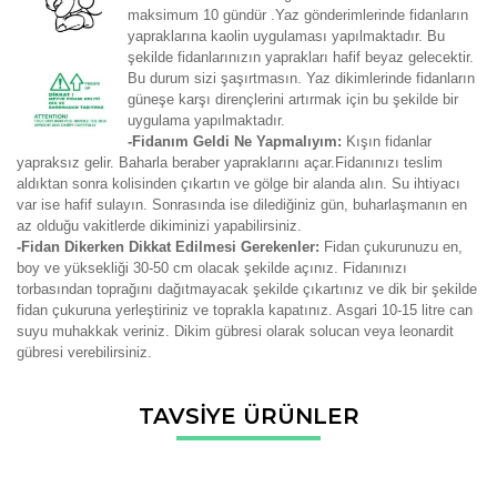
maksimum 10 gündür .Yaz gönderimlerinde fidanların
yapraklarına kaolin uygulaması yapılmaktadır. Bu
şekilde fidanlarınızın yaprakları hafif beyaz gelecektir.
Bu durum sizi şaşırtmasın. Yaz dikimlerinde fidanların
güneşe karşı dirençlerini artırmak için bu şekilde bir
uygulama yapılmaktadır.
-Fidanım Geldi Ne Yapmalıyım:
Kışın fidanlar
yapraksız gelir. Baharla beraber yapraklarını açar.Fidanınızı teslim
aldıktan sonra kolisinden çıkartın ve gölge bir alanda alın. Su ihtiyacı
var ise hafif sulayın. Sonrasında ise dilediğiniz gün, buharlaşmanın en
az olduğu vakitlerde dikiminizi yapabilirsiniz.
-Fidan Dikerken Dikkat Edilmesi Gerekenler:
Fidan çukurunuzu en,
boy ve yüksekliği 30-50 cm olacak şekilde açınız. Fidanınızı
torbasından toprağını dağıtmayacak şekilde çıkartınız ve dik bir şekilde
fidan çukuruna yerleştiriniz ve toprakla kapatınız. Asgari 10-15 litre can
suyu muhakkak veriniz. Dikim gübresi olarak solucan veya leonardit
gübresi verebilirsiniz.
Bu ürünün fiyat bilgisi, resim, ürün açıklamalarında ve diğer
TAVSİYE ÜRÜNLER
konularda yetersiz gördüğünüz noktaları öneri formunu
Bu ürüne ilk yorumu siz yapın!
kullanarak tarafımıza iletebilirsiniz.
Görüş ve önerileriniz için teşekkür ederiz.