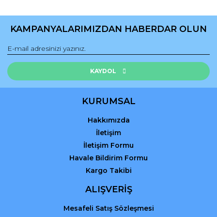
Yorum Yaz
Ürün resmi kalitesiz, bozuk veya görüntülenemiyor.
Ürün açıklamasında eksik bilgiler bulunuyor.
KAMPANYALARIMIZDAN HABERDAR OLUN
Ürün bilgilerinde hatalar bulunuyor.
Ürün fiyatı diğer sitelerden daha pahalı.
Bu ürüne benzer farklı alternatifler olmalı.
KAYDOL
KURUMSAL
Hakkımızda
Gönder
İletişim
İletişim Formu
Havale Bildirim Formu
Kargo Takibi
ALIŞVERİŞ
Mesafeli Satış Sözleşmesi