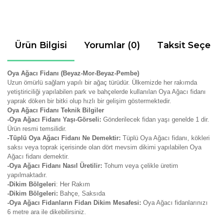
Ürün Bilgisi
Yorumlar (0)
Taksit Seçen
Oya Ağacı Fidanı (Beyaz-Mor-Beyaz-Pembe)
Uzun ömürlü sağlam yapılı bir ağaç türüdür. Ülkemizde her rakımda
yetiştiriciliği yapılabilen park ve bahçelerde kullanılan Oya Ağacı fidanı
yaprak döken bir bitki olup hızlı bir gelişim göstermektedir.
Oya Ağacı Fidanı Teknik Bilgiler
-Oya Ağacı Fidanı Yaşı-Görseli:
Gönderilecek fidan yaşı genelde 1 dir.
Ürün resmi temsilidir.
-Tüplü Oya Ağacı Fidanı Ne Demektir:
Tüplü Oya Ağacı fidanı, kökleri
saksı veya toprak içerisinde olan dört mevsim dikimi yapılabilen Oya
Ağacı fidanı demektir.
-Oya Ağacı Fidanı Nasıl Üretilir:
Tohum veya çelikle üretim
yapılmaktadır.
-Dikim Bölgeleri
: Her Rakım
-Dikim Bölgeleri:
Bahçe, Saksıda
-Oya Ağacı Fidanların Fidan Dikim Mesafesi:
Oya Ağacı fidanlarınızı
6 metre ara ile dikebilirsiniz.