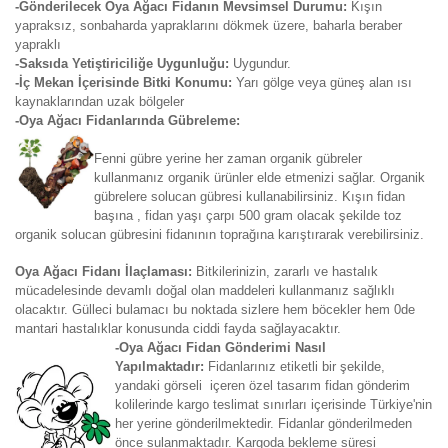
-Gönderilecek Oya Ağacı Fidanın Mevsimsel Durumu:
Kışın
yapraksız, sonbaharda yapraklarını dökmek üzere, baharla beraber
yapraklı
-Saksıda Yetiştiriciliğe Uygunluğu:
Uygundur.
-İç Mekan İçerisinde Bitki Konumu:
Yarı gölge veya güneş alan ısı
kaynaklarından uzak bölgeler
-Oya Ağacı Fidanlarında Gübreleme:
Fenni gübre yerine her zaman organik gübreler
kullanmanız organik ürünler elde etmenizi sağlar. Organik
gübrelere solucan gübresi kullanabilirsiniz. Kışın fidan
başına , fidan yaşı çarpı 500 gram olacak şekilde toz
organik solucan gübresini fidanının toprağına karıştırarak verebilirsiniz.
Oya Ağacı Fidanı İlaçlaması:
Bitkilerinizin, zararlı ve hastalık
mücadelesinde devamlı doğal olan maddeleri kullanmanız sağlıklı
olacaktır. Gülleci bulamacı bu noktada sizlere hem böcekler hem 0de
mantari hastalıklar konusunda ciddi fayda sağlayacaktır.
-Oya Ağacı Fidan Gönderimi Nasıl
Yapılmaktadır:
Fidanlarınız etiketli bir şekilde,
yandaki görseli içeren özel tasarım fidan gönderim
kolilerinde kargo teslimat sınırları içerisinde Türkiye'nin
her yerine gönderilmektedir. Fidanlar gönderilmeden
önce sulanmaktadır. Kargoda bekleme süresi