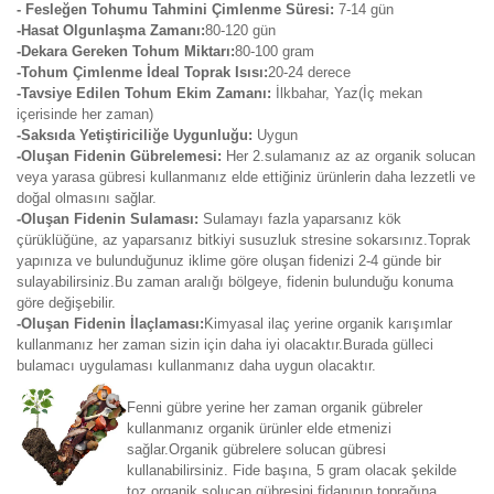
- Fesleğen Tohumu Tahmini Çimlenme Süresi:
7-14
gün
-Hasat Olgunlaşma Zamanı:
80-120 gün
-Dekara Gereken Tohum Miktarı:
80-100 gram
-Tohum Çimlenme İdeal Toprak Isısı:
20-24 derece
-Tavsiye Edilen Tohum Ekim Zamanı:
İlkbahar, Yaz(İç mekan
içerisinde her zaman)
-Saksıda Yetiştiriciliğe Uygunluğu:
Uygun
-Oluşan Fidenin Gübrelemesi:
Her 2.sulamanız az az organik solucan
veya yarasa gübresi kullanmanız elde ettiğiniz ürünlerin daha lezzetli ve
doğal olmasını sağlar.
-Oluşan Fidenin Sulaması:
Sulamayı fazla yaparsanız kök
çürüklüğüne, az yaparsanız bitkiyi susuzluk stresine sokarsınız.Toprak
yapınıza ve bulunduğunuz iklime göre oluşan fidenizi 2-4 günde bir
sulayabilirsiniz.Bu zaman aralığı bölgeye, fidenin bulunduğu konuma
göre değişebilir.
-Oluşan Fidenin İlaçlaması:
Kimyasal ilaç yerine organik karışımlar
kullanmanız her zaman sizin için daha iyi olacaktır.Burada gülleci
bulamacı uygulaması kullanmanız daha uygun olacaktır.
Fenni gübre yerine her zaman organik gübreler
kullanmanız organik ürünler elde etmenizi
sağlar.Organik gübrelere solucan gübresi
kullanabilirsiniz. Fide başına, 5 gram olacak şekilde
toz organik solucan gübresini fidanının toprağına