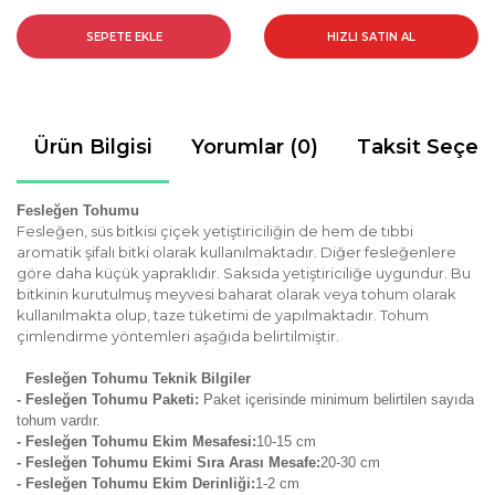
SEPETE EKLE
HIZLI SATIN AL
Ürün Bilgisi
Yorumlar (0)
Taksit Seçen
Fesleğen Tohumu
Fesleğen, süs bitkisi çiçek yetiştiriciliğin de hem de tıbbi
aromatik şifalı bitki olarak kullanılmaktadır. Diğer fesleğenlere
göre daha küçük yapraklıdır. Saksıda yetiştiriciliğe uygundur. Bu
bitkinin kurutulmuş meyvesi baharat olarak veya tohum olarak
kullanılmakta olup, taze tüketimi de yapılmaktadır. Tohum
çimlendirme yöntemleri aşağıda belirtilmiştir.
Fesleğen Tohumu Teknik Bilgiler
- Fesleğen Tohumu Paketi:
Paket içerisinde minimum belirtilen sayıda
tohum vardır.
-
Fesleğen
Tohumu Ekim Mesafesi:
10-15 cm
- Fesleğen Tohumu Ekimi Sıra Arası Mesafe:
2
0-30 cm
- Fesleğen Tohumu Ekim Derinliği:
1-2 cm