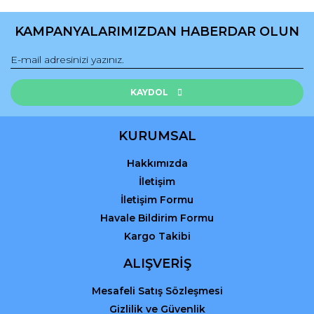
Ürün resmi kalitesiz, bozuk veya görüntülenemiyor.
Ürün açıklamasında eksik bilgiler bulunuyor.
KAMPANYALARIMIZDAN HABERDAR OLUN
Ürün bilgilerinde hatalar bulunuyor.
Ürün fiyatı diğer sitelerden daha pahalı.
Bu ürüne benzer farklı alternatifler olmalı.
KAYDOL
KURUMSAL
Hakkımızda
Gönder
İletişim
İletişim Formu
Havale Bildirim Formu
Kargo Takibi
ALIŞVERİŞ
Mesafeli Satış Sözleşmesi
Gizlilik ve Güvenlik