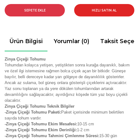
SEPETE EKLE
HIZLI SATIN AL
Ürün Bilgisi
Yorumlar (0)
Taksit Seçen
Zinya Çiçeği Tohumu
Tohumdan kolayca yetişen, yetiştikten sonra kurağa dayanıklı, bakım
ve özel ilgi istemesine rağmen bolca çiçek açan bir bitkidir. Güneşe
bayılır, belli dereceye kadar yarı gölgeye de dayanıklılık gösterirler.
Ancak az sulama, bol güneş onlara gösterişli çiçeklerini açtıracaktır.
Yaz sonu toplanan ya da yere dökülen tohumlarından artarak
devamlılığını sağlayacaktır, ayırdığınız köşede tüm yaz boyu çiçekli
olacaktır.
Zinya Çiçeği Tohumu Teknik Bilgiler
-Zinya Çiçeği Tohumu Paketi:
Paket içerisinde minimum belirtilen
sayıda tohum vardır.
-Zinya Çiçeği Tohumu Ekim Mesafesi:
10-15 cm
-Zinya Çiçeği Tohumu Ekim Derinliği:
1-2 cm
-Zinya Çiçeği Tohumu Tahmini Çimlenme Süresi:
15-30 gün