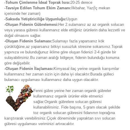
-Tohum Çimlenme İdeal Toprak Isısı:
20-25 derece
-Tavsiye Edilen Tohum Ekim Zamanı:
İlkbahar, Yaz(İç mekan
içerisinde her zaman)
-Saksıda Yetiştiriciliğe Uygunluğu:
Uygun
-Oluşan Fidenin Gübrelemesi:
Her 2.sulamanız az az organik solucan
veya yarasa gübresi kullanmanız elde ettiğiniz ürünlerin daha lezzetli ve
doğal olmasını sağlar.
-Oluşan Fidenin Sulaması:
Sulamayı fazla yaparsanız kök
çürüklüğüne,az yaparsanız bitkiyi susuzluk stresine sokarsınız.Toprak
yapınıza ve bulunduğunuz iklime göre oluşan fidenizi 2-4 günde bir
sulayabilirsiniz.Bu zaman aralığı bölgeye, fidenin bulunduğu konuma
göre değişebilir.
-Oluşan Fidenin İlaçlaması:
Kimyasal ilaç yerine organik karışımlar
kullanmanız her zaman sizin için daha iyi olacaktır.Burada gülleci
bulamacı uygulaması kullanmanız daha uygun olacaktır.
Fenni gübre yerine her zaman organik gübreler
kullanmanız organik ürünler elde etmenizi
sağlar.Organik gübrelere solucan gübresi
kullanabilirsiniz. Fide başına, 5 gram olacak şekilde
toz organik solucan gübresini fidanının toprağına
karıştırarak verebilirsiniz.Çiçek döneminde yapraktan sıvı solucan
gübresi uygulaması veriminizi artıracaktır.