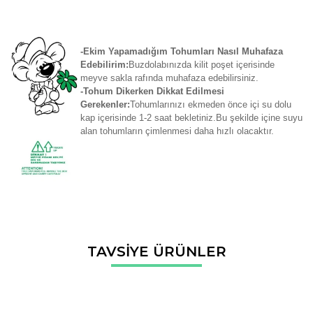
-Ekim Yapamadığım Tohumları Nasıl Muhafaza
Edebilirim:
Buzdolabınızda kilit poşet içerisinde
meyve sakla rafında muhafaza edebilirsiniz.
-Tohum Dikerken Dikkat Edilmesi
Gerekenler:
Tohumlarınızı ekmeden önce içi su dolu
kap içerisinde 1-2 saat bekletiniz.Bu şekilde içine suyu
alan tohumların çimlenmesi daha hızlı olacaktır.
Bu ürünün fiyat bilgisi, resim, ürün açıklamalarında ve diğer
TAVSİYE ÜRÜNLER
konularda yetersiz gördüğünüz noktaları öneri formunu
Bu ürüne ilk yorumu siz yapın!
kullanarak tarafımıza iletebilirsiniz.
Görüş ve önerileriniz için teşekkür ederiz.
Yorum Yaz