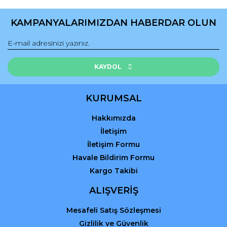
Ürün resmi kalitesiz, bozuk veya görüntülenemiyor.
Ürün açıklamasında eksik bilgiler bulunuyor.
KAMPANYALARIMIZDAN HABERDAR OLUN
Ürün bilgilerinde hatalar bulunuyor.
Ürün fiyatı diğer sitelerden daha pahalı.
Bu ürüne benzer farklı alternatifler olmalı.
KAYDOL
KURUMSAL
Hakkımızda
Gönder
İletişim
İletişim Formu
Havale Bildirim Formu
Kargo Takibi
ALIŞVERİŞ
Mesafeli Satış Sözleşmesi
Gizlilik ve Güvenlik