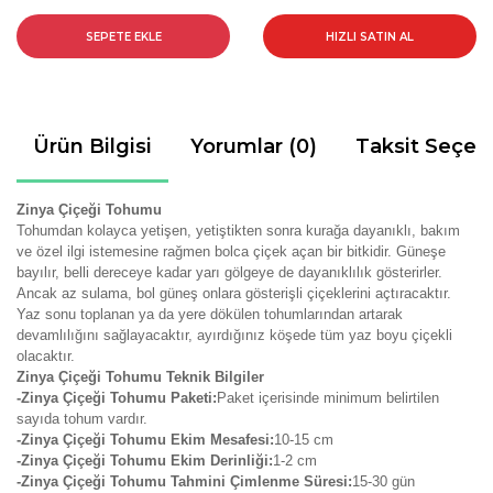
SEPETE EKLE
HIZLI SATIN AL
Ürün Bilgisi
Yorumlar (0)
Taksit Seçen
Zinya Çiçeği Tohumu
Tohumdan kolayca yetişen, yetiştikten sonra kurağa dayanıklı, bakım
ve özel ilgi istemesine rağmen bolca çiçek açan bir bitkidir. Güneşe
bayılır, belli dereceye kadar yarı gölgeye de dayanıklılık gösterirler.
Ancak az sulama, bol güneş onlara gösterişli çiçeklerini açtıracaktır.
Yaz sonu toplanan ya da yere dökülen tohumlarından artarak
devamlılığını sağlayacaktır, ayırdığınız köşede tüm yaz boyu çiçekli
olacaktır.
Zinya Çiçeği Tohumu Teknik Bilgiler
-Zinya Çiçeği Tohumu Paketi:
Paket içerisinde minimum belirtilen
sayıda tohum vardır.
-Zinya Çiçeği Tohumu Ekim Mesafesi:
10-15 cm
-Zinya Çiçeği Tohumu Ekim Derinliği:
1-2 cm
-Zinya Çiçeği Tohumu Tahmini Çimlenme Süresi:
15-30 gün