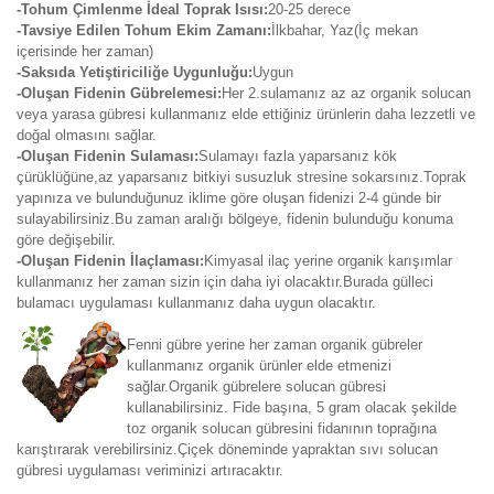
-Tohum Çimlenme İdeal Toprak Isısı:
20-25 derece
-Tavsiye Edilen Tohum Ekim Zamanı:
İlkbahar, Yaz(İç mekan
içerisinde her zaman)
-Saksıda Yetiştiriciliğe Uygunluğu:
Uygun
-Oluşan Fidenin Gübrelemesi:
Her 2.sulamanız az az organik solucan
veya yarasa gübresi kullanmanız elde ettiğiniz ürünlerin daha lezzetli ve
doğal olmasını sağlar.
-Oluşan Fidenin Sulaması:
Sulamayı fazla yaparsanız kök
çürüklüğüne,az yaparsanız bitkiyi susuzluk stresine sokarsınız.Toprak
yapınıza ve bulunduğunuz iklime göre oluşan fidenizi 2-4 günde bir
sulayabilirsiniz.Bu zaman aralığı bölgeye, fidenin bulunduğu konuma
göre değişebilir.
-Oluşan Fidenin İlaçlaması:
Kimyasal ilaç yerine organik karışımlar
kullanmanız her zaman sizin için daha iyi olacaktır.Burada gülleci
bulamacı uygulaması kullanmanız daha uygun olacaktır.
Fenni gübre yerine her zaman organik gübreler
kullanmanız organik ürünler elde etmenizi
sağlar.Organik gübrelere solucan gübresi
kullanabilirsiniz. Fide başına, 5 gram olacak şekilde
toz organik solucan gübresini fidanının toprağına
karıştırarak verebilirsiniz.Çiçek döneminde yapraktan sıvı solucan
gübresi uygulaması veriminizi artıracaktır.