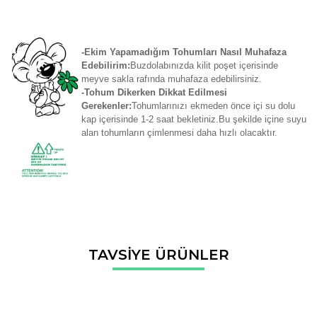
-Ekim Yapamadığım Tohumları Nasıl Muhafaza
Edebilirim:
Buzdolabınızda kilit poşet içerisinde
meyve sakla rafında muhafaza edebilirsiniz.
-Tohum Dikerken Dikkat Edilmesi
Gerekenler:
Tohumlarınızı ekmeden önce içi su dolu
kap içerisinde 1-2 saat bekletiniz.Bu şekilde içine suyu
alan tohumların çimlenmesi daha hızlı olacaktır.
Bu ürünün fiyat bilgisi, resim, ürün açıklamalarında ve diğer
TAVSİYE ÜRÜNLER
konularda yetersiz gördüğünüz noktaları öneri formunu
Bu ürüne ilk yorumu siz yapın!
kullanarak tarafımıza iletebilirsiniz.
Görüş ve önerileriniz için teşekkür ederiz.
Yorum Yaz